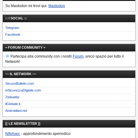
Su Mastodon mi trovi qui:
Mastodon
:: I SOCIAL ::
Telegram
Facebook
= FORUM COMMUNITY =
Partecipa alla community con i nostri
Forum
, unico spazio per tutto il
Network!
~~ IL NETWORK ~~
SecureBulletin.com
inSicurezzaDigitale.com
Ziobudda
ilGlobale.it
Androidiani.net
[[ LE NEWSLETTER ]]
NINAsec
- approfondimento aperiodico