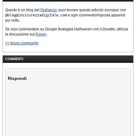
Questo è un blog del
Fediverso
: puoi trovare questo articolo ovunque con
@blog@insicurezzadigitale.com
e ogni commento/risposta apparirà
qui sotto.
Se vuoi commentare su
Google festeggia Halloween con il Doodle
, utilizza
la discussione sul
Forum
.
>> forum community
COMMENTI
Rispondi