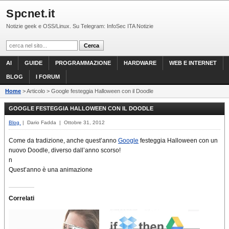
Spcnet.it
Notizie geek e OSS/Linux. Su Telegram: InfoSec ITA Notizie
AI
GUIDE
PROGRAMMAZIONE
HARDWARE
WEB E INTERNET
BLOG
I FORUM
Home
> Articolo > Google festeggia Halloween con il Doodle
GOOGLE FESTEGGIA HALLOWEEN CON IL DOODLE
Blog
| Dario Fadda | Ottobre 31, 2012
Come da tradizione, anche quest’anno
Google
festeggia Halloween con un
nuovo Doodle, diverso dall’anno scorso!
n
Quest’anno è una animazione
Correlati