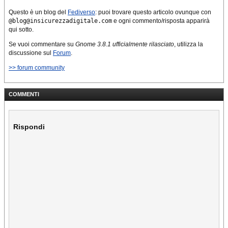
Questo è un blog del
Fediverso
: puoi trovare questo articolo ovunque con
@blog@insicurezzadigitale.com
e ogni commento/risposta apparirà
qui sotto.
Se vuoi commentare su
Gnome 3.8.1 ufficialmente rilasciato
, utilizza la
discussione sul
Forum
.
>> forum community
COMMENTI
Rispondi