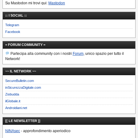
Su Mastodon mi trovi qui:
Mastodon
:: I SOCIAL ::
Telegram
Facebook
= FORUM COMMUNITY =
Partecipa alla community con i nostri
Forum
, unico spazio per tutto il
Network!
~~ IL NETWORK ~~
SecureBulletin.com
inSicurezzaDigitale.com
Ziobudda
ilGlobale.it
Androidiani.net
[[ LE NEWSLETTER ]]
NINAsec
- approfondimento aperiodico