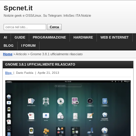
Spcnet.it
Notizie geek e OSS/Linux. Su Telegram: InfoSec ITA Notizie
AI
GUIDE
PROGRAMMAZIONE
HARDWARE
WEB E INTERNET
BLOG
I FORUM
Home
> Articolo > Gnome 3.8.1 ufficialmente rilasciato
GNOME 3.8.1 UFFICIALMENTE RILASCIATO
Blog
| Dario Fadda | Aprile 21, 2013