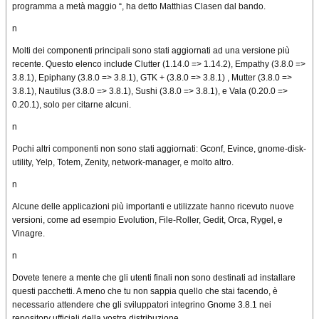
programma a metà maggio “, ha detto Matthias Clasen dal bando.
n
Molti dei componenti principali sono stati aggiornati ad una versione più
recente. Questo elenco include Clutter (1.14.0 => 1.14.2), Empathy (3.8.0 =>
3.8.1), Epiphany (3.8.0 => 3.8.1), GTK + (3.8.0 => 3.8.1) , Mutter (3.8.0 =>
3.8.1), Nautilus (3.8.0 => 3.8.1), Sushi (3.8.0 => 3.8.1), e Vala (0.20.0 =>
0.20.1), solo per citarne alcuni.
n
Pochi altri componenti non sono stati aggiornati: Gconf, Evince, gnome-disk-
utility, Yelp, Totem, Zenity, network-manager, e molto altro.
n
Alcune delle applicazioni più importanti e utilizzate hanno ricevuto nuove
versioni, come ad esempio Evolution, File-Roller, Gedit, Orca, Rygel, e
Vinagre.
n
Dovete tenere a mente che gli utenti finali non sono destinati ad installare
questi pacchetti. A meno che tu non sappia quello che stai facendo, è
necessario attendere che gli sviluppatori integrino Gnome 3.8.1 nei
repository ufficiali della vostra distribuzione.