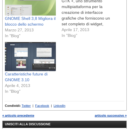
GTK +, uno strumento
multipiattaforma per la
creazione di interfacce
grafiche che forniscono un
GNOME Shell 3,8 Migliora il
set completo di widget,
blocco dello schermo
adatto per completare suite
Aprile 17, 2013
Marzo 27, 2013
di applicazioni, è ora alla
In "Blog"
In "Blog"
versione 3.8.1. n Secondo
gli sviluppatori, GTK + 3.8.1
include nuove funzionalità e
parecchi aggiornamenti.
Questa è ora una versione
stabile ed è…
Caratteristiche future di
GNOME 3.10
Aprile 4, 2013
In "Blog"
Condividi:
Twitter
|
Facebook
|
LinkedIn
« articolo precedente
articolo successivo »
UNISCITI ALLA DISCUSSIONE