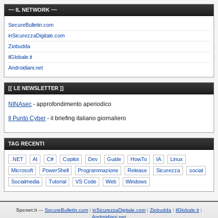
~~ IL NETWORK ~~
SecureBulletin.com
inSicurezzaDigitale.com
Ziobudda
ilGlobale.it
Androidiani.net
[[ LE NEWSLETTER ]]
NINAsec
- approfondimento aperiodico
Il Punto Cyber
- il briefing italiano giornaliero
TAG RECENTI
.NET
AI
C#
Copilot
Dev
Guide
HowTo
IA
Linux
Microsoft
PowerShell
Programmazione
Release
Sicurezza
social
Socialmedia
Tutorial
VS Code
Web
Windows
Spcnet.it
—
SecureBulletin.com
inSicurezzaDigitale.com
Ziobudda
ilGlobale.it
Androidiani.net