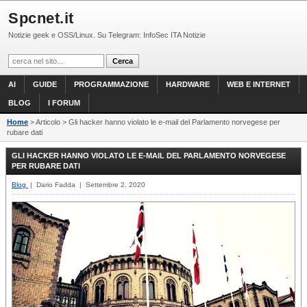
Spcnet.it
Notizie geek e OSS/Linux. Su Telegram: InfoSec ITA Notizie
AI
GUIDE
PROGRAMMAZIONE
HARDWARE
WEB E INTERNET
BLOG
I FORUM
Home
> Articolo > Gli hacker hanno violato le e-mail del Parlamento norvegese per
rubare dati
GLI HACKER HANNO VIOLATO LE E-MAIL DEL PARLAMENTO NORVEGESE
PER RUBARE DATI
Blog
| Dario Fadda | Settembre 2, 2020