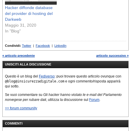
Hacker diffonde database
del provider di hosting del
Darkweb
Maggio 31, 2020
In "Blog"
Condividi:
Twitter
|
Facebook
|
LinkedIn
« articolo precedente
articolo successivo »
UNISCITI ALLA DISCUSSIONE
Questo è un blog del
Fediverso
: puoi trovare questo articolo ovunque con
@blog@insicurezzadigitale.com
e ogni commento/risposta apparirà
qui sotto.
Se vuoi commentare su
Gli hacker hanno violato le e-mail del Parlamento
norvegese per rubare dati
, utilizza la discussione sul
Forum
.
>> forum community
COMMENTI