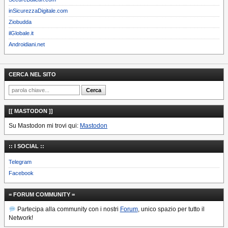
inSicurezzaDigitale.com
Ziobudda
ilGlobale.it
Androidiani.net
CERCA NEL SITO
[[ MASTODON ]]
Su Mastodon mi trovi qui:
Mastodon
:: I SOCIAL ::
Telegram
Facebook
= FORUM COMMUNITY =
Partecipa alla community con i nostri
Forum
, unico spazio per tutto il
Network!