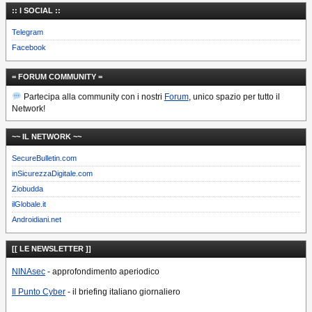
:: I SOCIAL ::
Telegram
Facebook
= FORUM COMMUNITY =
Partecipa alla community con i nostri
Forum
, unico spazio per tutto il
Network!
~~ IL NETWORK ~~
SecureBulletin.com
inSicurezzaDigitale.com
Ziobudda
ilGlobale.it
Androidiani.net
[[ LE NEWSLETTER ]]
NINAsec
- approfondimento aperiodico
Il Punto Cyber
- il briefing italiano giornaliero