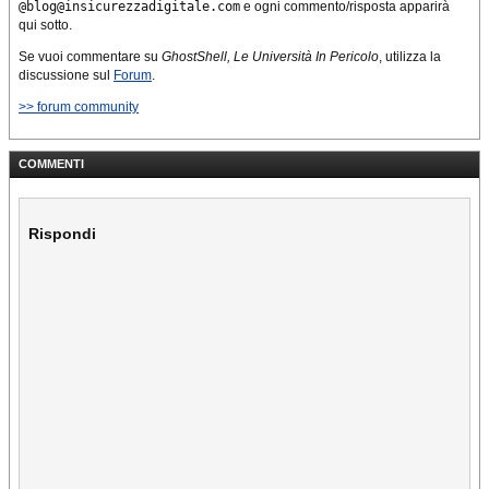
@blog@insicurezzadigitale.com
e ogni commento/risposta apparirà
qui sotto.
Se vuoi commentare su
GhostShell, Le Università In Pericolo
, utilizza la
discussione sul
Forum
.
>> forum community
COMMENTI
Rispondi