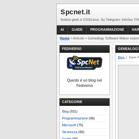
Spcnet.it
Notizie geek e OSS/Linux. Su Telegram: InfoSec ITA
AI
GUIDE
PROGRAMMAZIONE
HA
Home
> Articolo > Genealogy Software Maker espone
FEDIVERSO
GENEALOGY 
Blog
| Dario 
Questo è un blog nel
Fediverso
CATEGORIE
Blog
(931)
Programmazione
(96)
Microsoft
(75)
Sicurezza
(66)
Guide
(65)