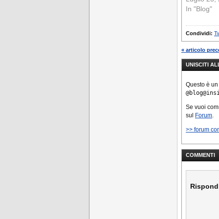
In "Blog"
Condividi:
Tw
« articolo pre
UNISCITI A
Questo è un
@blog@ins
Se vuoi co
sul
Forum
.
>> forum co
COMMENTI
Rispond