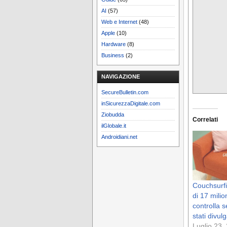
AI
(57)
Web e Internet
(48)
Apple
(10)
Hardware
(8)
Business
(2)
NAVIGAZIONE
SecureBulletin.com
inSicurezzaDigitale.com
Ziobudda
Correlati
ilGlobale.it
Androidiani.net
Couchsurfi
di 17 milion
controlla s
stati divulg
Luglio 23,