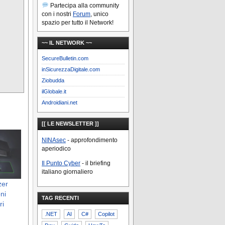
Partecipa alla community
con i nostri
Forum
, unico
spazio per tutto il Network!
~~ IL NETWORK ~~
SecureBulletin.com
inSicurezzaDigitale.com
Ziobudda
ilGlobale.it
Androidiani.net
[[ LE NEWSLETTER ]]
NINAsec
- approfondimento
aperiodico
Il Punto Cyber
- il briefing
italiano giornaliero
zer
ni
TAG RECENTI
ri
.NET
AI
C#
Copilot