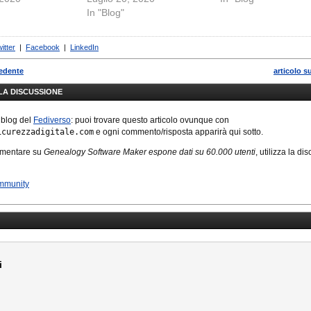
In "Blog"
itter
|
Facebook
|
LinkedIn
cedente
articolo s
LLA DISCUSSIONE
 blog del
Fediverso
: puoi trovare questo articolo ovunque con
icurezzadigitale.com
e ogni commento/risposta apparirà qui sotto.
mmentare su
Genealogy Software Maker espone dati su 60.000 utenti
, utilizza la di
mmunity
i