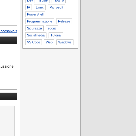
Dev
Guide
HowTo
IA
Linux
Microsoft
PowerShell
Programmazione
Release
Sicurezza
social
uccessivo »
Socialmedia
Tutorial
VS Code
Web
Windows
scussione