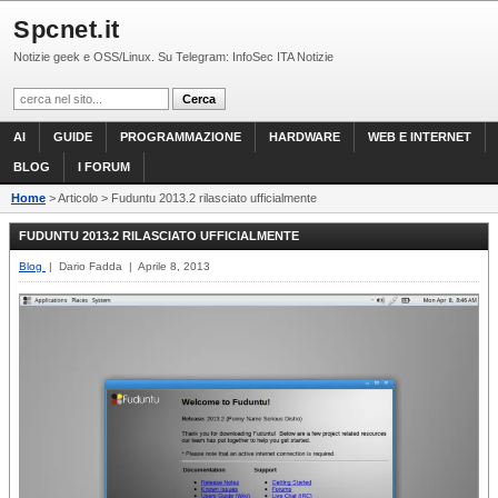
Spcnet.it
Notizie geek e OSS/Linux. Su Telegram: InfoSec ITA Notizie
AI
GUIDE
PROGRAMMAZIONE
HARDWARE
WEB E INTERNET
BLOG
I FORUM
Home
> Articolo > Fuduntu 2013.2 rilasciato ufficialmente
FUDUNTU 2013.2 RILASCIATO UFFICIALMENTE
Blog
| Dario Fadda | Aprile 8, 2013