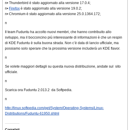
n• Thunderbird è stato aggiornato alla versione 17.0.4;
n•
Firefox
è stato aggiornato alla versione 19.0.2;
n• Chromium è stato aggiornato alla versione 25.0.1364.172;
n
Il team Fuduntu ha accolto nuovi membri, che hanno contribuito allo
sviluppo, ma il bocconcino più interessante di informazioni è che un respin
di KDE Fuduntu è sulla buona strada. Non c’è data di lancio ufficiale, ma
possiamo solo sperare che la prossima versione includerà un KDE flavor.
n
Se volete maggiori dettagli su questa nuova distribuzione, andate sul sito
ufficiale.
n
Scarica ora Fuduntu 2.013.2 da Softpedia.
n
http://linux.softpedia.com/get/System/Operating-Systems/Linux-
Distributions/Fuduntu-61950.shtml
Correlati