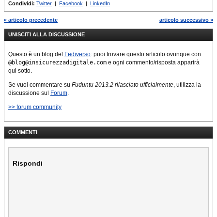
Condividi:
Twitter
|
Facebook
|
LinkedIn
« articolo precedente
articolo successivo »
UNISCITI ALLA DISCUSSIONE
Questo è un blog del
Fediverso
: puoi trovare questo articolo ovunque con
@blog@insicurezzadigitale.com
e ogni commento/risposta apparirà
qui sotto.
Se vuoi commentare su
Fuduntu 2013.2 rilasciato ufficialmente
, utilizza la
discussione sul
Forum
.
>> forum community
COMMENTI
Rispondi