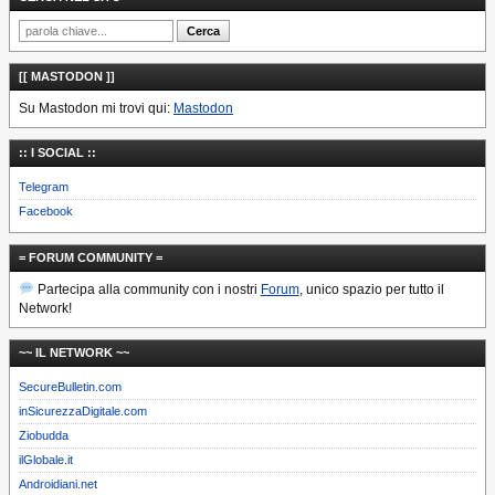
[[ MASTODON ]]
Su Mastodon mi trovi qui:
Mastodon
:: I SOCIAL ::
Telegram
Facebook
= FORUM COMMUNITY =
Partecipa alla community con i nostri
Forum
, unico spazio per tutto il
Network!
~~ IL NETWORK ~~
SecureBulletin.com
inSicurezzaDigitale.com
Ziobudda
ilGlobale.it
Androidiani.net