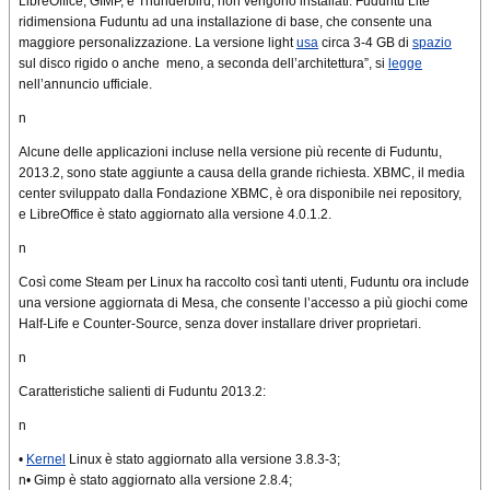
LibreOffice, GIMP, e Thunderbird, non vengono installati. Fuduntu Lite
ridimensiona Fuduntu ad una installazione di base, che consente una
maggiore personalizzazione. La versione light
usa
circa 3-4 GB di
spazio
sul disco rigido o anche meno, a seconda dell’architettura”, si
legge
nell’annuncio ufficiale.
n
Alcune delle applicazioni incluse nella versione più recente di Fuduntu,
2013.2, sono state aggiunte a causa della grande richiesta. XBMC, il media
center sviluppato dalla Fondazione XBMC, è ora disponibile nei repository,
e LibreOffice è stato aggiornato alla versione 4.0.1.2.
n
Così come Steam per Linux ha raccolto così tanti utenti, Fuduntu ora include
una versione aggiornata di Mesa, che consente l’accesso a più giochi come
Half-Life e Counter-Source, senza dover installare driver proprietari.
n
Caratteristiche salienti di Fuduntu 2013.2:
n
•
Kernel
Linux è stato aggiornato alla versione 3.8.3-3;
n• Gimp è stato aggiornato alla versione 2.8.4;