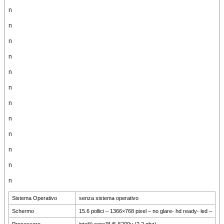
n
n
n
n
n
n
n
n
n
n
n
n
Sistema Operativo
senza sistema operativo
Schermo
15.6 pollici – 1366×768 pixel – no glare- hd ready- led –