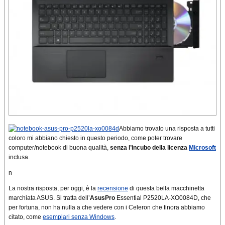
Abbiamo trovato una risposta a tutti
coloro mi abbiano chiesto in questo periodo, come poter trovare
computer/notebook di buona qualità,
senza l’incubo della licenza
Microsoft
inclusa.
n
La nostra risposta, per oggi, è la
recensione
di questa bella macchinetta
marchiata ASUS. Si tratta dell’
AsusPro
Essential P2520LA-XO0084D, che
per fortuna, non ha nulla a che vedere con i Celeron che finora abbiamo
citato, come
esemplari senza Windows
.