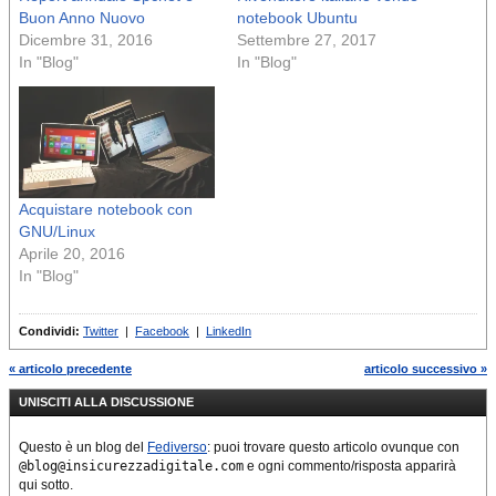
Buon Anno Nuovo
notebook Ubuntu
Dicembre 31, 2016
Settembre 27, 2017
In "Blog"
In "Blog"
Acquistare notebook con
GNU/Linux
Aprile 20, 2016
In "Blog"
Condividi:
Twitter
|
Facebook
|
LinkedIn
« articolo precedente
articolo successivo »
UNISCITI ALLA DISCUSSIONE
Questo è un blog del
Fediverso
: puoi trovare questo articolo ovunque con
@blog@insicurezzadigitale.com
e ogni commento/risposta apparirà
qui sotto.