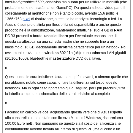
intel® hd graphics 5500
, condivisa ma buona per un utilizzo in mobilità (che
probabilmente non sarà mai un GamePC). Da questa scheda video parte il
collegamento al
monitor
che non è tanto piccolo, avendo 15.6 pollici e
1366×768
pixel
di risoluzione, oltrettutto hd ready su tecnologia a led. La
Asus si è sempre distinta per flessibilità ed espandibilità e anche questo
prodotto ne è la dimostrazione, mantenendo infatti, nei suoi 4 GB di
RAM
DDR3 presenti a bordo,
uno slot libero
per l’eventuale espansione di
questa carattestica, su una scheda madre che ne supporto fino a un
massimo di 16 GB, decisamente un’ottima caratteristica per un netbook. Poi
ovviamente troviamo un
wireless
802.11n (a/c) e una
ethernet
LAN gigabit
(10/100/1000),
bluetooth
e
masterizzatore
DVD dual layer.
n
Queste sono le caratteristiche sicuramente più rilevanti, o almeno quelle che
noi abbiamo notato come capaci di fare la differenza sul test di questo
notebook. Ma in ogni caso riportiamo qui di seguito, per i più precisini, tutta
la tabella completa e schematica delle caratteristiche al completo.
n
Facendo un calcolo veloce, acquistando questa versione di Asus rispetto
alla consorella commerciale con licenza Microsoft Windows, risparmiamo
100,00 Euro netti. Non sappiamo se questo sia il costo della licenza che
eventualmente avremo trovato all’interno di questo PC, ma di certo è un