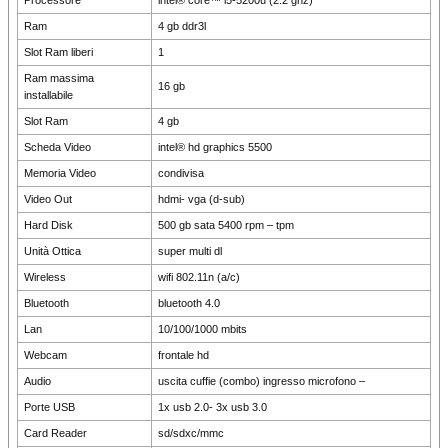
Processore
intel® core™ i5-5200u (2.2 ghz)
Ram
4 gb ddr3l
Slot Ram liberi
1
Ram massima
16 gb
installabile
Slot Ram
4 gb
Scheda Video
intel® hd graphics 5500
Memoria Video
condivisa
Video Out
hdmi- vga (d-sub)
Hard Disk
500 gb sata 5400 rpm – tpm
Unità Ottica
super multi dl
Wireless
wifi 802.11n (a/c)
Bluetooth
bluetooth 4.0
Lan
10/100/1000 mbits
Webcam
frontale hd
Audio
uscita cuffie (combo) ingresso microfono –
Porte USB
1x usb 2.0- 3x usb 3.0
Card Reader
sd/sdxc/mmc