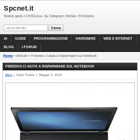
Spcnet.it
Notizie geek e OSS/Linux. Su Telegram: InfoSec ITA Notizie
AI
GUIDE
PROGRAMMAZIONE
HARDWARE
WEB E INTERNET
BLOG
I FORUM
Home
> Articolo > Freedos ci aiuta a risparmiare sul notebook
FREEDOS CI AIUTA A RISPARMIARE SUL NOTEBOOK
Blog
| Dario Fadda | Maggio 2, 2016