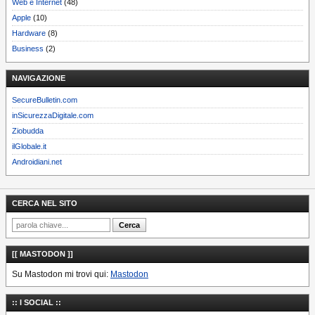
Web e Internet
(48)
Apple
(10)
Hardware
(8)
Business
(2)
NAVIGAZIONE
SecureBulletin.com
inSicurezzaDigitale.com
Ziobudda
ilGlobale.it
Androidiani.net
CERCA NEL SITO
[[ MASTODON ]]
Su Mastodon mi trovi qui:
Mastodon
:: I SOCIAL ::