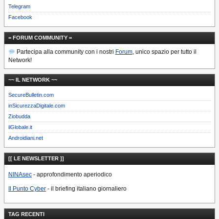
Telegram
Facebook
= FORUM COMMUNITY =
Partecipa alla community con i nostri
Forum
, unico spazio per tutto il
Network!
~~ IL NETWORK ~~
SecureBulletin.com
inSicurezzaDigitale.com
Ziobudda
ilGlobale.it
Androidiani.net
[[ LE NEWSLETTER ]]
NINAsec
- approfondimento aperiodico
Il Punto Cyber
- il briefing italiano giornaliero
TAG RECENTI