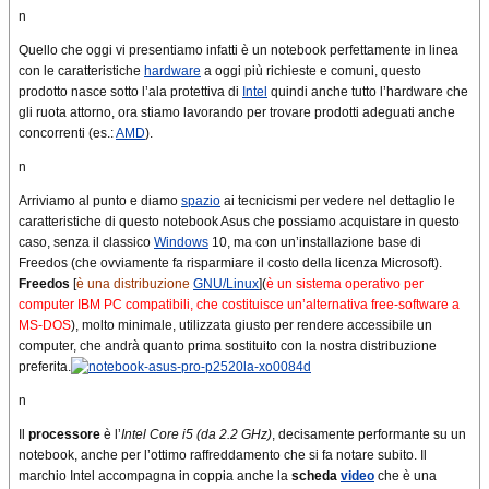
n
Quello che oggi vi presentiamo infatti è un notebook perfettamente in linea
con le caratteristiche
hardware
a oggi più richieste e comuni, questo
prodotto nasce sotto l’ala protettiva di
Intel
quindi anche tutto l’hardware che
gli ruota attorno, ora stiamo lavorando per trovare prodotti adeguati anche
concorrenti (es.:
AMD
).
n
Arriviamo al punto e diamo
spazio
ai tecnicismi per vedere nel dettaglio le
caratteristiche di questo notebook Asus che possiamo acquistare in questo
caso, senza il classico
Windows
10, ma con un’installazione base di
Freedos (che ovviamente fa risparmiare il costo della licenza Microsoft).
Freedos
[
è una distribuzione
GNU/Linux
](
è un sistema operativo per
computer IBM PC compatibili, che costituisce un’alternativa free-software a
MS-DOS
), molto minimale, utilizzata giusto per rendere accessibile un
computer, che andrà quanto prima sostituito con la nostra distribuzione
preferita.
n
Il
processore
è l’
Intel Core i5 (da 2.2 GHz)
, decisamente performante su un
notebook, anche per l’ottimo raffreddamento che si fa notare subito. Il
marchio Intel accompagna in coppia anche la
scheda
video
che è una