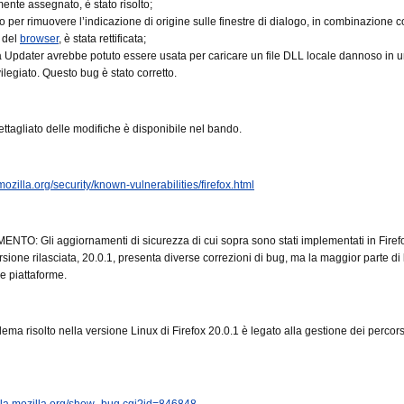
nte assegnato, è stato risolto;
 per rimuovere l’indicazione di origine sulle finestre di dialogo, in combinazione c
 del
browser
, è stata rettificata;
a Updater avrebbe potuto essere usata per caricare un file DLL locale dannoso in 
ilegiato. Questo bug è stato corretto.
ttagliato delle modifiche è disponibile nel bando.
ozilla.org/security/known-vulnerabilities/firefox.html
O: Gli aggiornamenti di sicurezza di cui sopra sono stati implementati in Firefo
sione rilasciata, 20.0.1, presenta diverse correzioni di bug, ma la maggior parte di 
re piattaforme.
lema risolto nella versione Linux di Firefox 20.0.1 è legato alla gestione dei perco
illa.mozilla.org/show_bug.cgi?id=846848