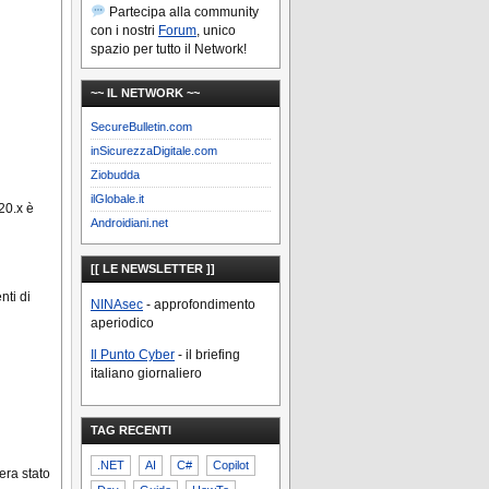
Partecipa alla community
con i nostri
Forum
, unico
spazio per tutto il Network!
~~ IL NETWORK ~~
SecureBulletin.com
inSicurezzaDigitale.com
Ziobudda
ilGlobale.it
20.x è
Androidiani.net
[[ LE NEWSLETTER ]]
nti di
NINAsec
- approfondimento
aperiodico
Il Punto Cyber
- il briefing
italiano giornaliero
TAG RECENTI
.NET
AI
C#
Copilot
era stato