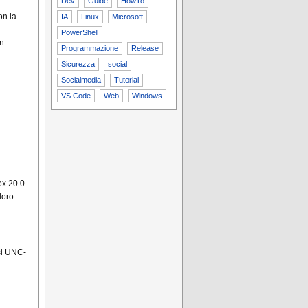
Dev
Guide
HowTo
on la
IA
Linux
Microsoft
PowerShell
un
Programmazione
Release
Sicurezza
social
Socialmedia
Tutorial
VS Code
Web
Windows
x 20.0.
loro
rsi UNC-