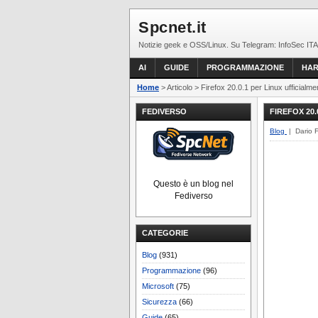
Spcnet.it
Notizie geek e OSS/Linux. Su Telegram: InfoSec ITA
AI
GUIDE
PROGRAMMAZIONE
HA
Home
> Articolo > Firefox 20.0.1 per Linux ufficialmen
FEDIVERSO
FIREFOX 20
Blog
| Dario 
Questo è un blog nel
Fediverso
CATEGORIE
Blog
(931)
Programmazione
(96)
Microsoft
(75)
Sicurezza
(66)
Guide
(65)