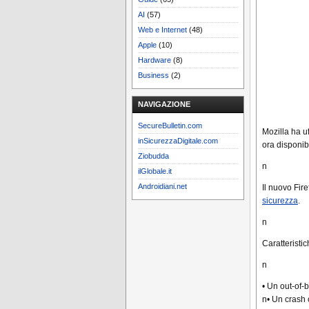
AI
(57)
Web e Internet
(48)
Apple
(10)
Hardware
(8)
Business
(2)
NAVIGAZIONE
SecureBulletin.com
Mozilla ha 
inSicurezzaDigitale.com
ora disponib
Ziobudda
n
ilGlobale.it
Androidiani.net
Il nuovo Fir
sicurezza
.
n
Caratteristic
n
• Un out-of-b
n• Un crash 