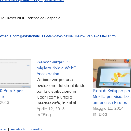
lla Firefox 20.0.1 adesso da Softpedia.
.softpedia.com/get/Internet/HTTP-WWW-/Mozilla-Firefox-Stable-20864.shtml
Webconverger 19.1
migliora Nvidia WebGL
Acceleration
Webconverger, una
evoluzione del client ibrido
.0 Beta 7 per
Piani di Sviluppo per
per la distribuzione in
fix
Mozilla per visualizza
luoghi come uffici o
 2013
annunci su Firefox
Internet café, in cui si
Maggio 11, 2014
utilizzano solo le
Aprile 12, 2013
In "Blog"
applicazioni web, è ora alla
In "Blog"
versione 19.1. n Highlights
della Webconverger 19.1:
itter
|
Facebook
|
LinkedIn