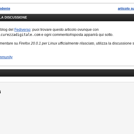
n • Il supporto di stampa è
stato completamente
cedente
articolo s
rinnovato, con una nuova
LLA DISCUSSIONE
stampante = API;n•…
 blog del
Fediverso
: puoi trovare questo articolo ovunque con
icurezzadigitale.com
e ogni commento/risposta apparirà qui sotto.
mmentare su
Firefox 20.0.1 per Linux ufficialmente rilasciato
, utilizza la discussione 
mmunity
i