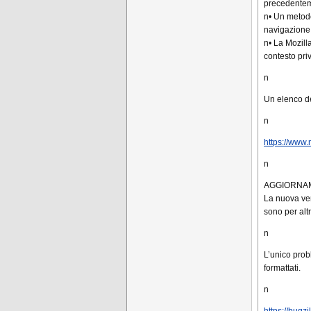
precedenteme
n• Un metodo
navigazione
n• La Mozill
contesto priv
n
Un elenco de
n
https://www.m
n
AGGIORNAMENT
La nuova ver
sono per alt
n
L’unico prob
formattati.
n
https://bugz