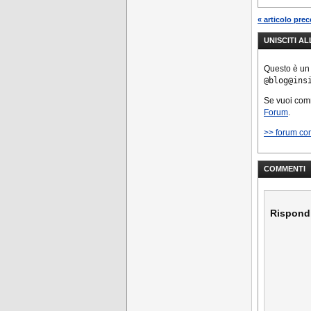
« articolo pre
UNISCITI A
Questo è un
@blog@ins
Se vuoi co
Forum
.
>> forum co
COMMENTI
Rispond