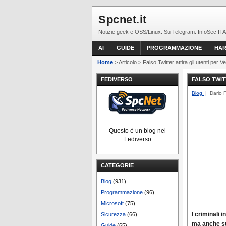
Spcnet.it
Notizie geek e OSS/Linux. Su Telegram: InfoSec ITA
AI
GUIDE
PROGRAMMAZIONE
HA
Home
> Articolo > Falso Twitter attira gli utenti per V
FEDIVERSO
FALSO TWIT
Blog
| Dario 
Questo è un blog nel
Fediverso
CATEGORIE
Blog
(931)
Programmazione
(96)
Microsoft
(75)
I criminali 
Sicurezza
(66)
ma anche su
Guide
(65)