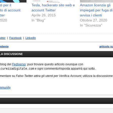
i per il
Tesla, hackerato sito web e
Amazon licenzia gli
to di account
account Twitter
impiegati per fuga di
tter
Aprile 26, 2015
avvisa i clienti
 2020
In "Blog"
Ottobre 27, 2020
In "Sicurezza"
itter
|
Facebook
|
LinkedIn
cedente
articolo s
LLA DISCUSSIONE
 blog del
Fediverso
: puoi trovare questo articolo ovunque con
icurezzadigitale.com
e ogni commento/risposta apparirà qui sotto.
mmentare su
Falso Twitter attira gli utenti per Verifica Account
, utilizza la discussione
mmunity