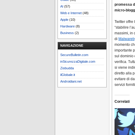
promessa di
AI
(57)
micro-blogg
Web e Internet
(48)
Apple
(10)
Twitter offre
Hardware
(8)
“stabilire l’
Business
(2)
massimi, in 
di
Malwareb
momento che 
NAVIGAZIONE
importante pe
SecureBulletin.com
sul dominio d
inSicurezzaDigitale.com
verifica. Tut
si viene indi
Ziobudda
diretto alla 
ilGlobale.it
evitare di da
Androidiani.net
servizi forn
Correlati