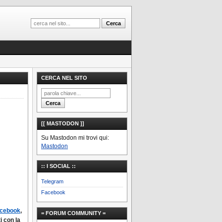
CERCA NEL SITO
[[ MASTODON ]]
Su Mastodon mi trovi qui:
Mastodon
:: I SOCIAL ::
Telegram
Facebook
acebook
,
= FORUM COMMUNITY =
i con la