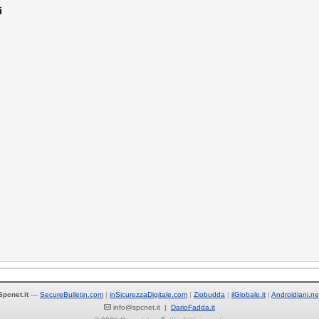
i
Spcnet.it
—
SecureBulletin.com
inSicurezzaDigitale.com
Ziobudda
ilGlobale.it
Androidiani.ne
info@spcnet.it |
DarioFadda.it