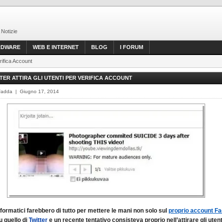
 Notizie
RDWARE
WEB E INTERNET
BLOG
I FORUM
erifica Account
TER ATTIRA GLI UTENTI PER VERIFICA ACCOUNT
Fadda | Giugno 17, 2014
informatici farebbero di tutto per mettere le mani non solo sul
proprio account F
 quello di
Twitter
e un recente tentativo consisteva proprio nell’attirare gli utent