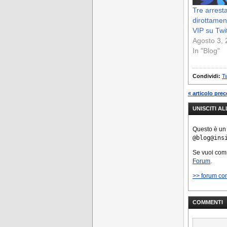
Tre arrestat
dirottamen
VIP su Twi
Agosto 3,
In "Blog"
Condividi:
Tw
« articolo pre
UNISCITI A
Questo è un
@blog@ins
Se vuoi co
Forum
.
>> forum co
COMMENTI