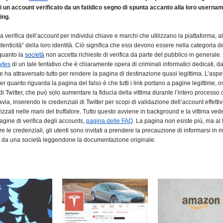
 un account verificato da un fatidico segno di spunta accanto alla loro usernam
ing.
 la verifica dell’account per individui chiave e marchi che utilizzano la piattaforma, al
autenticità” della loro identità. Ciò significa che essi devono essere nella categoria d
quanto la
società
non accetta richieste di verifica da parte del pubblico in generale. I
ytes
di un tale tentativo che è chiaramente opera di criminali informatici dedicati, da
ha attraversato tutto per rendere la pagina di destinazione quasi legittima. L’aspet
r quanto riguarda la pagina del falso è che tutti i link portano a pagine legittime, o
i Twitter, che può solo aumentare la fiducia della vittima durante l’intero processo 
tavia, inserendo le credenziali di Twitter per scopi di validazione dell’account effett
rizzati nelle mani del truffatore. Tutto questo avviene in background e la vittima ved
pagine di verifica degli accounts,
pagina delle FAQ
. La pagina non esiste più, ma al f
re le credenziali, gli utenti sono invitati a prendere la precauzione di informarsi in m
iti da una società leggendone la documentazione originale.