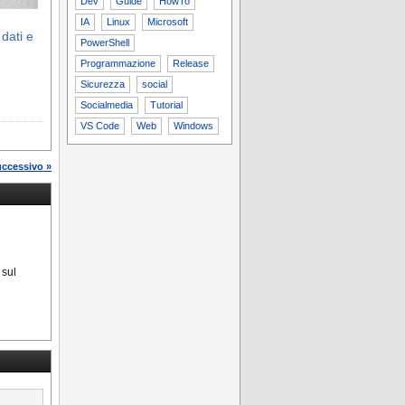
Dev
Guide
HowTo
IA
Linux
Microsoft
 dati e
PowerShell
Programmazione
Release
Sicurezza
social
Socialmedia
Tutorial
VS Code
Web
Windows
uccessivo »
 sul