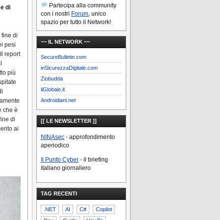
Partecipa alla community
e di
con i nostri
Forum
, unico
spazio per tutto il Network!
 fine di
~~ IL NETWORK ~~
ei pesi
l report
SecureBulletin.com
l
inSicurezzaDigitale.com
to più
Ziobudda
spitate
ilGlobale.it
di
Androidiani.net
ivamente
e che è
ine di
[[ LE NEWSLETTER ]]
erito ai
NINAsec
- approfondimento
aperiodico
Il Punto Cyber
- il briefing
italiano giornaliero
TAG RECENTI
.NET
AI
C#
Copilot