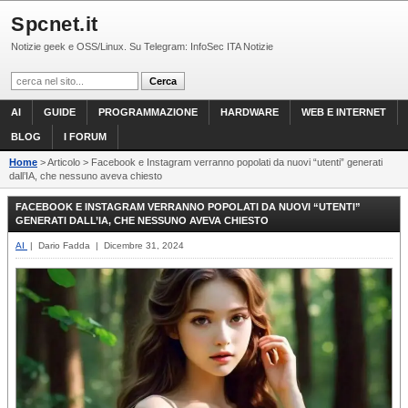
Spcnet.it
Notizie geek e OSS/Linux. Su Telegram: InfoSec ITA Notizie
AI
GUIDE
PROGRAMMAZIONE
HARDWARE
WEB E INTERNET
BLOG
I FORUM
Home
> Articolo > Facebook e Instagram verranno popolati da nuovi “utenti” generati
dall’IA, che nessuno aveva chiesto
FACEBOOK E INSTAGRAM VERRANNO POPOLATI DA NUOVI “UTENTI”
GENERATI DALL’IA, CHE NESSUNO AVEVA CHIESTO
AI
| Dario Fadda | Dicembre 31, 2024