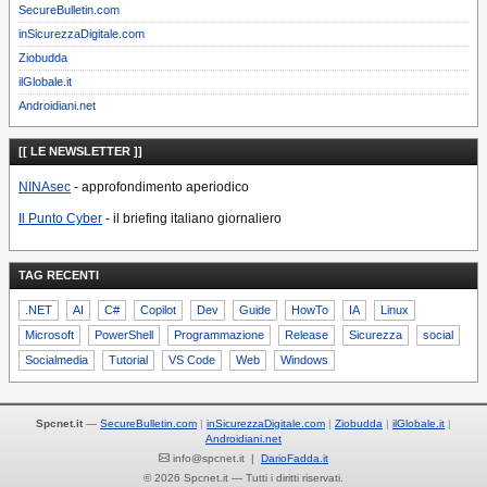
SecureBulletin.com
inSicurezzaDigitale.com
Ziobudda
ilGlobale.it
Androidiani.net
[[ LE NEWSLETTER ]]
NINAsec
- approfondimento aperiodico
Il Punto Cyber
- il briefing italiano giornaliero
TAG RECENTI
.NET
AI
C#
Copilot
Dev
Guide
HowTo
IA
Linux
Microsoft
PowerShell
Programmazione
Release
Sicurezza
social
Socialmedia
Tutorial
VS Code
Web
Windows
Spcnet.it
—
SecureBulletin.com
inSicurezzaDigitale.com
Ziobudda
ilGlobale.it
Androidiani.net
info@spcnet.it |
DarioFadda.it
© 2026 Spcnet.it — Tutti i diritti riservati.