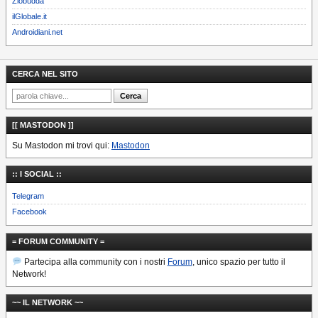
Ziobudda
ilGlobale.it
Androidiani.net
CERCA NEL SITO
[[ MASTODON ]]
Su Mastodon mi trovi qui:
Mastodon
:: I SOCIAL ::
Telegram
Facebook
= FORUM COMMUNITY =
Partecipa alla community con i nostri
Forum
, unico spazio per tutto il
Network!
~~ IL NETWORK ~~