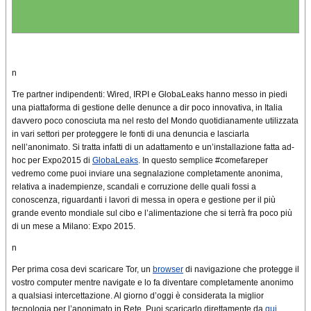
n
Tre partner indipendenti: Wired, IRPI e GlobaLeaks hanno messo in piedi
una piattaforma di gestione delle denunce a dir poco innovativa, in Italia
davvero poco conosciuta ma nel resto del Mondo quotidianamente utilizzata
in vari settori per proteggere le fonti di una denuncia e lasciarla
nell’anonimato. Si tratta infatti di un adattamento e un’installazione fatta ad-
hoc per Expo2015 di
GlobaLeaks
. In questo semplice #comefareper
vedremo come puoi inviare una segnalazione completamente anonima,
relativa a inadempienze, scandali e corruzione delle quali fossi a
conoscenza, riguardanti i lavori di messa in opera e gestione per il più
grande evento mondiale sul cibo e l’alimentazione che si terrà fra poco più
di un mese a Milano: Expo 2015.
n
Per prima cosa devi scaricare Tor, un
browser
di navigazione che protegge il
vostro computer mentre navigate e lo fa diventare completamente anonimo
a qualsiasi intercettazione. Al giorno d’oggi è considerata la miglior
tecnologia per l’anonimato in Rete. Puoi scaricarlo direttamente da
qui
.