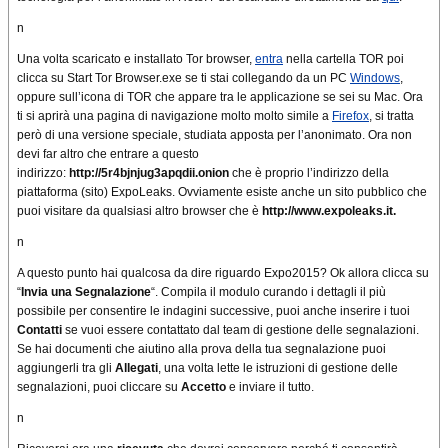
n
Una volta scaricato e installato Tor browser,
entra
nella cartella TOR poi
clicca su Start Tor Browser.exe se ti stai collegando da un PC
Windows
,
oppure sull’icona di TOR che appare tra le applicazione se sei su Mac. Ora
ti si aprirà una pagina di navigazione molto molto simile a
Firefox
, si tratta
però di una versione speciale, studiata apposta per l’anonimato. Ora non
devi far altro che entrare a questo
indirizzo:
http://5r4bjnjug3apqdii.onion
che è proprio l’indirizzo della
piattaforma (sito) ExpoLeaks. Ovviamente esiste anche un sito pubblico che
puoi visitare da qualsiasi altro browser che è
http://www.expoleaks.it.
n
A questo punto hai qualcosa da dire riguardo Expo2015? Ok allora clicca su
“
Invia una Segnalazione
“. Compila il modulo curando i dettagli il più
possibile per consentire le indagini successive, puoi anche inserire i tuoi
Contatti
se vuoi essere contattato dal team di gestione delle segnalazioni.
Se hai documenti che aiutino alla prova della tua segnalazione puoi
aggiungerli tra gli
Allegati
, una volta lette le istruzioni di gestione delle
segnalazioni, puoi cliccare su
Accetto
e inviare il tutto.
n