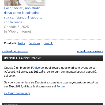
Poco “social”, uno studio
rileva come la solitudine
stia cambiando il rapporto
con la realtà
Gennaio 8, 2025
In "Web e Internet"
Condividi:
Twitter
|
Facebook
|
LinkedIn
« articolo precedente
articolo successivo »
UNISCITI ALLA DISCUSSIONE
Questo è un blog del
Fediverso
: puoi trovare questo articolo ovunque con
@blog@insicurezzadigitale.com
e ogni commento/risposta apparirà
qui sotto.
Se vuoi commentare su
Expoleaks: come fare una segnalazione anonima
per Expo2015
, utilizza la discussione sul
Forum
.
>> forum community