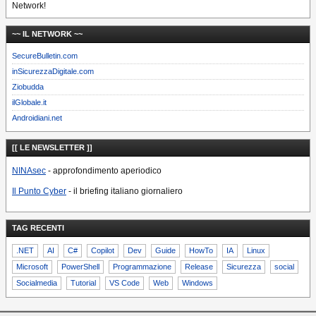
Network!
~~ IL NETWORK ~~
SecureBulletin.com
inSicurezzaDigitale.com
Ziobudda
ilGlobale.it
Androidiani.net
[[ LE NEWSLETTER ]]
NINAsec
- approfondimento aperiodico
Il Punto Cyber
- il briefing italiano giornaliero
TAG RECENTI
.NET
AI
C#
Copilot
Dev
Guide
HowTo
IA
Linux
Microsoft
PowerShell
Programmazione
Release
Sicurezza
social
Socialmedia
Tutorial
VS Code
Web
Windows