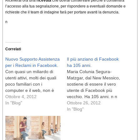
Riceverai ora una
ricevuta
che dovrai conservare perché ti consentirà
l’accesso alla tua segnalazione, per rispondere a eventuali domande e
richieste che il team di indagine farà per portare avanti la denuncia.
n
Correlati
Nuovo Supporto Assistenza
Il più anziano di Facebook
per i Reclami in Facebook.
ha 105 anni.
Con quasi un miliardo di
Maria Colunia Segura-
utenti attivi, molti dei quali
Matzgar, dal New Messico,
poco familiari con i
sostiene di essere il vero
computer e il web, non è
utente di Facebook più
Ottobre 4, 2012
vecchio. Ha 105 anni. n n
In "Blog"
Poco
Ottobre 26, 2012
In "Blog"