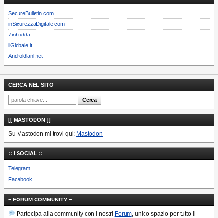
SecureBulletin.com
inSicurezzaDigitale.com
Ziobudda
ilGlobale.it
Androidiani.net
CERCA NEL SITO
[[ MASTODON ]]
Su Mastodon mi trovi qui:
Mastodon
:: I SOCIAL ::
Telegram
Facebook
= FORUM COMMUNITY =
Partecipa alla community con i nostri
Forum
, unico spazio per tutto il