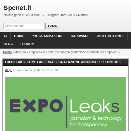
Spcnet.it
Notizie geek e OSS/Linux. Su Telegram: InfoSec ITA Notizie
AI
GUIDE
PROGRAMMAZIONE
HARDWARE
WEB E INTERNET
BLOG
I FORUM
Home
> Articolo > Expoleaks: come fare una segnalazione anonima per Expo2015
EXPOLEAKS: COME FARE UNA SEGNALAZIONE ANONIMA PER EXPO2015
Blog
| Dario Fadda | Marzo 22, 2015