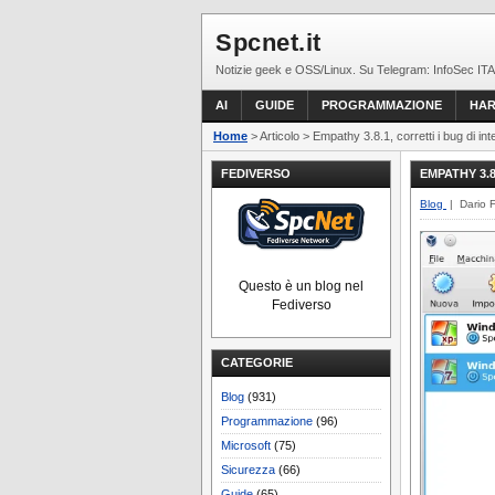
Spcnet.it
Notizie geek e OSS/Linux. Su Telegram: InfoSec ITA
AI
GUIDE
PROGRAMMAZIONE
HA
Home
> Articolo > Empathy 3.8.1, corretti i bug di int
FEDIVERSO
EMPATHY 3.8
Blog
| Dario 
Questo è un blog nel
Fediverso
CATEGORIE
Blog
(931)
Programmazione
(96)
Microsoft
(75)
Sicurezza
(66)
Guide
(65)