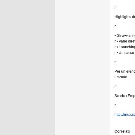
n
Highlights d
n
• Gli avvisi 
n• Varie dire
n• Launching
n• Un sacco 
n
Per un elenc
ufficiale.
n
Scarica Empa
n
http://linu
Correlati