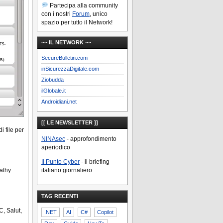
Partecipa alla community
con i nostri
Forum
, unico
spazio per tutto il Network!
~~ IL NETWORK ~~
SecureBulletin.com
inSicurezzaDigitale.com
Ziobudda
ilGlobale.it
Androidiani.net
[[ LE NEWSLETTER ]]
i file per
NINAsec
- approfondimento
aperiodico
Il Punto Cyber
- il briefing
pathy
italiano giornaliero
TAG RECENTI
, Salut,
.NET
AI
C#
Copilot