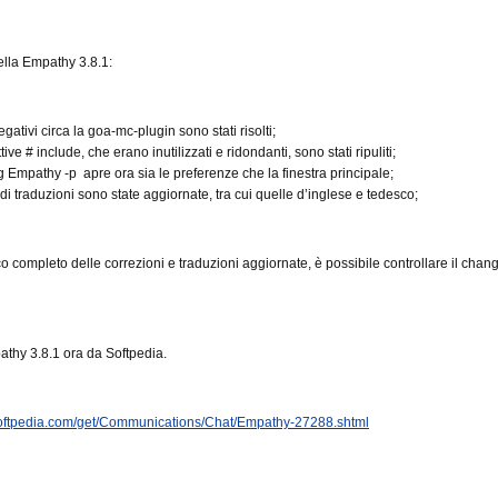
ella Empathy 3.8.1:
negativi circa la goa-mc-plugin sono stati risolti;
ttive # include, che erano inutilizzati e ridondanti, sono stati ripuliti;
 Empathy -p apre ora sia le preferenze che la finestra principale;
di traduzioni sono state aggiornate, tra cui quelle d’inglese e tedesco;
o completo delle correzioni e traduzioni aggiornate, è possibile controllare il chan
thy 3.8.1 ora da Softpedia.
x.softpedia.com/get/Communications/Chat/Empathy-27288.shtml