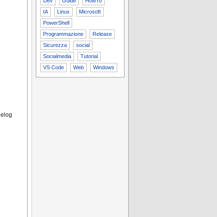
Dev
Guide
HowTo
IA
Linux
Microsoft
PowerShell
Programmazione
Release
Sicurezza
social
Socialmedia
Tutorial
VS Code
Web
Windows
gelog