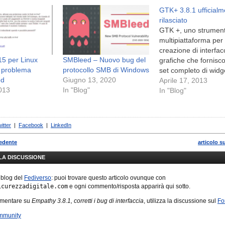
GTK+ 3.8.1 ufficial
rilasciato
GTK +, uno strumen
multipiattaforma per 
creazione di interfa
15 per Linux
SMBleed – Nuovo bug del
grafiche che fornisc
n problema
protocollo SMB di Windows
set completo di widg
ed
Giugno 13, 2020
adatto per completa
Aprile 17, 2013
2013
In "Blog"
suite di applicazioni,
In "Blog"
alla versione 3.8.1. 
Secondo gli sviluppat
GTK + 3.8.1 include
itter
|
Facebook
|
LinkedIn
funzionalità e parecc
aggiornamenti. Ques
cedente
articolo s
ora una versione sta
LLA DISCUSSIONE
è…
 blog del
Fediverso
: puoi trovare questo articolo ovunque con
icurezzadigitale.com
e ogni commento/risposta apparirà qui sotto.
mmentare su
Empathy 3.8.1, corretti i bug di interfaccia
, utilizza la discussione sul
Fo
mmunity