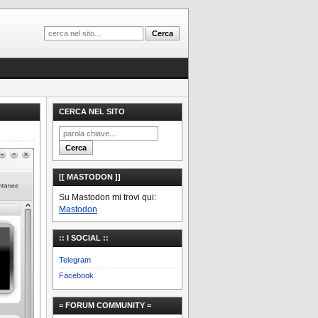
CERCA NEL SITO
[[ MASTODON ]]
Su Mastodon mi trovi qui:
Mastodon
:: I SOCIAL ::
Telegram
Facebook
= FORUM COMMUNITY =