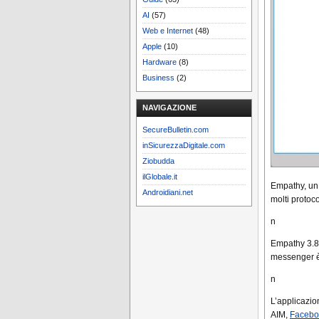
AI
(57)
Web e Internet
(48)
Apple
(10)
Hardware
(8)
Business
(2)
NAVIGAZIONE
SecureBulletin.com
inSicurezzaDigitale.com
Ziobudda
ilGlobale.it
Empathy, un
Androidiani.net
molti protoco
n
Empathy 3.8.
messenger è 
n
L’applicazion
AIM,
Facebo