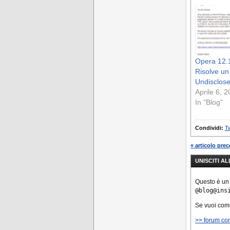
Opera 12.
Risolve u
Undisclos
Aprile 6, 
In "Blog"
Condividi:
Tw
« articolo pre
UNISCITI A
Questo è un
@blog@ins
Se vuoi co
>> forum co