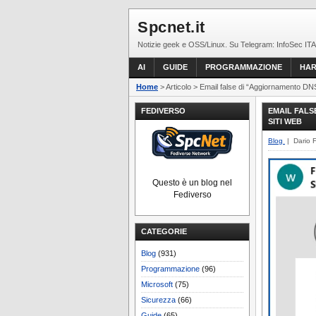
Spcnet.it
Notizie geek e OSS/Linux. Su Telegram: InfoSec ITA
AI
GUIDE
PROGRAMMAZIONE
HA
Home
> Articolo > Email false di “Aggiornamento DNS” 
FEDIVERSO
EMAIL FALS
SITI WEB
Blog
| Dario 
Questo è un blog nel
Fediverso
CATEGORIE
Blog
(931)
Programmazione
(96)
Microsoft
(75)
Sicurezza
(66)
Guide
(65)