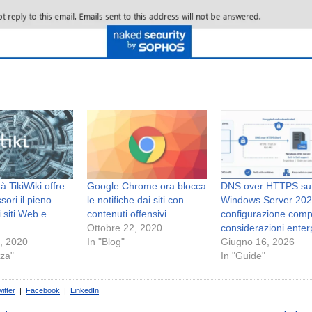
tà TikiWiki offre
Google Chrome ora blocca
DNS over HTTPS su
sori il pieno
le notifiche dai siti con
Windows Server 202
i siti Web e
contenuti offensivi
configurazione comp
Ottobre 22, 2020
considerazioni enter
, 2020
In "Blog"
Giugno 16, 2026
zza"
In "Guide"
itter
|
Facebook
|
LinkedIn