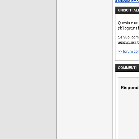
« articolo pre
UNISCITI A
Questo è un
@blog@ins
Se vuoi co
amministrator
>> forum co
COMMENTI
Rispond