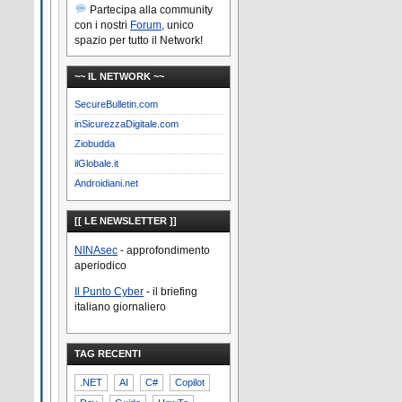
Partecipa alla community
con i nostri
Forum
, unico
spazio per tutto il Network!
~~ IL NETWORK ~~
SecureBulletin.com
inSicurezzaDigitale.com
Ziobudda
ilGlobale.it
Androidiani.net
[[ LE NEWSLETTER ]]
NINAsec
- approfondimento
aperiodico
Il Punto Cyber
- il briefing
italiano giornaliero
TAG RECENTI
.NET
AI
C#
Copilot