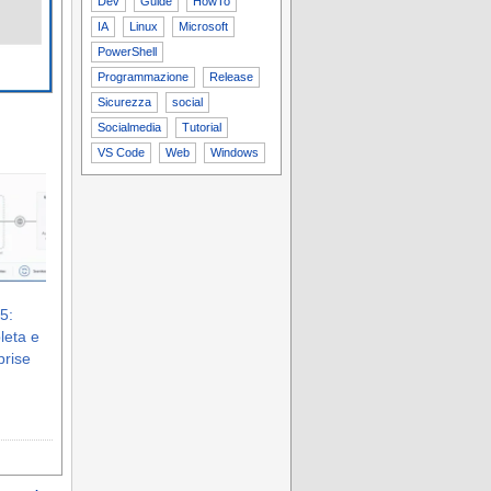
Dev
Guide
HowTo
IA
Linux
Microsoft
PowerShell
Programmazione
Release
Sicurezza
social
Socialmedia
Tutorial
VS Code
Web
Windows
5:
leta e
prise