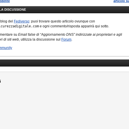
cedente
articolo s
LLA DISCUSSIONE
 blog del
Fediverso
: puoi trovare questo articolo ovunque con
icurezzadigitale.com
e ogni commento/risposta apparirà qui sotto.
mmentare su
Email false di “Aggiornamento DNS” indirizzate ai proprietari e agli
i di siti web
, utilizza la discussione sul
Forum
.
mmunity
i