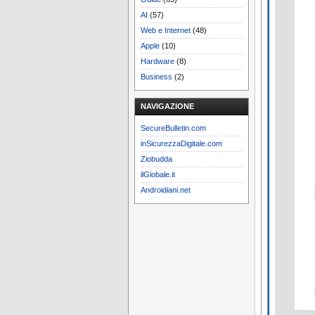
AI
(57)
Web e Internet
(48)
Apple
(10)
Hardware
(8)
Business
(2)
NAVIGAZIONE
SecureBulletin.com
inSicurezzaDigitale.com
Ziobudda
ilGlobale.it
Androidiani.net