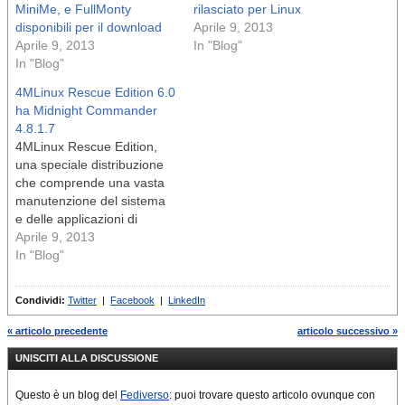
MiniMe, e FullMonty
rilasciato per Linux
disponibili per il download
Aprile 9, 2013
Aprile 9, 2013
In "Blog"
In "Blog"
4MLinux Rescue Edition 6.0
ha Midnight Commander
4.8.1.7
4MLinux Rescue Edition,
una speciale distribuzione
che comprende una vasta
manutenzione del sistema
e delle applicazioni di
recupero, è ora alla
Aprile 9, 2013
versione 6.0. n Come
In "Blog"
previsto, utilizza 6.0
4MLinux come cuore, ma
Condividi:
Twitter
|
Facebook
|
LinkedIn
ha alcune applicazioni di
altri: X File Explorer 1.34,
« articolo precedente
articolo successivo »
Midnight Commander
UNISCITI ALLA DISCUSSIONE
4.8.1.7, script di backup
4MLinux 6.0, Partimage…
Questo è un blog del
Fediverso
: puoi trovare questo articolo ovunque con