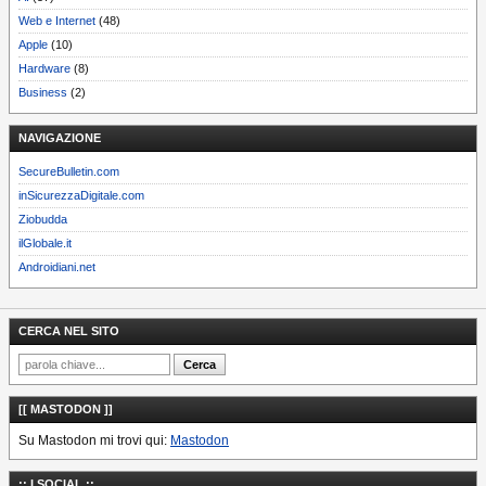
Web e Internet
(48)
Apple
(10)
Hardware
(8)
Business
(2)
NAVIGAZIONE
SecureBulletin.com
inSicurezzaDigitale.com
Ziobudda
ilGlobale.it
Androidiani.net
CERCA NEL SITO
[[ MASTODON ]]
Su Mastodon mi trovi qui:
Mastodon
:: I SOCIAL ::