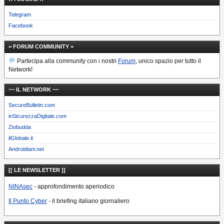
Telegram
Facebook
= FORUM COMMUNITY =
Partecipa alla community con i nostri
Forum
, unico spazio per tutto il
Network!
~~ IL NETWORK ~~
SecureBulletin.com
inSicurezzaDigitale.com
Ziobudda
ilGlobale.it
Androidiani.net
[[ LE NEWSLETTER ]]
NINAsec
- approfondimento aperiodico
Il Punto Cyber
- il briefing italiano giornaliero