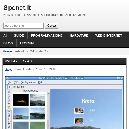
Spcnet.it
Notizie geek e OSS/Linux. Su Telegram: InfoSec ITA Notizie
AI
GUIDE
PROGRAMMAZIONE
HARDWARE
WEB E INTERNET
BLOG
I FORUM
Home
> Articolo > DVDStyler 2.4.3
DVDSTYLER 2.4.3
Blog
| Dario Fadda | Aprile 10, 2013