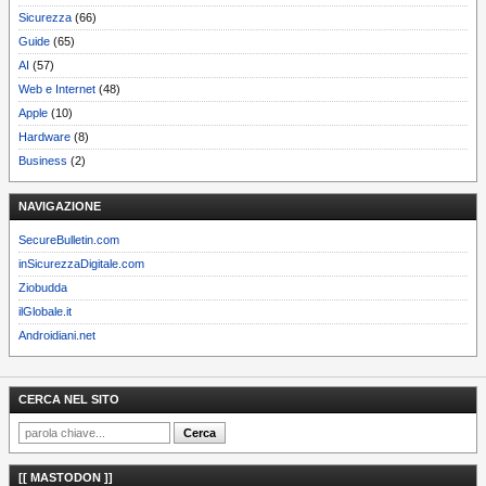
Sicurezza
(66)
Guide
(65)
AI
(57)
Web e Internet
(48)
Apple
(10)
Hardware
(8)
Business
(2)
NAVIGAZIONE
SecureBulletin.com
inSicurezzaDigitale.com
Ziobudda
ilGlobale.it
Androidiani.net
CERCA NEL SITO
[[ MASTODON ]]