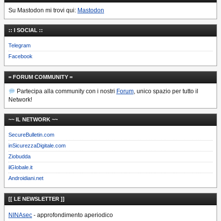
Su Mastodon mi trovi qui:
Mastodon
:: I SOCIAL ::
Telegram
Facebook
= FORUM COMMUNITY =
Partecipa alla community con i nostri
Forum
, unico spazio per tutto il
Network!
~~ IL NETWORK ~~
SecureBulletin.com
inSicurezzaDigitale.com
Ziobudda
ilGlobale.it
Androidiani.net
[[ LE NEWSLETTER ]]
NINAsec
- approfondimento aperiodico