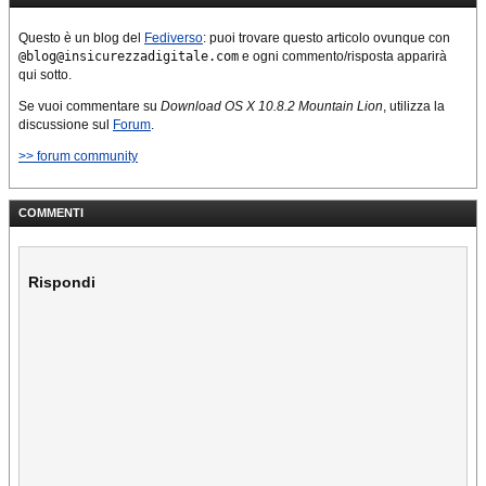
Questo è un blog del
Fediverso
: puoi trovare questo articolo ovunque con
@blog@insicurezzadigitale.com
e ogni commento/risposta apparirà
qui sotto.
Se vuoi commentare su
Download OS X 10.8.2 Mountain Lion
, utilizza la
discussione sul
Forum
.
>> forum community
COMMENTI
Rispondi