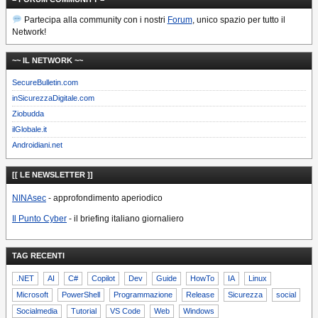
Partecipa alla community con i nostri
Forum
, unico spazio per tutto il
Network!
~~ IL NETWORK ~~
SecureBulletin.com
inSicurezzaDigitale.com
Ziobudda
ilGlobale.it
Androidiani.net
[[ LE NEWSLETTER ]]
NINAsec
- approfondimento aperiodico
Il Punto Cyber
- il briefing italiano giornaliero
TAG RECENTI
.NET
AI
C#
Copilot
Dev
Guide
HowTo
IA
Linux
Microsoft
PowerShell
Programmazione
Release
Sicurezza
social
Socialmedia
Tutorial
VS Code
Web
Windows