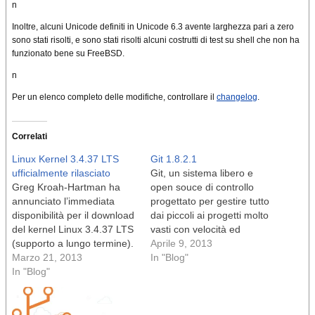
n
Inoltre, alcuni Unicode definiti in Unicode 6.3 avente larghezza pari a zero
sono stati risolti, e sono stati risolti alcuni costrutti di test su shell che non ha
funzionato bene su FreeBSD.
n
Per un elenco completo delle modifiche, controllare il
changelog
.
Correlati
Linux Kernel 3.4.37 LTS
Git 1.8.2.1
ufficialmente rilasciato
Git, un sistema libero e
Greg Kroah-Hartman ha
open souce di controllo
annunciato l’immediata
progettato per gestire tutto
disponibilità per il download
dai piccoli ai progetti molto
del kernel Linux 3.4.37 LTS
vasti con velocità ed
(supporto a lungo termine).
efficienza, è ora alla
Aprile 9, 2013
n Linux kernel 3.4.37 LTS
Marzo 21, 2013
versione 1.8.2.1. n Ogni
In "Blog"
viene fornito con un sacco
In "Blog"
versione Git rilasciata fino
di cambiamenti e
ad ora ha un pesante
miglioramenti, proprio come
changelog e ha introdotto
la versione precedente. n
un gran numero di