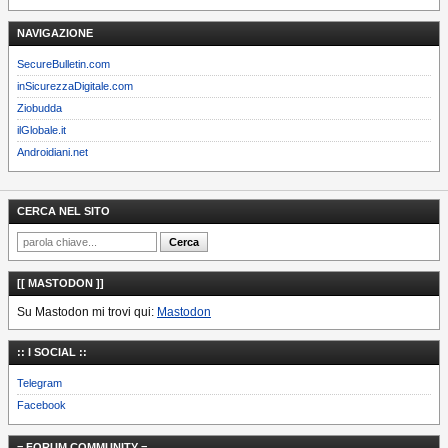
NAVIGAZIONE
SecureBulletin.com
inSicurezzaDigitale.com
Ziobudda
ilGlobale.it
Androidiani.net
CERCA NEL SITO
[[ MASTODON ]]
Su Mastodon mi trovi qui:
Mastodon
:: I SOCIAL ::
Telegram
Facebook
= FORUM COMMUNITY =