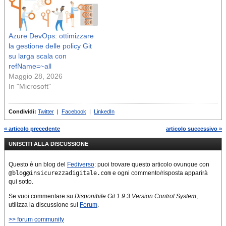
“Sto annunciando il rilascio
miglioramenti. Questa
del kernel 3.4.37. Tutti gli
ultima…
utenti della serie…
Azure DevOps: ottimizzare
la gestione delle policy Git
su larga scala con
refName=~all
Maggio 28, 2026
In "Microsoft"
Condividi:
Twitter
|
Facebook
|
LinkedIn
« articolo precedente
articolo successivo »
UNISCITI ALLA DISCUSSIONE
Questo è un blog del
Fediverso
: puoi trovare questo articolo ovunque con
@blog@insicurezzadigitale.com
e ogni commento/risposta apparirà
qui sotto.
Se vuoi commentare su
Disponibile Git 1.9.3 Version Control System
,
utilizza la discussione sul
Forum
.
>> forum community