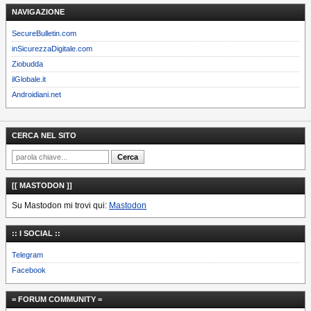
NAVIGAZIONE
SecureBulletin.com
inSicurezzaDigitale.com
Ziobudda
ilGlobale.it
Androidiani.net
CERCA NEL SITO
[[ MASTODON ]]
Su Mastodon mi trovi qui:
Mastodon
:: I SOCIAL ::
Telegram
Facebook
= FORUM COMMUNITY =