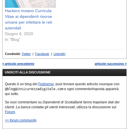
Hackers inviano Curricula
Vitae ai dipendenti risorse
umane per infettare le reti
aziendali
Giugno 6, 2020
In "Blog"
Condividi:
Twitter
|
Facebook
|
LinkedIn
« articolo precedente
articolo successivo »
UNISCITI ALLA DISCUSSIONE
Questo è un blog del
Fediverso
: puoi trovare questo articolo ovunque con
@blog@insicurezzadigitale.com
e ogni commento/risposta apparirà
qui sotto.
Se vuoi commentare su
Dipendenti di ScotiaBank fanno trapelare dati dei
clienti. La banca contatta gli utenti interessati
, utilizza la discussione sul
Forum
.
>> forum community