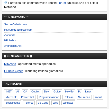
Partecipa alla community con i nostri
Forum
, unico spazio per tutto il
Network!
~~ IL NETWORK ~~
SecureBulletin.com
inSicurezzaDigitale.com
Ziobudda
ilGlobale.it
Androidiani.net
[[ LE NEWSLETTER ]]
NINAsec
- approfondimento aperiodico
Il Punto Cyber
- il briefing italiano giornaliero
TAG RECENTI
.NET
AI
C#
Copilot
Dev
Guide
HowTo
IA
Linux
Microsoft
PowerShell
Programmazione
Release
Sicurezza
social
Socialmedia
Tutorial
VS Code
Web
Windows