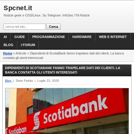
Spcnet.it
Notizie geek e OSS/Linux. Su Telegram: InfoSec ITA Notizie
AI
GUIDE
PROGRAMMAZIONE
HARDWARE
WEB E INTERNET
BLOG
I FORUM
Home
> Articolo > Dipendenti di ScotiaBank fanno trapelare dati dei clienti. La banca
contatta gli utenti interessati
DIPENDENTI DI SCOTIABANK FANNO TRAPELARE DATI DEI CLIENTI. LA
BANCA CONTATTA GLI UTENTI INTERESSATI
Blog
| Dario Fadda | Luglio 22, 2020