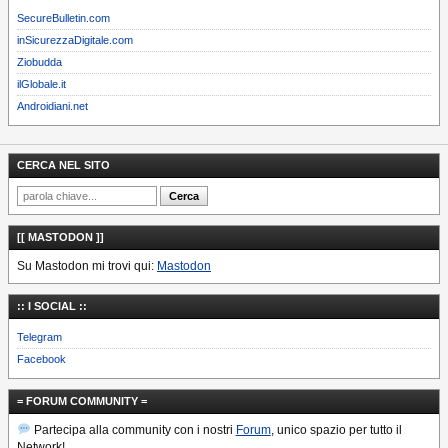
SecureBulletin.com
inSicurezzaDigitale.com
Ziobudda
ilGlobale.it
Androidiani.net
CERCA NEL SITO
[[ MASTODON ]]
Su Mastodon mi trovi qui:
Mastodon
:: I SOCIAL ::
Telegram
Facebook
= FORUM COMMUNITY =
Partecipa alla community con i nostri
Forum
, unico spazio per tutto il
Network!