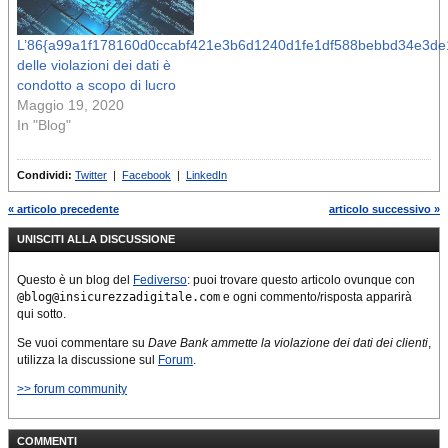
L’86{a99a1f178160d0ccabf421e3b6d1240d1fe1df588bebbd34e3de
delle violazioni dei dati è
condotto a scopo di lucro
Maggio 19, 2020
In "Blog"
Condividi:
Twitter
|
Facebook
|
LinkedIn
« articolo precedente
articolo successivo »
UNISCITI ALLA DISCUSSIONE
Questo è un blog del
Fediverso
: puoi trovare questo articolo ovunque con
@blog@insicurezzadigitale.com
e ogni commento/risposta apparirà
qui sotto.
Se vuoi commentare su
Dave Bank ammette la violazione dei dati dei clienti
,
utilizza la discussione sul
Forum
.
>> forum community
COMMENTI