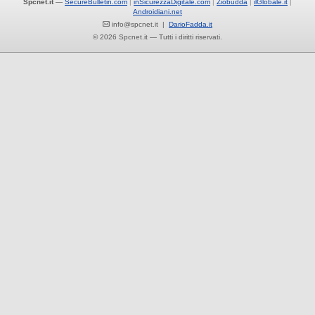
Spcnet.it
—
SecureBulletin.com
inSicurezzaDigitale.com
Ziobudda
ilGlobale.it
Androidiani.net
info@spcnet.it |
DarioFadda.it
© 2026 Spcnet.it — Tutti i diritti riservati.