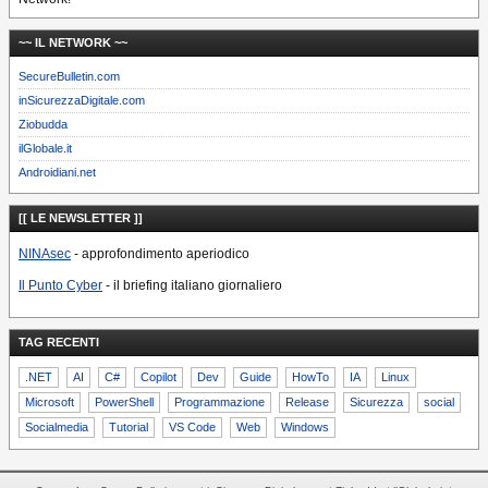
~~ IL NETWORK ~~
SecureBulletin.com
inSicurezzaDigitale.com
Ziobudda
ilGlobale.it
Androidiani.net
[[ LE NEWSLETTER ]]
NINAsec
- approfondimento aperiodico
Il Punto Cyber
- il briefing italiano giornaliero
TAG RECENTI
.NET
AI
C#
Copilot
Dev
Guide
HowTo
IA
Linux
Microsoft
PowerShell
Programmazione
Release
Sicurezza
social
Socialmedia
Tutorial
VS Code
Web
Windows