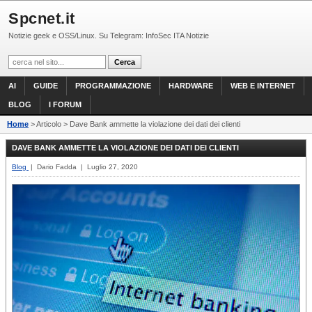
Spcnet.it
Notizie geek e OSS/Linux. Su Telegram: InfoSec ITA Notizie
AI
GUIDE
PROGRAMMAZIONE
HARDWARE
WEB E INTERNET
BLOG
I FORUM
Home
> Articolo > Dave Bank ammette la violazione dei dati dei clienti
DAVE BANK AMMETTE LA VIOLAZIONE DEI DATI DEI CLIENTI
Blog
| Dario Fadda | Luglio 27, 2020