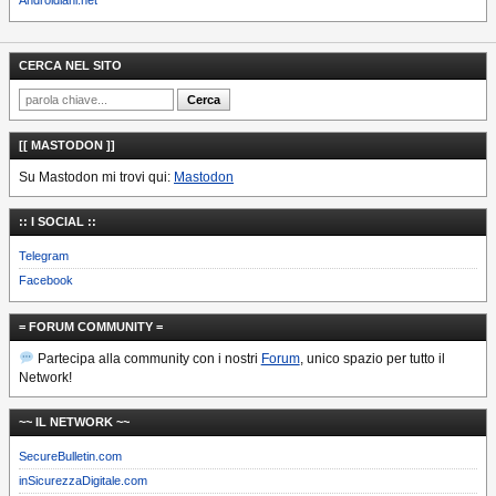
CERCA NEL SITO
[[ MASTODON ]]
Su Mastodon mi trovi qui:
Mastodon
:: I SOCIAL ::
Telegram
Facebook
= FORUM COMMUNITY =
Partecipa alla community con i nostri
Forum
, unico spazio per tutto il
Network!
~~ IL NETWORK ~~
SecureBulletin.com
inSicurezzaDigitale.com