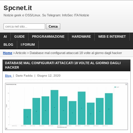
Spcnet.it
Notizie geek e OSS/Linux. Su Telegram: InfoSec ITA Notizie
AI
GUIDE
PROGRAMMAZIONE
HARDWARE
WEB E INTERNET
BLOG
I FORUM
Home
> Articolo > Database mal configurati attaccati 18 volte al giorno dagli hacker
DATABASE MAL CONFIGURATI ATTACCATI 18 VOLTE AL GIORNO DAGLI
HACKER
Blog
| Dario Fadda | Giugno 12, 2020