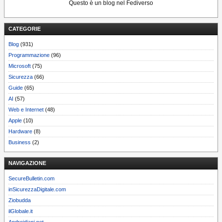
Questo è un blog nel Fediverso
CATEGORIE
Blog
(931)
Programmazione
(96)
Microsoft
(75)
Sicurezza
(66)
Guide
(65)
AI
(57)
Web e Internet
(48)
Apple
(10)
Hardware
(8)
Business
(2)
NAVIGAZIONE
SecureBulletin.com
inSicurezzaDigitale.com
Ziobudda
ilGlobale.it
Androidiani.net