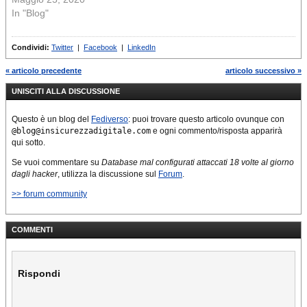
In "Blog"
Condividi:
Twitter
|
Facebook
|
LinkedIn
« articolo precedente
articolo successivo »
UNISCITI ALLA DISCUSSIONE
Questo è un blog del
Fediverso
: puoi trovare questo articolo ovunque con
@blog@insicurezzadigitale.com
e ogni commento/risposta apparirà
qui sotto.
Se vuoi commentare su
Database mal configurati attaccati 18 volte al giorno
dagli hacker
, utilizza la discussione sul
Forum
.
>> forum community
COMMENTI
Rispondi