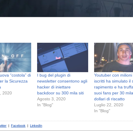
uova “costola” di
I bug del plugin di
Youtuber con milioni
per la Sicurezza
newsletter consentono agli
iscritti ha simulato il
a
hacker di iniettare
rapimento e ha truffat
, 2020
backdoor su 300 mila siti
suoi fans per 30 mil
Agosto 3, 2020
dollari di riscatto
In "Blog"
Luglio 22, 2020
In "Blog"
itter
|
Facebook
|
LinkedIn