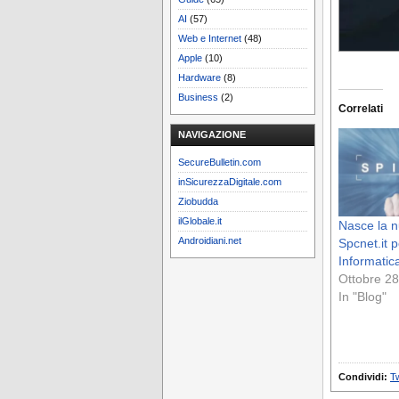
AI
(57)
Web e Internet
(48)
Apple
(10)
Hardware
(8)
Business
(2)
Correlati
NAVIGAZIONE
SecureBulletin.com
inSicurezzaDigitale.com
Ziobudda
ilGlobale.it
Nasce la n
Androidiani.net
Spcnet.it 
Informatic
Ottobre 28
In "Blog"
Condividi:
Tw