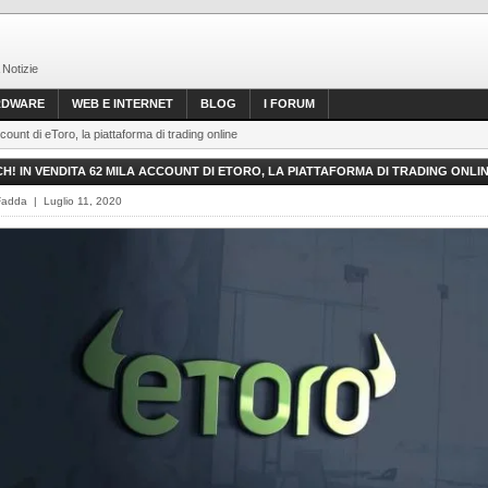
 Notizie
RDWARE
WEB E INTERNET
BLOG
I FORUM
ount di eToro, la piattaforma di trading online
H! IN VENDITA 62 MILA ACCOUNT DI ETORO, LA PIATTAFORMA DI TRADING ONLI
Fadda | Luglio 11, 2020