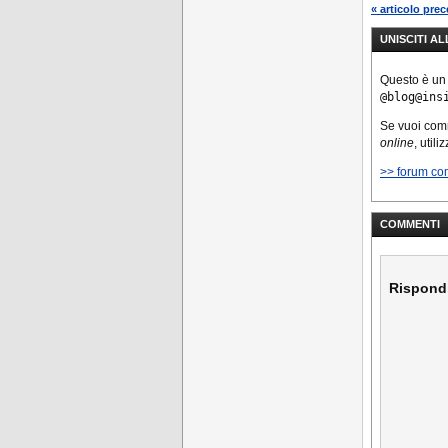
« articolo pre
UNISCITI A
Questo è un
@blog@ins
Se vuoi co
online
, util
>> forum co
COMMENTI
Rispond