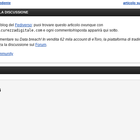
cedente
articolo s
LLA DISCUSSIONE
 blog del
Fediverso
: puoi trovare questo articolo ovunque con
icurezzadigitale.com
e ogni commento/risposta apparirà qui sotto.
mmentare su
Data breach! In vendita 62 mila account di eToro, la piattaforma di trad
izza la discussione sul
Forum
.
mmunity
i