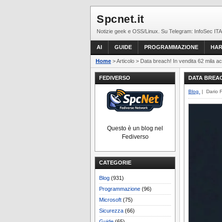
Spcnet.it
Notizie geek e OSS/Linux. Su Telegram: InfoSec ITA
AI
GUIDE
PROGRAMMAZIONE
HA
Home
> Articolo > Data breach! In vendita 62 mila acc
FEDIVERSO
DATA BREAC
Blog
| Dario 
Questo è un blog nel
Fediverso
CATEGORIE
Blog
(931)
Programmazione
(96)
Microsoft
(75)
Sicurezza
(66)
Guide
(65)