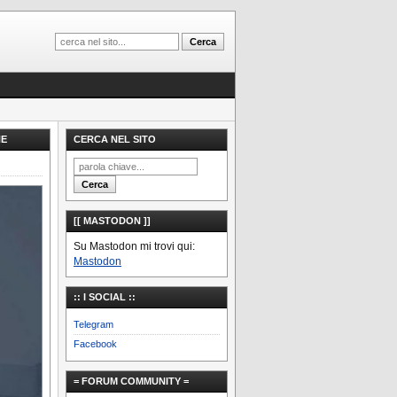
NE
CERCA NEL SITO
[[ MASTODON ]]
Su Mastodon mi trovi qui:
Mastodon
:: I SOCIAL ::
Telegram
Facebook
= FORUM COMMUNITY =