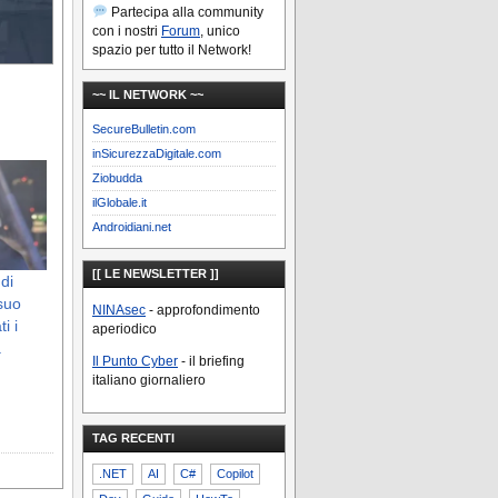
Partecipa alla community
con i nostri
Forum
, unico
spazio per tutto il Network!
~~ IL NETWORK ~~
SecureBulletin.com
inSicurezzaDigitale.com
Ziobudda
ilGlobale.it
Androidiani.net
[[ LE NEWSLETTER ]]
 di
 suo
NINAsec
- approfondimento
i i
aperiodico
a
Il Punto Cyber
- il briefing
italiano giornaliero
TAG RECENTI
.NET
AI
C#
Copilot