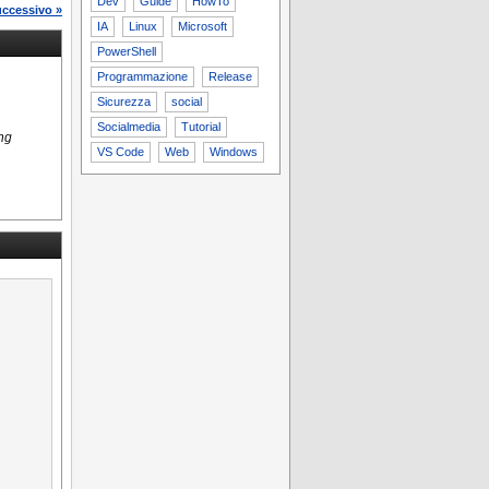
Dev
Guide
HowTo
uccessivo »
IA
Linux
Microsoft
PowerShell
Programmazione
Release
Sicurezza
social
Socialmedia
Tutorial
ing
VS Code
Web
Windows