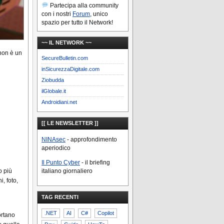
Partecipa alla community
con i nostri
Forum
, unico
spazio per tutto il Network!
~~ IL NETWORK ~~
non è un
SecureBulletin.com
inSicurezzaDigitale.com
Ziobudda
ilGlobale.it
Androidiani.net
[[ LE NEWSLETTER ]]
NINAsec
- approfondimento
aperiodico
Il Punto Cyber
- il briefing
o più
italiano giornaliero
, foto,
TAG RECENTI
.NET
AI
C#
Copilot
ortano