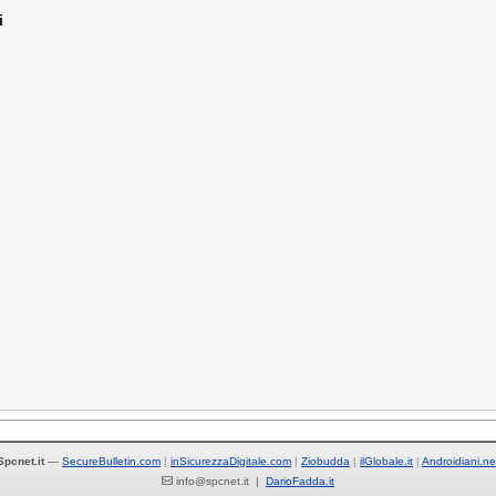
i
Spcnet.it
—
SecureBulletin.com
inSicurezzaDigitale.com
Ziobudda
ilGlobale.it
Androidiani.ne
info@spcnet.it |
DarioFadda.it