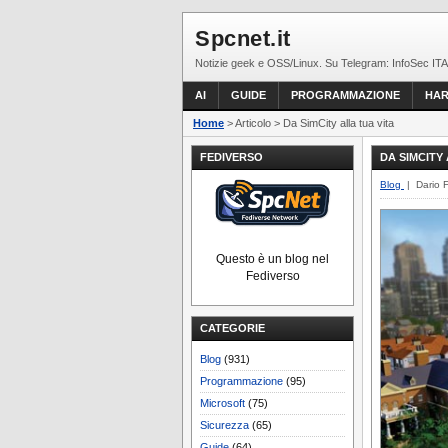
Spcnet.it
Notizie geek e OSS/Linux. Su Telegram: InfoSec ITA
AI
GUIDE
PROGRAMMAZIONE
HA
Home
> Articolo > Da SimCity alla tua vita
FEDIVERSO
DA SIMCITY
Blog
| Dario 
Questo è un blog nel
Fediverso
CATEGORIE
Blog
(931)
Programmazione
(95)
Microsoft
(75)
Sicurezza
(65)
Guide
(64)