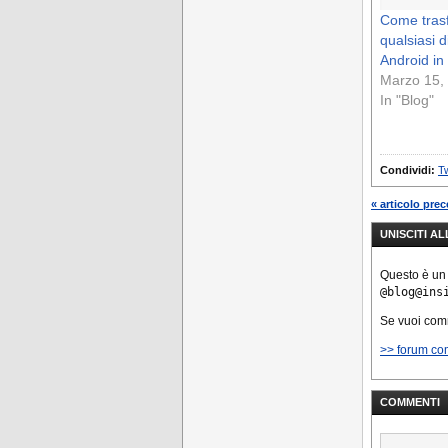
Come tras
qualsiasi d
Android i
Marzo 15,
In "Blog"
Condividi:
Tw
« articolo pre
UNISCITI A
Questo è un
@blog@ins
Se vuoi co
>> forum co
COMMENTI