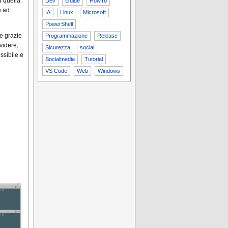
u quella
Dev
Guide
HowTo
e ad
IA
Linux
Microsoft
PowerShell
le grazie
Programmazione
Release
videre,
Sicurezza
social
ssibile e
Socialmedia
Tutorial
VS Code
Web
Windows