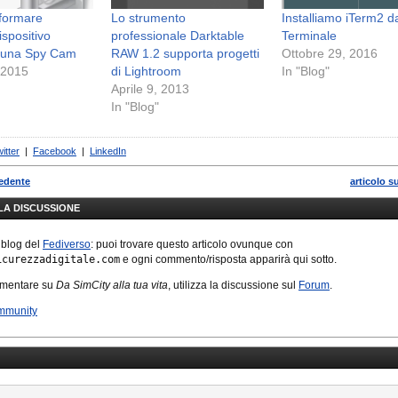
formare
Lo strumento
Installiamo iTerm2 d
ispositivo
professionale Darktable
Terminale
n una Spy Cam
RAW 1.2 supporta progetti
Ottobre 29, 2016
 2015
di Lightroom
In "Blog"
Aprile 9, 2013
In "Blog"
itter
|
Facebook
|
LinkedIn
cedente
articolo s
LLA DISCUSSIONE
 blog del
Fediverso
: puoi trovare questo articolo ovunque con
icurezzadigitale.com
e ogni commento/risposta apparirà qui sotto.
mmentare su
Da SimCity alla tua vita
, utilizza la discussione sul
Forum
.
mmunity