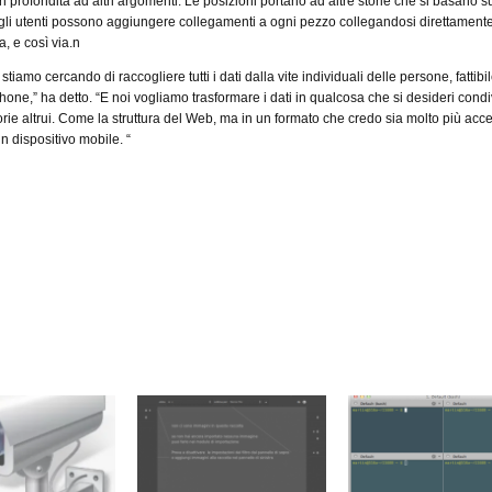
n profondità ad altri argomenti.
Le posizioni portano ad altre storie che si basano s
gli utenti possono aggiungere collegamenti a ogni pezzo collegandosi direttament
ia, e così via.n
 stiamo cercando di raccogliere tutti i dati dalla vite individuali delle persone, fattibi
hone,” ha detto.
“E noi vogliamo trasformare i dati in qualcosa che si desideri condi
orie altrui. Come la
struttura del Web, ma in un formato che credo sia molto più acce
n dispositivo mobile. “