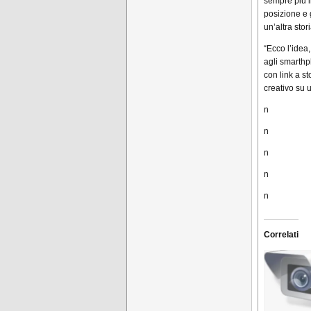
sempre più i
posizione e 
un’altra stor
“Ecco l’idea,
agli smarthp
con link a st
creativo su u
n
n
n
n
n
Correlati