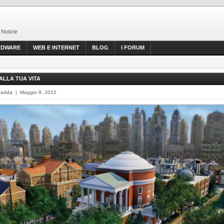
 Notizie
RDWARE
WEB E INTERNET
BLOG
I FORUM
 ALLA TUA VITA
Fadda | Maggio 9, 2015