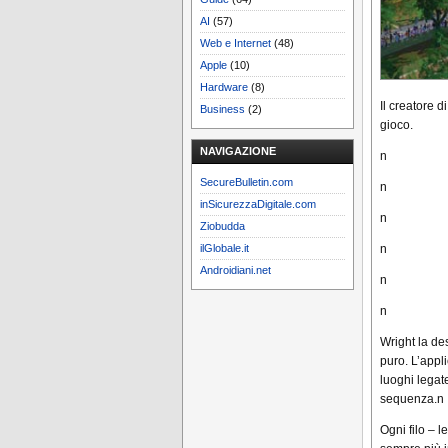
AI
(57)
Web e Internet
(48)
Apple
(10)
Hardware
(8)
Il creatore d
Business
(2)
gioco.
NAVIGAZIONE
n
SecureBulletin.com
n
inSicurezzaDigitale.com
n
Ziobudda
n
ilGlobale.it
Androidiani.net
n
n
Wright la de
puro.
L’appl
luoghi legat
sequenza.n
Ogni filo – l