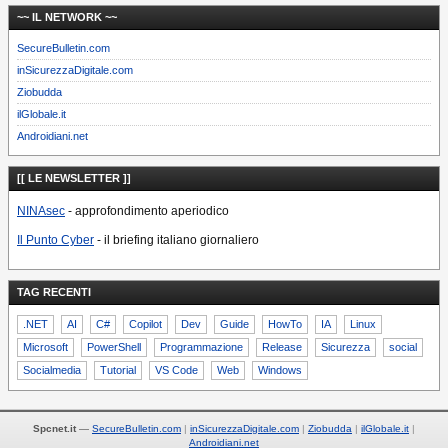
~~ IL NETWORK ~~
SecureBulletin.com
inSicurezzaDigitale.com
Ziobudda
ilGlobale.it
Androidiani.net
[[ LE NEWSLETTER ]]
NINAsec
- approfondimento aperiodico
Il Punto Cyber
- il briefing italiano giornaliero
TAG RECENTI
.NET
AI
C#
Copilot
Dev
Guide
HowTo
IA
Linux
Microsoft
PowerShell
Programmazione
Release
Sicurezza
social
Socialmedia
Tutorial
VS Code
Web
Windows
Spcnet.it
—
SecureBulletin.com
inSicurezzaDigitale.com
Ziobudda
ilGlobale.it
Androidiani.net