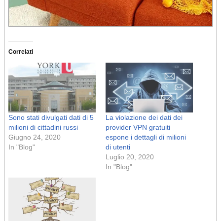
Correlati
Sono stati divulgati dati di 5
La violazione dei dati dei
milioni di cittadini russi
provider VPN gratuiti
Giugno 24, 2020
espone i dettagli di milioni
In "Blog"
di utenti
Luglio 20, 2020
In "Blog"