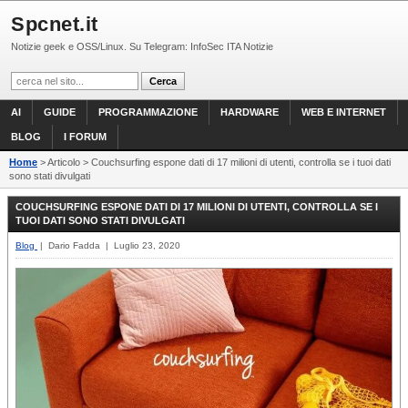
Spcnet.it
Notizie geek e OSS/Linux. Su Telegram: InfoSec ITA Notizie
AI
GUIDE
PROGRAMMAZIONE
HARDWARE
WEB E INTERNET
BLOG
I FORUM
Home
> Articolo > Couchsurfing espone dati di 17 milioni di utenti, controlla se i tuoi dati
sono stati divulgati
COUCHSURFING ESPONE DATI DI 17 MILIONI DI UTENTI, CONTROLLA SE I
TUOI DATI SONO STATI DIVULGATI
Blog
| Dario Fadda | Luglio 23, 2020