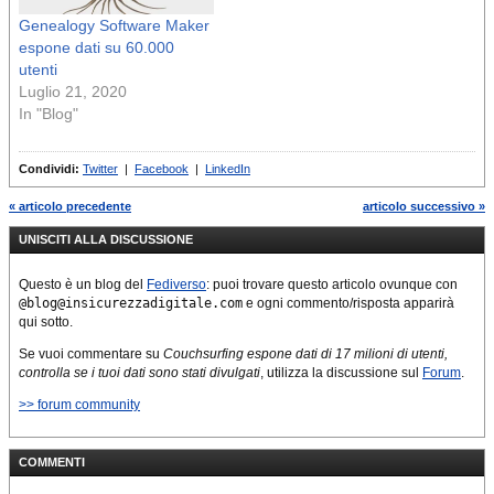
Genealogy Software Maker
espone dati su 60.000
utenti
Luglio 21, 2020
In "Blog"
Condividi:
Twitter
|
Facebook
|
LinkedIn
« articolo precedente
articolo successivo »
UNISCITI ALLA DISCUSSIONE
Questo è un blog del
Fediverso
: puoi trovare questo articolo ovunque con
@blog@insicurezzadigitale.com
e ogni commento/risposta apparirà
qui sotto.
Se vuoi commentare su
Couchsurfing espone dati di 17 milioni di utenti,
controlla se i tuoi dati sono stati divulgati
, utilizza la discussione sul
Forum
.
>> forum community
COMMENTI