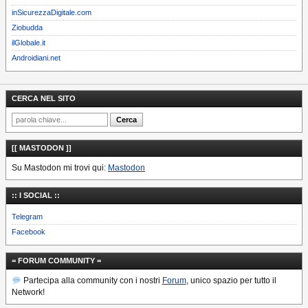
inSicurezzaDigitale.com
Ziobudda
ilGlobale.it
Androidiani.net
CERCA NEL SITO
[[ MASTODON ]]
Su Mastodon mi trovi qui:
Mastodon
:: I SOCIAL ::
Telegram
Facebook
= FORUM COMMUNITY =
Partecipa alla community con i nostri
Forum
, unico spazio per tutto il
Network!