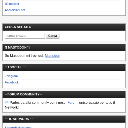
ilGlobale.it
Androidiani.net
CERCA NEL SITO
[[ MASTODON ]]
Su Mastodon mi trovi qui:
Mastodon
:: I SOCIAL ::
Telegram
Facebook
= FORUM COMMUNITY =
Partecipa alla community con i nostri
Forum
, unico spazio per tutto il
Network!
~~ IL NETWORK ~~
SecureBulletin.com