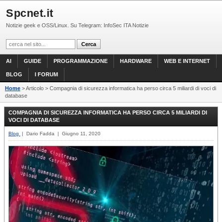
Spcnet.it
Notizie geek e OSS/Linux. Su Telegram: InfoSec ITA Notizie
AI
GUIDE
PROGRAMMAZIONE
HARDWARE
WEB E INTERNET
BLOG
I FORUM
Home
> Articolo > Compagnia di sicurezza informatica ha perso circa 5 miliardi di voci di
database
COMPAGNIA DI SICUREZZA INFORMATICA HA PERSO CIRCA 5 MILIARDI DI
VOCI DI DATABASE
Blog
| Dario Fadda | Giugno 11, 2020