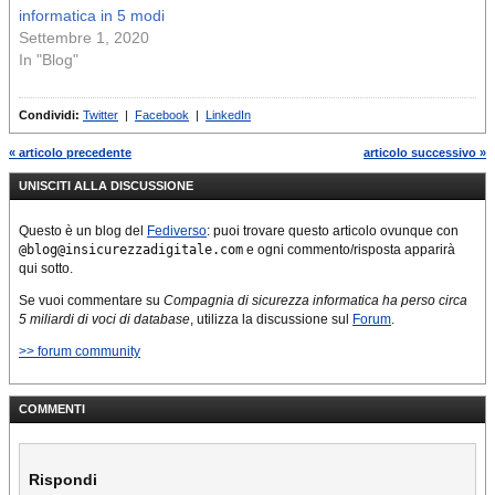
informatica in 5 modi
Settembre 1, 2020
In "Blog"
Condividi:
Twitter
|
Facebook
|
LinkedIn
« articolo precedente
articolo successivo »
UNISCITI ALLA DISCUSSIONE
Questo è un blog del
Fediverso
: puoi trovare questo articolo ovunque con
@blog@insicurezzadigitale.com
e ogni commento/risposta apparirà
qui sotto.
Se vuoi commentare su
Compagnia di sicurezza informatica ha perso circa
5 miliardi di voci di database
, utilizza la discussione sul
Forum
.
>> forum community
COMMENTI
Rispondi