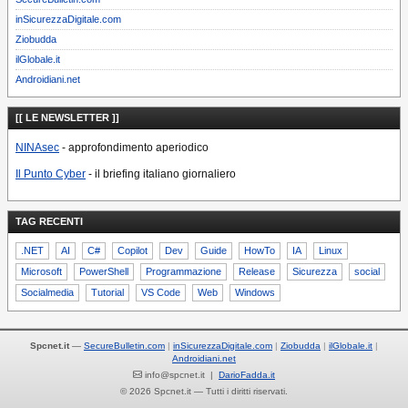
inSicurezzaDigitale.com
Ziobudda
ilGlobale.it
Androidiani.net
[[ LE NEWSLETTER ]]
NINAsec
- approfondimento aperiodico
Il Punto Cyber
- il briefing italiano giornaliero
TAG RECENTI
.NET
AI
C#
Copilot
Dev
Guide
HowTo
IA
Linux
Microsoft
PowerShell
Programmazione
Release
Sicurezza
social
Socialmedia
Tutorial
VS Code
Web
Windows
Spcnet.it
—
SecureBulletin.com
inSicurezzaDigitale.com
Ziobudda
ilGlobale.it
Androidiani.net
info@spcnet.it |
DarioFadda.it
© 2026 Spcnet.it — Tutti i diritti riservati.