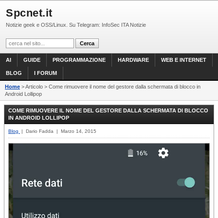
Spcnet.it
Notizie geek e OSS/Linux. Su Telegram: InfoSec ITA Notizie
AI
GUIDE
PROGRAMMAZIONE
HARDWARE
WEB E INTERNET
BLOG
I FORUM
Home
> Articolo > Come rimuovere il nome del gestore dalla schermata di blocco in
Android Lollipop
COME RIMUOVERE IL NOME DEL GESTORE DALLA SCHERMATA DI BLOCCO
IN ANDROID LOLLIPOP
Blog
| Dario Fadda | Marzo 14, 2015