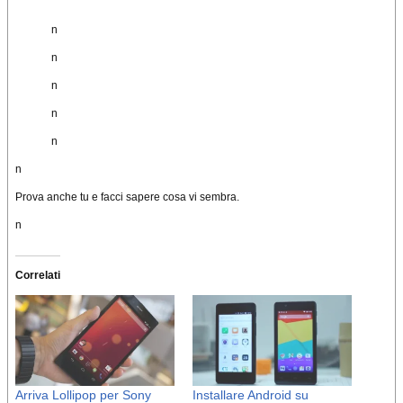
n
n
n
n
n
n
Prova anche tu e facci sapere cosa vi sembra.
n
Correlati
Arriva Lollipop per Sony
Installare Android su