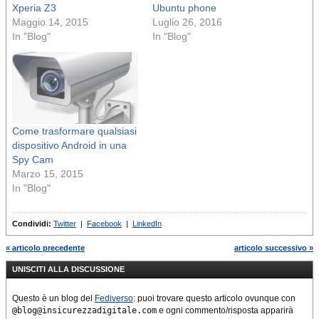
Xperia Z3
Ubuntu phone
Maggio 14, 2015
Luglio 26, 2016
In "Blog"
In "Blog"
Come trasformare qualsiasi
dispositivo Android in una
Spy Cam
Marzo 15, 2015
In "Blog"
Condividi:
Twitter
|
Facebook
|
LinkedIn
« articolo precedente
articolo successivo »
UNISCITI ALLA DISCUSSIONE
Questo è un blog del
Fediverso
: puoi trovare questo articolo ovunque con
@blog@insicurezzadigitale.com
e ogni commento/risposta apparirà