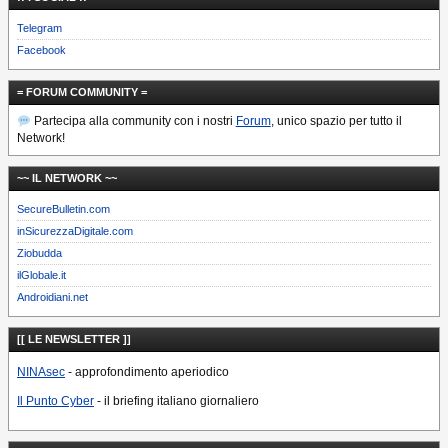
Telegram
Facebook
= FORUM COMMUNITY =
Partecipa alla community con i nostri
Forum
, unico spazio per tutto il
Network!
~~ IL NETWORK ~~
SecureBulletin.com
inSicurezzaDigitale.com
Ziobudda
ilGlobale.it
Androidiani.net
[[ LE NEWSLETTER ]]
NINAsec
- approfondimento aperiodico
Il Punto Cyber
- il briefing italiano giornaliero