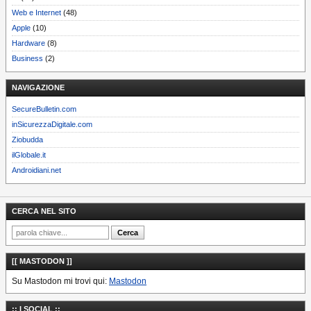
Web e Internet
(48)
Apple
(10)
Hardware
(8)
Business
(2)
NAVIGAZIONE
SecureBulletin.com
inSicurezzaDigitale.com
Ziobudda
ilGlobale.it
Androidiani.net
CERCA NEL SITO
[[ MASTODON ]]
Su Mastodon mi trovi qui:
Mastodon
:: I SOCIAL ::