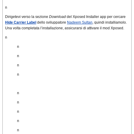
n
Dirigetevi verso la sezione
Download
del Xposed Installer app per cercare
Hide Carrier Label
dello sviluppatore
Nadeem Sultan
, quindi installiamolo.
Una volta completata l’installazione, assicurarsi di attivare il mod Xposed.
n
n
n
n
n
n
n
n
n
n