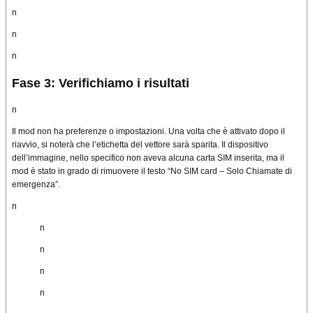
n
n
n
Fase 3: Verifichiamo i risultati
n
Il mod non ha preferenze o impostazioni.
Una volta che è attivato dopo il
riavvio, si noterà che l’etichetta del vettore sarà sparita.
Il dispositivo
dell’immagine, nello specifico non aveva alcuna carta SIM inserita, ma il
mod è stato in grado di rimuovere il testo “No SIM card – Solo Chiamate di
emergenza”.
n
n
n
n
n