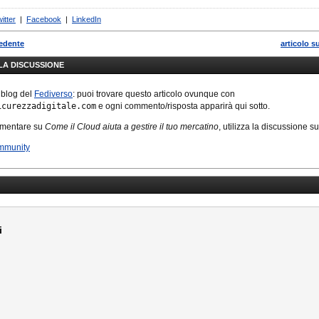
itter
|
Facebook
|
LinkedIn
cedente
articolo s
LLA DISCUSSIONE
 blog del
Fediverso
: puoi trovare questo articolo ovunque con
icurezzadigitale.com
e ogni commento/risposta apparirà qui sotto.
mmentare su
Come il Cloud aiuta a gestire il tuo mercatino
, utilizza la discussione s
mmunity
i