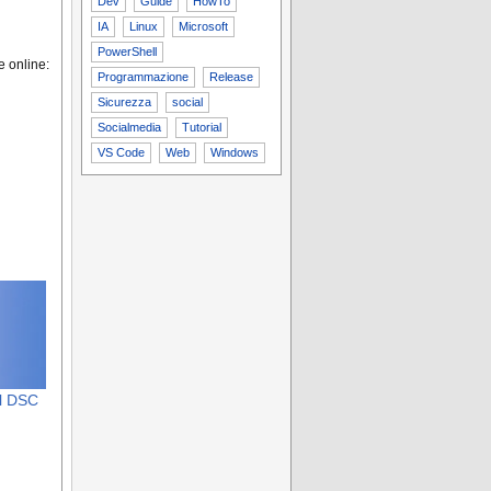
Dev
Guide
HowTo
IA
Linux
Microsoft
PowerShell
e online:
Programmazione
Release
Sicurezza
social
Socialmedia
Tutorial
VS Code
Web
Windows
ll DSC