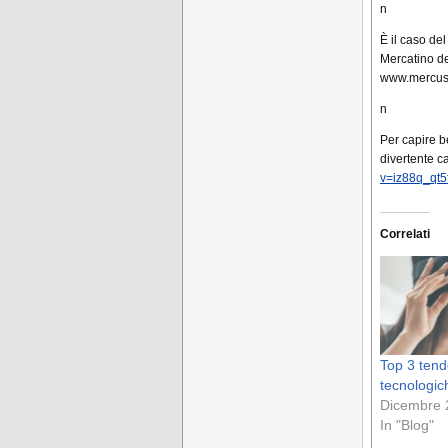
n
È il caso de
Mercatino de
www.mercusa.
n
Per capire b
divertente c
v=iz88q_qt5
Correlati
Top 3 ten
tecnologic
Dicembre 
In "Blog"