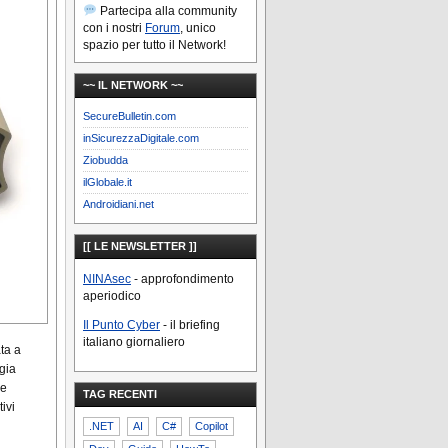
Partecipa alla community
con i nostri
Forum
, unico
spazio per tutto il Network!
~~ IL NETWORK ~~
SecureBulletin.com
inSicurezzaDigitale.com
Ziobudda
ilGlobale.it
Androidiani.net
[[ LE NEWSLETTER ]]
NINAsec
- approfondimento
aperiodico
Il Punto Cyber
- il briefing
italiano giornaliero
ata a
gia
le
TAG RECENTI
ivi
.NET
AI
C#
Copilot