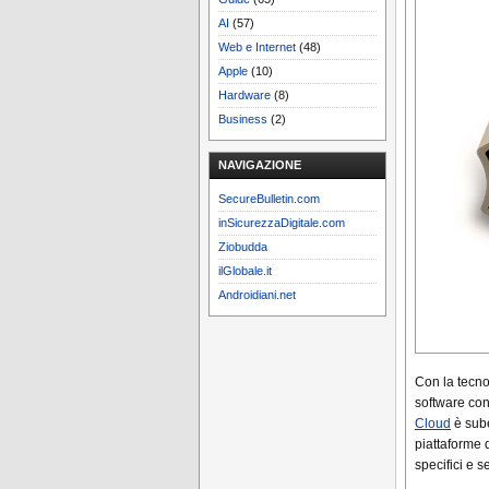
AI
(57)
Web e Internet
(48)
Apple
(10)
Hardware
(8)
Business
(2)
NAVIGAZIONE
SecureBulletin.com
inSicurezzaDigitale.com
Ziobudda
ilGlobale.it
Androidiani.net
Con la tecnol
software con
Cloud
è sube
piattaforme 
specifici e s