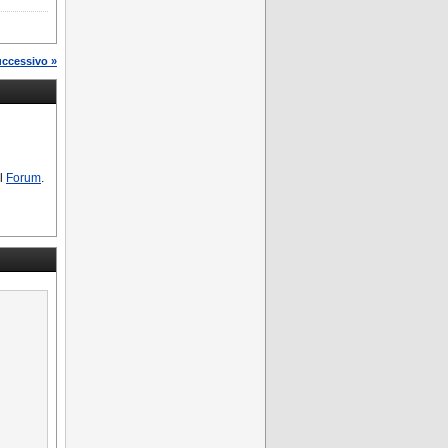
uccessivo »
ul
Forum
.