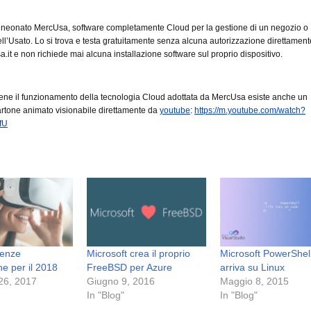
l neonato MercUsa, software completamente Cloud per la gestione di un negozio o
ll’Usato. Lo si trova e testa gratuitamente senza alcuna autorizzazione direttament
it e non richiede mai alcuna installazione software sul proprio dispositivo.
ene il funzionamento della tecnologia Cloud adottata da MercUsa esiste anche un
artone animato visionabile direttamente da
youtube
:
https://m.youtube.com/watch?
fU
denze
Microsoft crea il proprio
Microsoft PowerShe
he per il 2018
FreeBSD per Azure
arriva su Linux
26, 2017
Giugno 9, 2016
Maggio 8, 2015
In "Blog"
In "Blog"