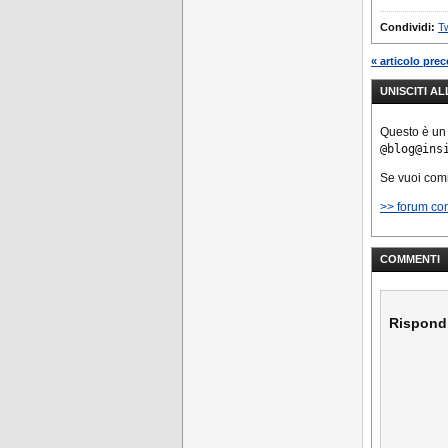
Condividi:
Tw
« articolo pre
UNISCITI A
Questo è un
@blog@ins
Se vuoi co
>> forum co
COMMENTI
Rispond