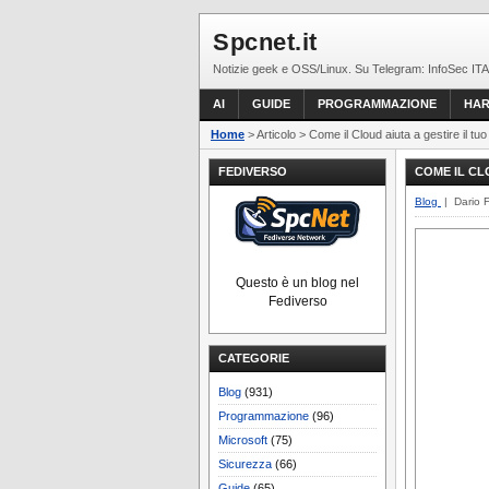
Spcnet.it
Notizie geek e OSS/Linux. Su Telegram: InfoSec ITA
AI
GUIDE
PROGRAMMAZIONE
HA
Home
> Articolo > Come il Cloud aiuta a gestire il tu
FEDIVERSO
COME IL CL
Blog
| Dario 
Questo è un blog nel
Fediverso
CATEGORIE
Blog
(931)
Programmazione
(96)
Microsoft
(75)
Sicurezza
(66)
Guide
(65)