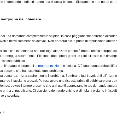
he le domande mediocri hanno una risposta brillante.
Sicuramente non potrai perde
è vergogna nel chiedere
iedi una domanda completamente stupida, la cosa peggiore che potrebbe accader
nvoti o ricevi commenti spiacevoli. Non perderai alcun punto di reputazione anche s
sibile che la domanda non raccolga attenzioni perché è troppo ampia o troppo spe
i danneggia sicuramente. Eliminalo dopo pochi giorni se ti infastidisce che rimanga
 sistema pubblico.
 di linguaggi e strumenti di
programmazione
è limitata. C’è una buona probabilità 
ica persona che ha riscontrato quel problema.
 domanda, inizi a capire meglio il problema. Sembrano tutti travolgenti all’inizio e
uando li facciamo a pezzi. Potresti avere una risposta prima di pubblicare una d
 tempo, dovresti tenere presente che altri utenti apprezzano le tue domande ancora
che prima di pubblicarle. Ci piacciono domande uniche e stimolanti e siamo infastidit
tive e scontate.
di!