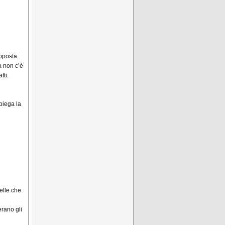
pposta.
a non c’è
tti.
piega la
elle che
rano gli