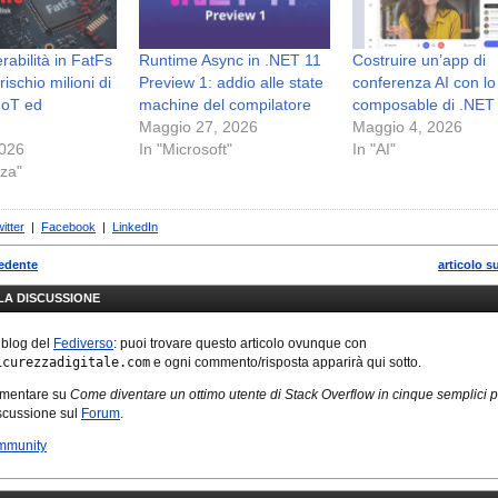
rabilità in FatFs
Runtime Async in .NET 11
Costruire un’app di
ischio milioni di
Preview 1: addio alle state
conferenza AI con lo
 IoT ed
machine del compilatore
composable di .NET
Maggio 27, 2026
Maggio 4, 2026
2026
In "Microsoft"
In "AI"
zza"
itter
|
Facebook
|
LinkedIn
cedente
articolo s
LLA DISCUSSIONE
 blog del
Fediverso
: puoi trovare questo articolo ovunque con
icurezzadigitale.com
e ogni commento/risposta apparirà qui sotto.
mmentare su
Come diventare un ottimo utente di Stack Overflow in cinque semplici p
iscussione sul
Forum
.
mmunity