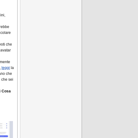
ini,
rebbe
icolare
voti che
avatar
mente
,
leggi
la
ano che
i che sei
i
Cosa