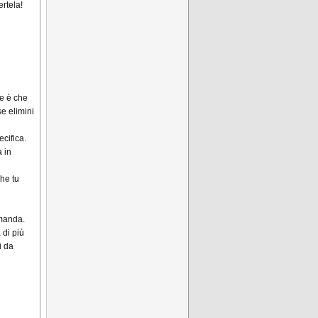
rtela!
e è che
e elimini
cifica.
 in
che tu
omanda.
 di più
i da