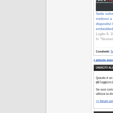
Sette vulne
mettono a r
dispositivi
embedded
Luglio 8, 
In "Sicure
Condividi:
Tw
« articolo pre
UNISCITI A
Questo è un
@blog@ins
Se vuoi co
utilizza la d
>> forum co