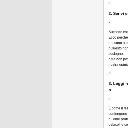
n
2. Scrivi
n
Succede che
Ecco perché
nessuno a cu
nQuesto non 
sostegno.
nMa non pos
nostra opini
n
3. Leggi 
n
n
È come il fe
contengono i
n
Come profe
ostacoli e c