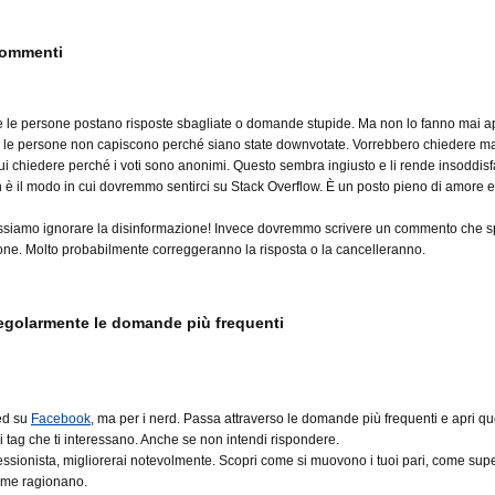
 commenti
 le persone postano risposte sbagliate o domande stupide. Ma non lo fanno mai a
 le persone non capiscono perché siano state downvotate. Vorrebbero chiedere m
i chiedere perché i voti sono anonimi. Questo sembra ingiusto e li rende insoddisfa
è il modo in cui dovremmo sentirci su Stack Overflow. È un posto pieno di amore e
siamo ignorare la disinformazione! Invece dovremmo scrivere un commento che s
one. Molto probabilmente correggeranno la risposta o la cancelleranno.
regolarmente le domande più frequenti
ed su
Facebook
, ma per i nerd. Passa attraverso le domande più frequenti e apri qu
 tag che ti interessano. Anche se non intendi rispondere.
ssionista, migliorerai notevolmente.
Scopri come si muovono i tuoi pari, come supe
ome ragionano.