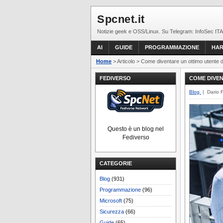
Spcnet.it
Notizie geek e OSS/Linux. Su Telegram: InfoSec ITA
AI
GUIDE
PROGRAMMAZIONE
HA
Home
> Articolo > Come diventare un ottimo utente d
FEDIVERSO
COME DIVEN
Blog
| Dario 
Questo è un blog nel
Fediverso
CATEGORIE
Blog
(931)
Programmazione
(96)
Microsoft
(75)
Sicurezza
(66)
Guide
(65)