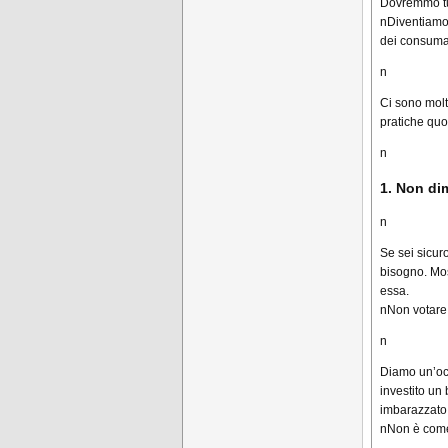
Dovremmo tutt
n
Diventiamo
dei consumat
n
Ci sono molt
pratiche quo
n
1. Non di
n
Se sei sicuro
bisogno.
Mos
essa.
n
Non votare 
n
Diamo un’occ
investito un
imbarazzato
nNon è come 