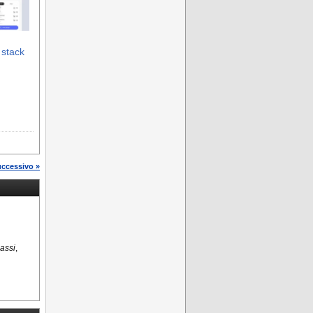
 stack
uccessivo »
assi
,