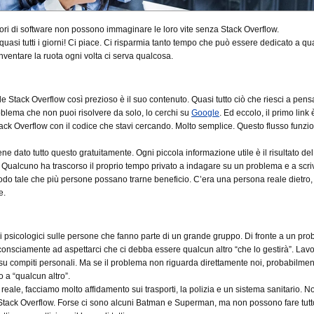
tori di software non possono immaginare le loro vite senza Stack Overflow.
uasi tutti i giorni! Ci piace. Ci risparmia tanto tempo che può essere dedicato a qu
nventare la ruota ogni volta ci serva qualcosa.
e Stack Overflow così prezioso è il suo contenuto. Quasi tutto ciò che riesci a pens
roblema che non puoi risolvere da solo, lo cerchi su
Google
. Ed eccolo, il primo link
k Overflow con il codice che stavi cercando. Molto semplice. Questo flusso funz
ne dato tutto questo gratuitamente. Ogni piccola informazione utile è il risultato del
.
Qualcuno ha trascorso il proprio tempo privato a indagare su un problema e a scriv
 modo tale che più persone possano trarne beneficio.
C’era una persona reale dietro,
e.
i psicologici sulle persone che fanno parte di un grande gruppo. Di fronte a un pro
onsciamente ad aspettarci che ci debba essere qualcun altro “che lo gestirà”. Lav
su compiti personali.
Ma se il problema non riguarda direttamente noi, probabilmen
a “qualcun altro”.
eale, facciamo molto affidamento sui trasporti, la polizia e un sistema sanitario.
No
tack Overflow.
Forse ci sono alcuni Batman e Superman, ma non possono fare tutto