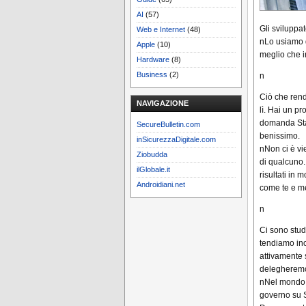
AI
(57)
Gli sviluppa
Web e Internet
(48)
nLo usiamo q
Apple
(10)
meglio che i
Hardware
(8)
Business
(2)
n
Ciò che rend
NAVIGAZIONE
lì. Hai un p
domanda Stac
SecureBulletin.com
benissimo.
inSicurezzaDigitale.com
nNon ci è vie
Ziobudda
di qualcuno
ilGlobale.it
risultati in
Androidiani.net
come te e m
n
Ci sono stud
tendiamo inc
attivamente 
delegheremo 
n
Nel mondo r
governo su S