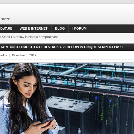
 Notizie
RDWARE
WEB E INTERNET
BLOG
I FORUM
i Stack Overflow in cinque semplici passi
TARE UN OTTIMO UTENTE DI STACK OVERFLOW IN CINQUE SEMPLICI PASSI
Fadda | Dicembre 3, 2017