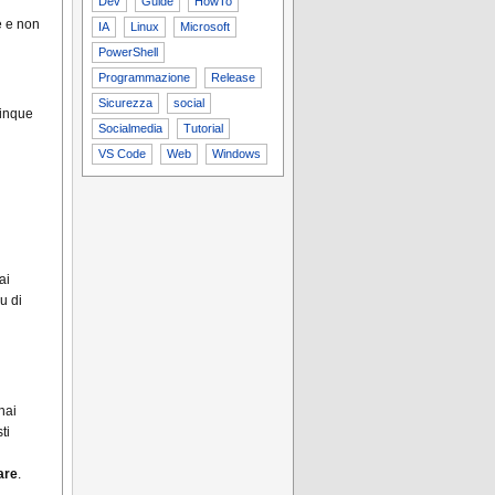
Dev
Guide
HowTo
e e non
IA
Linux
Microsoft
PowerShell
Programmazione
Release
Sicurezza
social
cinque
Socialmedia
Tutorial
VS Code
Web
Windows
ai
u di
hai
ti
are
.