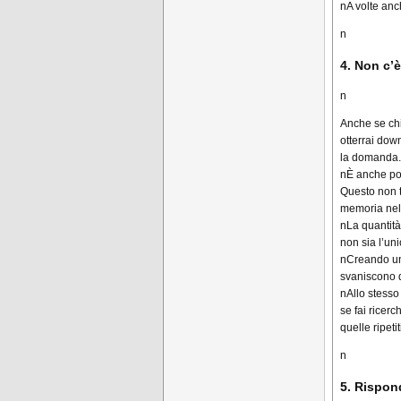
n
A volte anc
n
4. Non c’
n
Anche se ch
otterrai dow
la domanda.
nÈ anche pos
Questo non t
memoria nel
nLa quantità
non sia l’un
nCreando una
svaniscono q
nAllo stesso
se fai ricer
quelle ripeti
n
5. Rispon