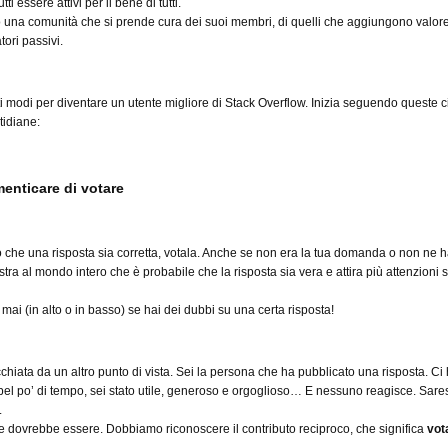
i essere attivi per il bene di tutti.
 una comunità che si prende cura dei suoi membri, di quelli che aggiungono valor
ori passivi.
i modi per diventare un utente migliore di Stack Overflow. Inizia seguendo queste 
tidiane:
menticare di votare
 che una risposta sia corretta, votala.
Anche se non era la tua domanda o non ne h
tra al mondo intero che è probabile che la risposta sia vera e attira più attenzioni s
mai (in alto o in basso) se hai dei dubbi su una certa risposta!
hiata da un altro punto di vista. Sei la persona che ha pubblicato una risposta. Ci 
 bel po’ di tempo, sei stato utile, generoso e orgoglioso… E nessuno reagisce. Sares
.
dovrebbe essere. Dobbiamo riconoscere il contributo reciproco, che significa
vot