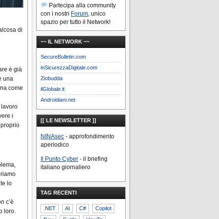
Partecipa alla community
con i nostri
Forum
, unico
spazio per tutto il Network!
alcosa di
~~ IL NETWORK ~~
SecureBulletin.com
inSicurezzaDigitale.com
are è già
 è una
Ziobudda
iona come
ilGlobale.it
Androidiani.net
 lavoro
ere i
[[ LE NEWSLETTER ]]
 proprio
NINAsec
- approfondimento
aperiodico
Il Punto Cyber
- il briefing
blema,
italiano giornaliero
oriamo
te lo
TAG RECENTI
n c’è
.NET
AI
C#
Copilot
 loro.