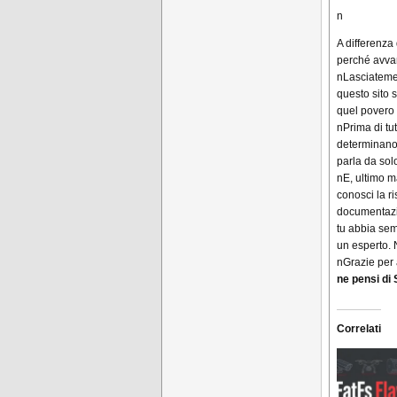
n
A differenza 
perché avvan
n
Lasciateme
questo sito 
quel povero 
n
Prima di tut
determinano 
parla da sol
n
E, ultimo 
conosci la r
documentazio
tu abbia sem
un esperto.
n
Grazie per 
ne pensi di
Correlati