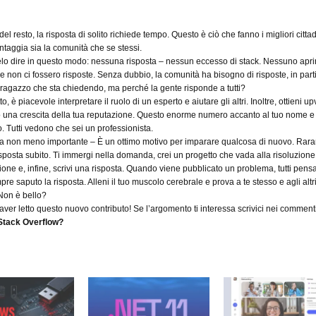
del resto, la risposta di solito richiede tempo.
Questo è ciò che fanno i migliori cittad
taggia sia la comunità che se stessi.
lo dire in questo modo: nessuna risposta – nessun eccesso di stack.
Nessuno apri
se non ci fossero risposte.
Senza dubbio, la comunità ha bisogno di risposte, in part
ragazzo che sta chiedendo, ma perché la gente risponde a tutti?
to, è piacevole interpretare il ruolo di un esperto e aiutare gli altri.
Inoltre, ottieni up
una crescita della tua reputazione.
Questo enorme numero accanto al tuo nome e 
o.
Tutti vedono che sei un professionista.
ma non meno importante – È un ottimo motivo per imparare qualcosa di nuovo.
Rara
isposta subito.
Ti immergi nella domanda, crei un progetto che vada alla risoluzione
ne e, infine, scrivi una risposta.
Quando viene pubblicato un problema, tutti pens
pre saputo la risposta.
Alleni il tuo muscolo cerebrale e prova a te stesso e agli altr
Non è bello?
aver letto questo nuovo contributo! Se l’argomento ti interessa scrivici nei comment
 Stack Overflow?