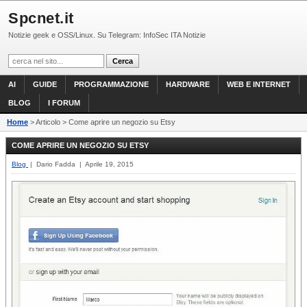
Spcnet.it
Notizie geek e OSS/Linux. Su Telegram: InfoSec ITA Notizie
AI
GUIDE
PROGRAMMAZIONE
HARDWARE
WEB E INTERNET
BLOG
I FORUM
Home
> Articolo > Come aprire un negozio su Etsy
COME APRIRE UN NEGOZIO SU ETSY
Blog
| Dario Fadda | Aprile 19, 2015