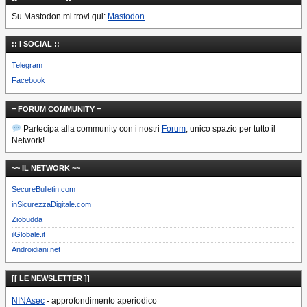
Su Mastodon mi trovi qui:
Mastodon
:: I SOCIAL ::
Telegram
Facebook
= FORUM COMMUNITY =
Partecipa alla community con i nostri
Forum
, unico spazio per tutto il
Network!
~~ IL NETWORK ~~
SecureBulletin.com
inSicurezzaDigitale.com
Ziobudda
ilGlobale.it
Androidiani.net
[[ LE NEWSLETTER ]]
NINAsec
- approfondimento aperiodico