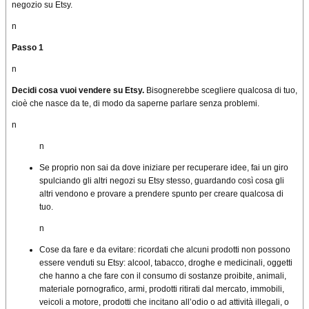
negozio su Etsy.
n
Passo 1
n
Decidi cosa vuoi vendere su Etsy.
Bisognerebbe scegliere qualcosa di tuo,
cioè che nasce da te, di modo da saperne parlare senza problemi.
n
n
Se proprio non sai da dove iniziare per recuperare idee, fai un giro
spulciando gli altri negozi su Etsy stesso, guardando così cosa gli
altri vendono e provare a prendere spunto per creare qualcosa di
tuo.
n
Cose da fare e da evitare: ricordati che alcuni prodotti non possono
essere venduti su Etsy: alcool, tabacco, droghe e medicinali, oggetti
che hanno a che fare con il consumo di sostanze proibite, animali,
materiale pornografico, armi, prodotti ritirati dal mercato, immobili,
veicoli a motore, prodotti che incitano all’odio o ad attività illegali, o