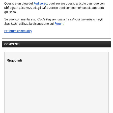
Questo è un blog del
Fediverso
: puoi trovare questo articolo ovunque con
@blog@insicurezzadigitale.com
e ogni commento/risposta apparirà
qui sotto.
Se vuoi commentare su
Circle Pay annuncia il cash-out immediato negli
Stati Uniti
, utilizza la discussione sul
Forum
.
>> forum community
COMMENTI
Rispondi