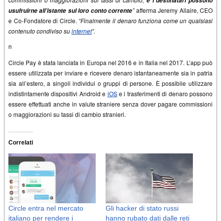
e i destinatari possono
”
afferma
Jeremy Allaire, CEO
usufruirne all’istante sul loro conto corrente
e Co-Fondatore di Circle.
“Finalmente il denaro funziona come un qualsiasi
contenuto condiviso su
internet
”.
n
Circle Pay è stata lanciata in Europa nel 2016 e in Italia nel 2017. L’app può
essere utilizzata per inviare e ricevere denaro istantaneamente sia in patria
sia all’estero, a singoli individui o gruppi di persone. È possibile utilizzare
indistintamente dispositivi Android e
iOS
e i trasferimenti di denaro possono
essere effettuati anche in valute straniere senza dover pagare commissioni
o maggiorazioni su tassi di cambio stranieri.
Correlati
Circle entra nel mercato
Gli hacker di stato russi
italiano per rendere i
hanno rubato dati dalle reti