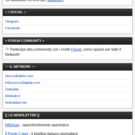
Su Mastodon mi trovi qui:
Mastodon
:: I SOCIAL ::
Telegram
Facebook
= FORUM COMMUNITY =
Partecipa alla community con i nostri
Forum
, unico spazio per tutto il
Network!
~~ IL NETWORK ~~
SecureBulletin.com
inSicurezzaDigitale.com
Ziobudda
ilGlobale.it
Androidiani.net
[[ LE NEWSLETTER ]]
NINAsec
- approfondimento aperiodico
Il Punto Cyber
- il briefing italiano giornaliero