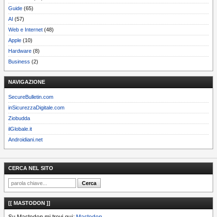
Guide
(65)
AI
(57)
Web e Internet
(48)
Apple
(10)
Hardware
(8)
Business
(2)
NAVIGAZIONE
SecureBulletin.com
inSicurezzaDigitale.com
Ziobudda
ilGlobale.it
Androidiani.net
CERCA NEL SITO
[[ MASTODON ]]