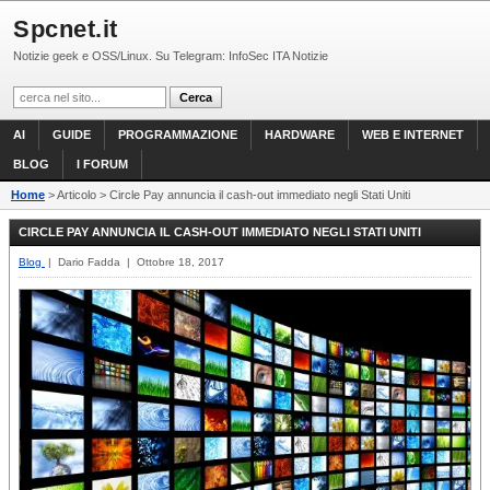
Spcnet.it
Notizie geek e OSS/Linux. Su Telegram: InfoSec ITA Notizie
AI
GUIDE
PROGRAMMAZIONE
HARDWARE
WEB E INTERNET
BLOG
I FORUM
Home
> Articolo > Circle Pay annuncia il cash-out immediato negli Stati Uniti
CIRCLE PAY ANNUNCIA IL CASH-OUT IMMEDIATO NEGLI STATI UNITI
Blog
| Dario Fadda | Ottobre 18, 2017