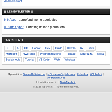
Androidiani.net
[[ LE NEWSLETTER ]]
NINAsec
- approfondimento aperiodico
Il Punto Cyber
- il briefing italiano giornaliero
TAG RECENTI
.NET
AI
C#
Copilot
Dev
Guide
HowTo
IA
Linux
Microsoft
PowerShell
Programmazione
Release
Sicurezza
social
Socialmedia
Tutorial
VS Code
Web
Windows
Spcnet.it
—
SecureBulletin.com
inSicurezzaDigitale.com
Ziobudda
ilGlobale.it
Androidiani.net
info@spcnet.it |
DarioFadda.it
© 2026 Spcnet.it — Tutti i diritti riservati.