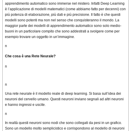
apprendimento automatico sono
immerse
nel mistero. Infatti Deep Learning
è l’applicazione
di modelli matematici
(come abbiamo fatto per decenni) con
più potenza di elaborazione, più dati
e più precisione
. Il fatto è che questi
modelli sono potenti ma non nel senso che conquisteranno
il mondo
.
La
maggior parte dei
modelli di apprendimento automatico sono solo medio-
buoni in
un particolare
compito che sono addestrati a svolgere come per
esempio trovare un oggetto in
un’immagine.
n
Che cosa è
una Rete Neurale
?
n
n
Una rete neurale è il modello reale di deep learning. Si basa sull’idea dei
neuroni del cervello umano. Questi neuroni inviano segnali ad altri neuroni
e hanno
ingressi e uscite
.
n
In realtà questi neuroni sono nodi che sono collegati da pesi in un grafico.
Sono un modello molto semplicistico e corrispondono al modello di neuroni