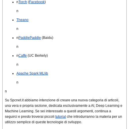
n
Torch
(
Facebook
)
n
Theano
n
n
PaddlePaddle
(Baidu)
n
n
Caffe
(UC Berkely)
n
Apache Spark MLlib
n
n
Su Spcnet.it abbiamo intenzione di creare una nuova categoria di articoli,
una vera e propria sezione, dedicata esclusivamente a AI, Deep Learning e
Machine Learning. Se sei interessato a questi argomenti, continua a
seguirci e presto troverai piccoli
tutorial
che introdurranno la materia per un
utilizzo semplice di queste tecnologie di sviluppo.