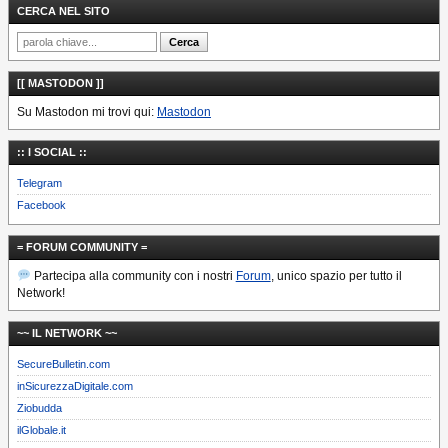
CERCA NEL SITO
[[ MASTODON ]]
Su Mastodon mi trovi qui:
Mastodon
:: I SOCIAL ::
Telegram
Facebook
= FORUM COMMUNITY =
Partecipa alla community con i nostri
Forum
, unico spazio per tutto il
Network!
~~ IL NETWORK ~~
SecureBulletin.com
inSicurezzaDigitale.com
Ziobudda
ilGlobale.it