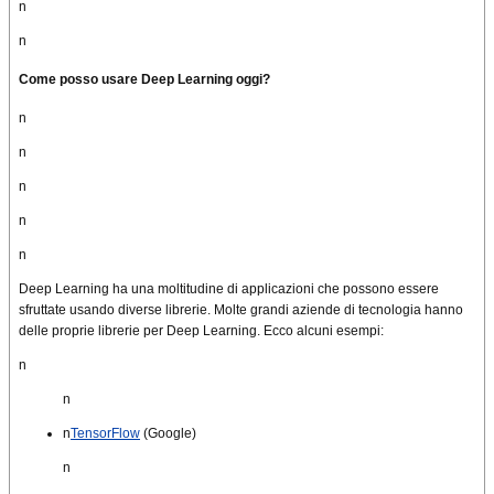
n
n
Come posso usare
Deep Learning
oggi
?
n
n
n
n
n
Deep Learning
ha una moltitudine di applicazioni
che possono essere
sfruttate
usando
diverse librerie
. Molte grandi aziende di tecnologia hanno
delle proprie librerie per Deep
Learning
.
Ecco
alcuni esempi:
n
n
n
TensorFlow
(Google)
n