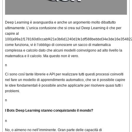
Deep Learning è
avanguardia
e anche un argomento molto dibattutto
ultimamente. L’unica confusione che si crea sul Deep Learning è che per
capire al
100{a99a1f178160d0ccabf421e3b6d1240d1fe1df588bebbd34e3de16e35482
come funziona, vi è l’obbligo di conoscere
un sacco di
matematica
complessa e calcolo dato che alcuni modelli coinvolgono
ad alto
livello la
matematica
e il calcolo
. Ma questo non è vero.
n
Ci sono
così tante
librerie e API per realizzare
tutti questi processi
coinvolti
nel fare
un modello di apprendimento
automatico, che se è possibile
capire
le
idee fondamentali è possibile anche applicarle per risolvere
quasi tutti i
problemi
.
n
I Bots Deep Learning stanno conquistando il mondo?
n
No,
o almeno no nell’imminente
. Gran parte delle capacità di