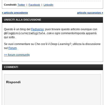
Condividi:
Twitter
|
Facebook
|
LinkedIn
« articolo precedente
articolo successivo »
UNISCITI ALLA DISCUSSIONE
Questo è un blog del
Fediverso
: puoi trovare questo articolo ovunque con
@blog@insicurezzadigitale.com
e ogni commento/risposta apparirà
qui sotto.
Se vuoi commentare su
Che cos’è il Deep Learning?
, utilizza la discussione
sul
Forum
.
>> forum community
COMMENTI
Rispondi