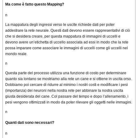
Ma come è fatto questo
Mapping
?
n
La mappatura
degli ingressi
verso le uscite
richiede dati per poter
addestrare la rete neurale. Questi dati devono
essere
rappresentativi di ciò
che si desidera creare, per questa mappatura di immagini
di uccelli
e
devono avere un’etichetta di uccello associata ad essi in modo che la rete
possa imparare
come associare
le immagini
di uccelli
come gli uccelli nel
mondo reale
.
n
Questa parte del processo utilizza una funzione di costo per determinare
quanto sia lontano se mostriamo alla rete un cane e si ottiene in uscita orso.
Dobbiamo poi cercare di ridurre al minimo i nostri costi e modificare i pesi
(importanza) dei neuroni nella
nostra rete per
abbinare la nostra uscita
giusta desiderata del cane.
Col passare del tempo
e dopo l’allenamento
, i
pesi vengono ottimizzati in modo da poter rilevare gli oggetti
nelle immagini
.
n
Quanti dati
sono necessari?
n