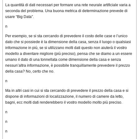
La quantità di dati necessari per formare una rete neurale artificiale varia a
seconda del problema. Una buona metrica di determinazione prevede di
usare “Big Data”.
n
Per esempio, se si sta cercando di prevedere il costo delle case e l’unico
dato che si possiede è la dimensione della casa, senza il luogo o qualsiasi
informazione in più, se
si utilizzano
molti dati
questo non
aiuterà il vostro
modello a diventare migliore (più preciso), pensa che se diamo a un essere
umano
il dato
di
una tonnellata come
dimensione della casa e senza
nessun’altra informazione, è possibile
tranquillamente
prevedere il prezzo
della casa? No, certo che no.
n
Ma in altri casi in cui
si sta cercando di
prevedere il prezzo della casa e si
dispone di informazioni
di localizzazione
,
il numero di
camere da letto,
bagni, ecc molti dati renderebbero il vostro modello
molto più preciso.
n
n
n