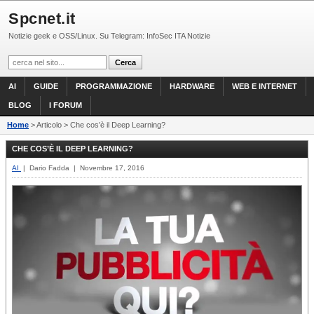
Spcnet.it
Notizie geek e OSS/Linux. Su Telegram: InfoSec ITA Notizie
AI
GUIDE
PROGRAMMAZIONE
HARDWARE
WEB E INTERNET
BLOG
I FORUM
Home
> Articolo > Che cos’è il Deep Learning?
CHE COS’È IL DEEP LEARNING?
AI
| Dario Fadda | Novembre 17, 2016