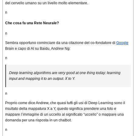
del cervello umano su
un livello molto elementare
.
n
Che cosa fa
una Rete Neurale
?
n
Sembra opportuno cominciare da una citazione del co-fondatore di
Google
Brain e capo di AI su
Baidu
, Andrew Ng
:
n
Deep learning algorithms are very good at one thing today: learning
input and mapping it to an output. X to Y.
n
Proprio come dice Andrew, che quasi tutti gli usi di Deep Learning sono il
risultato della mappatura X a Y, questo significa prendere una foto e
mappare l’immagine di un
uccello
al significato
“uccello” o mappare una
domanda per una risposta in un
chatbot
.
n