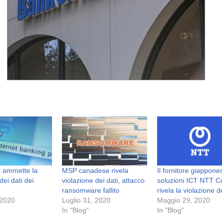
 ammette la
MSP canadese rivela
Il fornitore giappone
dei dati dei
violazione dei dati, attacco
soluzioni ICT NTT 
ransomware fallito
rivela la violazione d
 2020
Luglio 31, 2020
Maggio 29, 2020
In "Blog"
In "Blog"