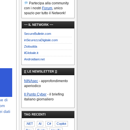
Partecipa alla community
con i nostri
Forum
, unico
spazio per tutto il Network!
~~ IL NETWORK ~~
SecureBulletin.com
inSicurezzaDigitale.com
Ziobudda
ilGlobale.it
Androidiani.net
[[ LE NEWSLETTER ]]
NINAsec
- approfondimento
aperiodico
Il Punto Cyber
- il briefing
italiano giornaliero
se di
Com
ei dati
TAG RECENTI
.NET
AI
C#
Copilot