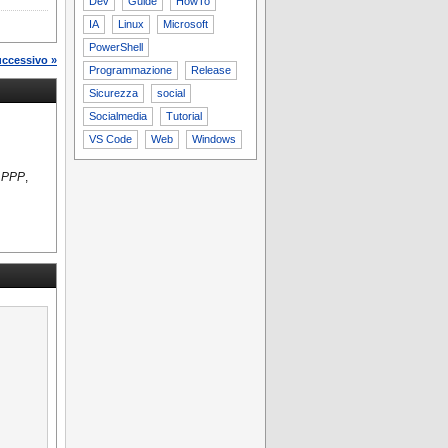
Dev
Guide
HowTo
IA
Linux
Microsoft
PowerShell
uccessivo »
Programmazione
Release
Sicurezza
social
Socialmedia
Tutorial
VS Code
Web
Windows
a PPP
,