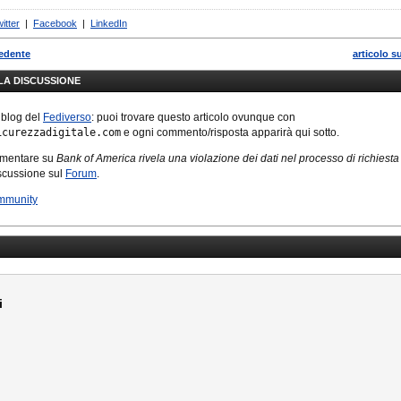
itter
|
Facebook
|
LinkedIn
cedente
articolo s
LLA DISCUSSIONE
 blog del
Fediverso
: puoi trovare questo articolo ovunque con
icurezzadigitale.com
e ogni commento/risposta apparirà qui sotto.
mmentare su
Bank of America rivela una violazione dei dati nel processo di richiest
iscussione sul
Forum
.
mmunity
i