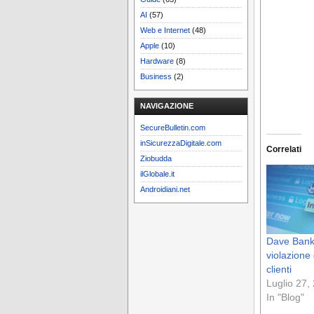
AI
(57)
Web e Internet
(48)
Apple
(10)
Hardware
(8)
Business
(2)
NAVIGAZIONE
SecureBulletin.com
inSicurezzaDigitale.com
Correlati
Ziobudda
ilGlobale.it
Androidiani.net
Dave Bank
violazione 
clienti
Luglio 27,
In "Blog"