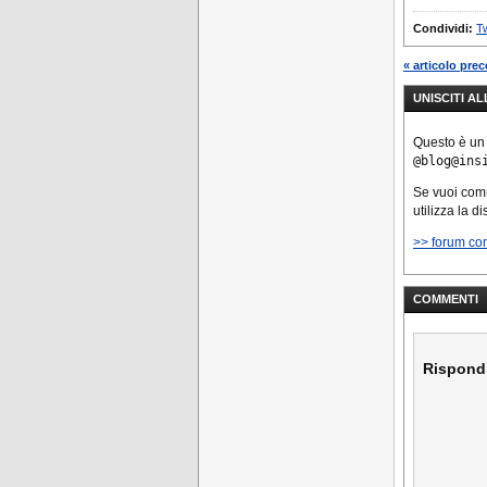
Condividi:
Tw
« articolo pre
UNISCITI A
Questo è un
@blog@ins
Se vuoi co
utilizza la d
>> forum co
COMMENTI
Rispond