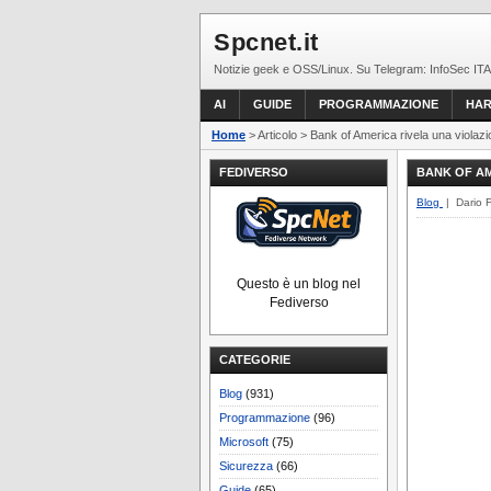
Spcnet.it
Notizie geek e OSS/Linux. Su Telegram: InfoSec ITA
AI
GUIDE
PROGRAMMAZIONE
HA
Home
> Articolo > Bank of America rivela una violazi
FEDIVERSO
BANK OF AM
Blog
| Dario 
Questo è un blog nel
Fediverso
CATEGORIE
Blog
(931)
Programmazione
(96)
Microsoft
(75)
Sicurezza
(66)
Guide
(65)