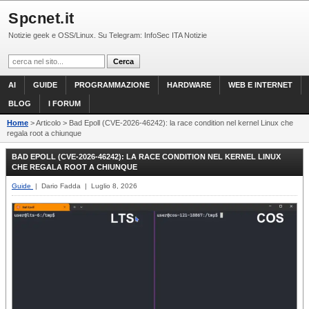
Spcnet.it
Notizie geek e OSS/Linux. Su Telegram: InfoSec ITA Notizie
AI
GUIDE
PROGRAMMAZIONE
HARDWARE
WEB E INTERNET
BLOG
I FORUM
Home
> Articolo > Bad Epoll (CVE-2026-46242): la race condition nel kernel Linux che
regala root a chiunque
BAD EPOLL (CVE-2026-46242): LA RACE CONDITION NEL KERNEL LINUX
CHE REGALA ROOT A CHIUNQUE
Guide
| Dario Fadda | Luglio 8, 2026