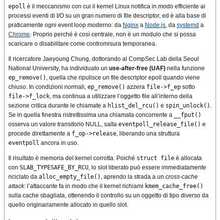
epoll
è il meccanismo con cui il kernel Linux notifica in modo efficiente ai
processi eventi di I/O su un gran numero di file descriptor, ed è alla base di
praticamente ogni event loop moderno: da
Nginx
a
Node.js
, da
systemd
a
Chrome
. Proprio perché è così centrale, non è un modulo che si possa
scaricare o disabilitare come contromisura temporanea.
Il ricercatore Jaeyoung Chung, dottorando al CompSec Lab della Seoul
National University, ha individuato un
use-after-free (UAF)
nella funzione
ep_remove()
, quella che ripulisce un file descriptor epoll quando viene
chiuso. In condizioni normali,
ep_remove()
azzera
file->f_ep
sotto
file->f_lock
, ma continua a utilizzare l’oggetto file all’interno della
sezione critica durante le chiamate a
hlist_del_rcu()
e
spin_unlock()
.
Se in quella finestra ristrettissima una chiamata concorrente a
__fput()
osserva un valore transitorio NULL, salta
eventpoll_release_file()
e
procede direttamente a
f_op->release
, liberando una struttura
eventpoll
ancora in uso.
Il risultato è memoria del kernel corrotta. Poiché
struct file
è allocata
con
SLAB_TYPESAFE_BY_RCU
, lo slot liberato può essere immediatamente
riciclato da
alloc_empty_file()
, aprendo la strada a un
cross-cache
attack
: l’attaccante fa in modo che il kernel richiami
kmem_cache_free()
sulla cache sbagliata, ottenendo il controllo su un oggetto di tipo diverso da
quello originariamente allocato in quello slot.