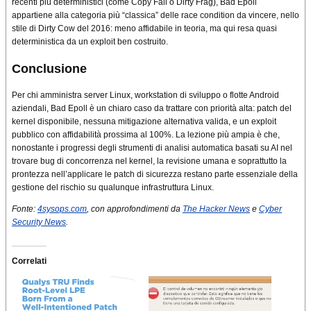
recenti più deterministici (come Copy Fail o Dirty Frag), Bad Epoll
appartiene alla categoria più “classica” delle race condition da vincere, nello
stile di Dirty Cow del 2016: meno affidabile in teoria, ma qui resa quasi
deterministica da un exploit ben costruito.
Conclusione
Per chi amministra server Linux, workstation di sviluppo o flotte Android
aziendali, Bad Epoll è un chiaro caso da trattare con priorità alta: patch del
kernel disponibile, nessuna mitigazione alternativa valida, e un exploit
pubblico con affidabilità prossima al 100%. La lezione più ampia è che,
nonostante i progressi degli strumenti di analisi automatica basati su AI nel
trovare bug di concorrenza nel kernel, la revisione umana e soprattutto la
prontezza nell’applicare le patch di sicurezza restano parte essenziale della
gestione del rischio su qualunque infrastruttura Linux.
Fonte:
4sysops.com
, con approfondimenti da
The Hacker News
e
Cyber
Security News
.
Correlati