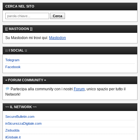
CERCA NEL SITO
[[ MASTODON ]]
Su Mastodon mi trovi qui:
Mastodon
:: I SOCIAL ::
Telegram
Facebook
= FORUM COMMUNITY =
Partecipa alla community con i nostri
Forum
, unico spazio per tutto il
Network!
~~ IL NETWORK ~~
SecureBulletin.com
inSicurezzaDigitale.com
Ziobudda
ilGlobale.it