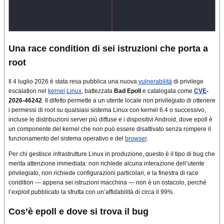
Una race condition di sei istruzioni che porta a
root
Il 4 luglio 2026 è stata resa pubblica una nuova
vulnerabilità
di privilege
escalation nel
kernel
Linux
, battezzata
Bad Epoll
e catalogata come
CVE
-
2026-46242
. Il difetto permette a un utente locale non privilegiato di ottenere
i permessi di root su qualsiasi sistema Linux con kernel 6.4 o successivo,
incluse le distribuzioni server più diffuse e i dispositivi Android, dove epoll è
un componente del kernel che non può essere disattivato senza rompere il
funzionamento del sistema operativo e del
browser
.
Per chi gestisce infrastrutture Linux in produzione, questo è il tipo di bug che
merita attenzione immediata: non richiede alcuna interazione dell’utente
privilegiato, non richiede configurazioni particolari, e la finestra di race
condition — appena sei istruzioni macchina — non è un ostacolo, perché
l’exploit pubblicato la sfrutta con un’affidabilità di circa il 99%.
Cos’è epoll e dove si trova il bug