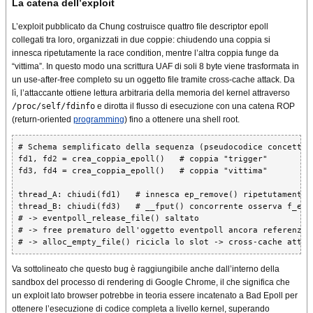
La catena dell’exploit
L’exploit pubblicato da Chung costruisce quattro file descriptor epoll
collegati tra loro, organizzati in due coppie: chiudendo una coppia si
innesca ripetutamente la race condition, mentre l’altra coppia funge da
“vittima”. In questo modo una scrittura UAF di soli 8 byte viene trasformata in
un use-after-free completo su un oggetto file tramite cross-cache attack. Da
lì, l’attaccante ottiene lettura arbitraria della memoria del kernel attraverso
/proc/self/fdinfo
e dirotta il flusso di esecuzione con una catena ROP
(return-oriented
programming
) fino a ottenere una shell root.
# Schema semplificato della sequenza (pseudocodice concettual
fd1, fd2 = crea_coppia_epoll()   # coppia "trigger"

fd3, fd4 = crea_coppia_epoll()   # coppia "vittima"

thread_A: chiudi(fd1)   # innesca ep_remove() ripetutamente

thread_B: chiudi(fd3)   # __fput() concorrente osserva f_ep =
# -> eventpoll_release_file() saltato

# -> free prematuro dell'oggetto eventpoll ancora referenziat
Va sottolineato che questo bug è raggiungibile anche dall’interno della
sandbox del processo di rendering di Google Chrome, il che significa che
un exploit lato browser potrebbe in teoria essere incatenato a Bad Epoll per
ottenere l’esecuzione di codice completa a livello kernel, superando