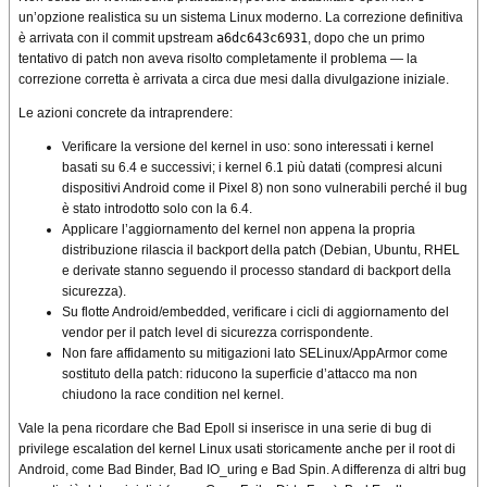
un’opzione realistica su un sistema Linux moderno. La correzione definitiva
è arrivata con il commit upstream
a6dc643c6931
, dopo che un primo
tentativo di patch non aveva risolto completamente il problema — la
correzione corretta è arrivata a circa due mesi dalla divulgazione iniziale.
Le azioni concrete da intraprendere:
Verificare la versione del kernel in uso: sono interessati i kernel
basati su 6.4 e successivi; i kernel 6.1 più datati (compresi alcuni
dispositivi Android come il Pixel 8) non sono vulnerabili perché il bug
è stato introdotto solo con la 6.4.
Applicare l’aggiornamento del kernel non appena la propria
distribuzione rilascia il backport della patch (Debian, Ubuntu, RHEL
e derivate stanno seguendo il processo standard di backport della
sicurezza).
Su flotte Android/embedded, verificare i cicli di aggiornamento del
vendor per il patch level di sicurezza corrispondente.
Non fare affidamento su mitigazioni lato SELinux/AppArmor come
sostituto della patch: riducono la superficie d’attacco ma non
chiudono la race condition nel kernel.
Vale la pena ricordare che Bad Epoll si inserisce in una serie di bug di
privilege escalation del kernel Linux usati storicamente anche per il root di
Android, come Bad Binder, Bad IO_uring e Bad Spin. A differenza di altri bug