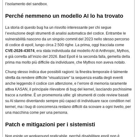
l’isolamento del sandbox.
Perché nemmeno un modello AI lo ha trovato
La storia di questo bug ha un risvolto interessante per chi segue
l’evoluzione degli strumenti di analisi automatica del codice. Entrambe le
vulnerabilità nascono da un singolo commit del 2023 nello stesso percorso
di codice di epoll, lungo circa 2.500 righe. La prima, oggi tracciata come
CVE-2026-43074
, era stata individuata dal modello AI di Anthropic, Mythos,
e già corretta all’inizio del 2026. Bad Epoll è la seconda falla, gemella della
prima ma molto più difficile da individuare, che Mythos non aveva notato.
Chung stesso indica due possibili ragioni: la finestra temporale è talmente
stretta da rendere difficile “visualizzare” la sequenza esatta degli eventi
anche leggendo il codice con attenzione, e l’errore di memoria raramente
attiva KASAN, il principale rilevatore di bug del kernel, lasciando pochissime
tracce a runtime. È un promemoria utile: gli strumenti di code review basati
su AI stanno diventando sempre più capaci di individuare race condition nel
kernel, ma i bug di concorrenza restano difficili da scovare a ogni livello, per
una macchina come per una persona.
Patch e mitigazioni per i sistemisti
Non esiste un workaround praticabile, perché disabilitare epoll non è