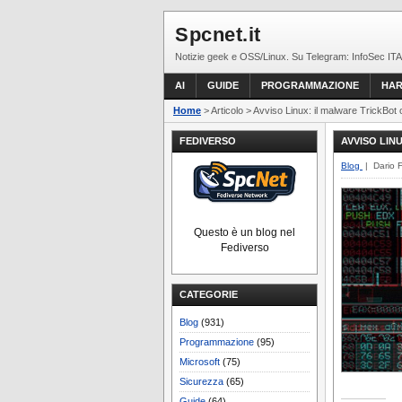
Spcnet.it
Notizie geek e OSS/Linux. Su Telegram: InfoSec ITA
AI
GUIDE
PROGRAMMAZIONE
HA
Home
> Articolo > Avviso Linux: il malware TrickBot o
FEDIVERSO
AVVISO LIN
Blog
| Dario 
Questo è un blog nel
Fediverso
CATEGORIE
Blog
(931)
Programmazione
(95)
Microsoft
(75)
Sicurezza
(65)
Guide
(64)