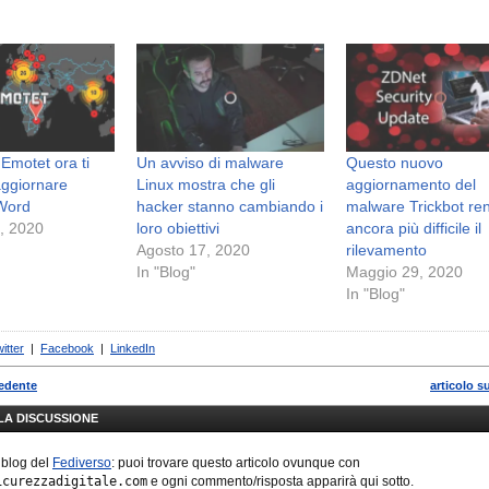
 Emotet ora ti
Un avviso di malware
Questo nuovo
aggiornare
Linux mostra che gli
aggiornamento del
 Word
hacker stanno cambiando i
malware Trickbot re
, 2020
loro obiettivi
ancora più difficile il
Agosto 17, 2020
rilevamento
In "Blog"
Maggio 29, 2020
In "Blog"
itter
|
Facebook
|
LinkedIn
cedente
articolo s
LLA DISCUSSIONE
 blog del
Fediverso
: puoi trovare questo articolo ovunque con
icurezzadigitale.com
e ogni commento/risposta apparirà qui sotto.