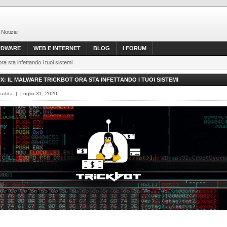
 Notizie
RDWARE
WEB E INTERNET
BLOG
I FORUM
ra sta infettando i tuoi sistemi
UX: IL MALWARE TRICKBOT ORA STA INFETTANDO I TUOI SISTEMI
Fadda | Luglio 31, 2020