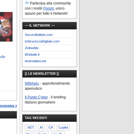
Partecipa alla community
con i nostri
Forum
, unico
spazio per tutto il Network!
~~ IL NETWORK ~~
SecureBulletin.com
inSicurezzaDigitale.com
Ziobudda
ilGlobale.it
nde
Androidiani.net
[[ LE NEWSLETTER ]]
NINAsec
- approfondimento
aperiodico
Il Punto Cyber
- il briefing
italiano giornaliero
uccessivo »
TAG RECENTI
.NET
AI
C#
Copilot