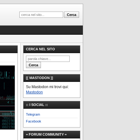
CERCA NEL SITO
[[ MASTODON ]]
Su Mastodon mi trovi qui:
Mastodon
:: I SOCIAL ::
Telegram
Facebook
= FORUM COMMUNITY =