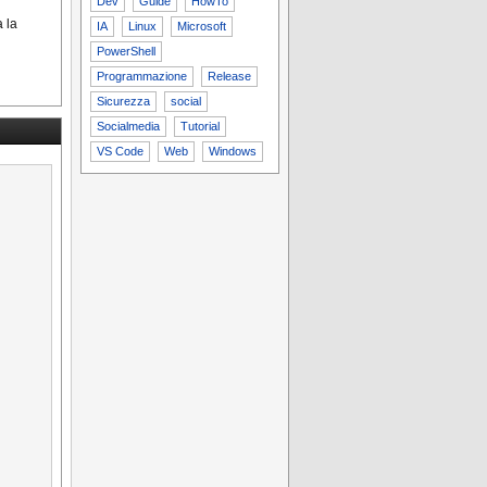
Dev
Guide
HowTo
a la
IA
Linux
Microsoft
PowerShell
Programmazione
Release
Sicurezza
social
Socialmedia
Tutorial
VS Code
Web
Windows