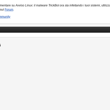
mmentare su
Avviso Linux: il malware TrickBot ora sta infettando i tuoi sistemi
, utilizz
 sul
Forum
.
mmunity
i