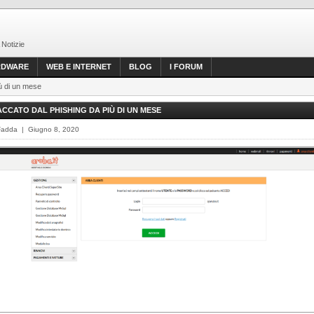
 Notizie
RDWARE
WEB E INTERNET
BLOG
I FORUM
iù di un mese
CCATO DAL PHISHING DA PIÙ DI UN MESE
Fadda | Giugno 8, 2020