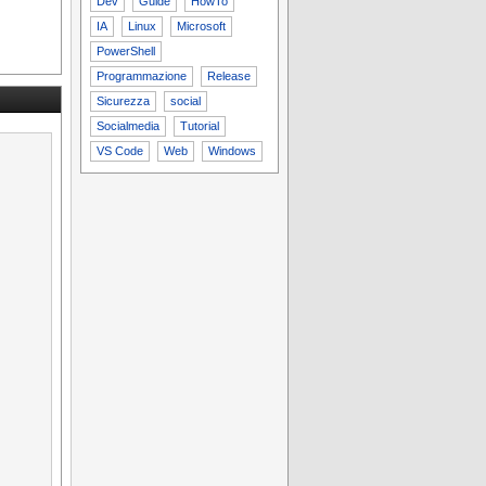
Dev
Guide
HowTo
IA
Linux
Microsoft
PowerShell
Programmazione
Release
Sicurezza
social
Socialmedia
Tutorial
VS Code
Web
Windows