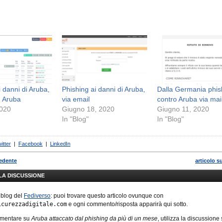
i danni di Aruba,
Phishing ai danni di Aruba,
Dalla Germania phis
u Aruba
via email
contro Aruba via mai
2020
Giugno 18, 2020
Giugno 11, 2020
In "Blog"
In "Blog"
itter
|
Facebook
|
LinkedIn
cedente
articolo s
LLA DISCUSSIONE
 blog del
Fediverso
: puoi trovare questo articolo ovunque con
icurezzadigitale.com
e ogni commento/risposta apparirà qui sotto.
mmentare su
Aruba attaccato dal phishing da più di un mese
, utilizza la discussione 