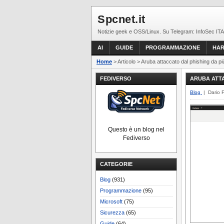
Spcnet.it
Notizie geek e OSS/Linux. Su Telegram: InfoSec ITA
AI
GUIDE
PROGRAMMAZIONE
HA
Home
> Articolo > Aruba attaccato dal phishing da p
FEDIVERSO
ARUBA ATTA
Blog
| Dario 
Questo è un blog nel
Fediverso
CATEGORIE
Blog
(931)
Programmazione
(95)
Microsoft
(75)
Sicurezza
(65)
Guide
(64)