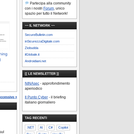
Partecipa alla community
con i nostri
Forum
, unico
spazio per tutto il Network!
~~ IL NETWORK ~~
SecureBulletin.com
inSicurezzaDigitale.com
Ziobudda
hing
ilGlobale.it
l
Androidiani.net
[[ LE NEWSLETTER ]]
NINAsec
- approfondimento
aperiodico
uccessivo »
Il Punto Cyber
- il briefing
italiano giornaliero
TAG RECENTI
.NET
AI
C#
Copilot
sul