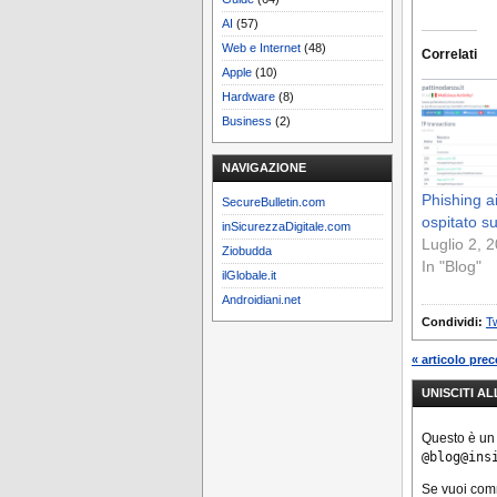
AI
(57)
Web e Internet
(48)
Correlati
Apple
(10)
Hardware
(8)
Business
(2)
NAVIGAZIONE
Phishing a
SecureBulletin.com
ospitato s
inSicurezzaDigitale.com
Luglio 2, 
Ziobudda
In "Blog"
ilGlobale.it
Androidiani.net
Condividi:
Tw
« articolo pre
UNISCITI A
Questo è un
@blog@ins
Se vuoi co