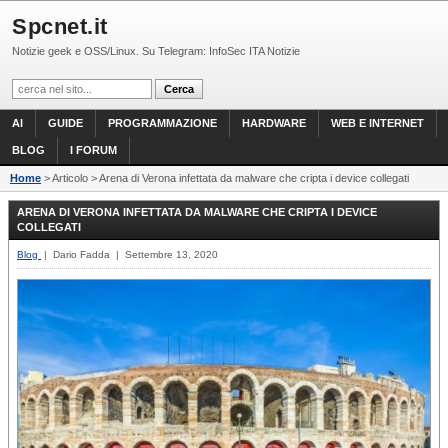
Spcnet.it
Notizie geek e OSS/Linux. Su Telegram: InfoSec ITA Notizie
AI
GUIDE
PROGRAMMAZIONE
HARDWARE
WEB E INTERNET
BLOG
I FORUM
Home
> Articolo > Arena di Verona infettata da malware che cripta i device collegati
ARENA DI VERONA INFETTATA DA MALWARE CHE CRIPTA I DEVICE
COLLEGATI
Blog
| Dario Fadda | Settembre 13, 2020