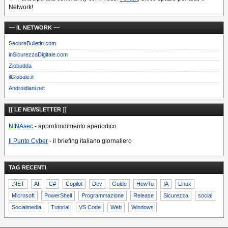
Network!
~~ IL NETWORK ~~
SecureBulletin.com
inSicurezzaDigitale.com
Ziobudda
ilGlobale.it
Androidiani.net
[[ LE NEWSLETTER ]]
NINAsec
- approfondimento aperiodico
Il Punto Cyber
- il briefing italiano giornaliero
TAG RECENTI
.NET
AI
C#
Copilot
Dev
Guide
HowTo
IA
Linux
Microsoft
PowerShell
Programmazione
Release
Sicurezza
social
Socialmedia
Tutorial
VS Code
Web
Windows