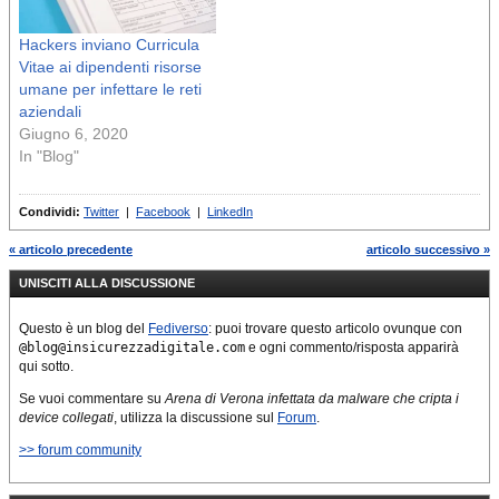
Hackers inviano Curricula
Vitae ai dipendenti risorse
umane per infettare le reti
aziendali
Giugno 6, 2020
In "Blog"
Condividi:
Twitter
|
Facebook
|
LinkedIn
« articolo precedente
articolo successivo »
UNISCITI ALLA DISCUSSIONE
Questo è un blog del
Fediverso
: puoi trovare questo articolo ovunque con
@blog@insicurezzadigitale.com
e ogni commento/risposta apparirà
qui sotto.
Se vuoi commentare su
Arena di Verona infettata da malware che cripta i
device collegati
, utilizza la discussione sul
Forum
.
>> forum community