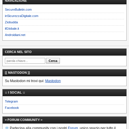
NAVIGAZIONE
SecureBulletin.com
inSicurezzaDigitale.com
Ziobudda
ilGlobale.it
Androidiani.net
CERCA NEL SITO
[[ MASTODON ]]
Su Mastodon mi trovi qui:
Mastodon
:: I SOCIAL ::
Telegram
Facebook
= FORUM COMMUNITY =
Partecipa alla community con i nostri
Forum
, unico spazio per tutto il