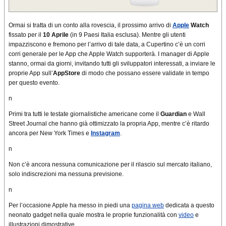
Ormai si tratta di un conto alla rovescia, il prossimo arrivo di
Apple
Watch
fissato per il
10 Aprile
(in 9 Paesi Italia esclusa). Mentre gli utenti
impazziscono e fremono per l’arrivo di tale data, a Cupertino c’è un corri
corri generale per le App che Apple Watch supporterà. I manager di Apple
stanno, ormai da giorni, invitando tutti gli sviluppatori interessati, a inviare le
proprie App sull’
AppStore
di modo che possano essere validate in tempo
per questo evento.
n
Primi tra tutti le testate giornalistiche americane come il
Guardian
e Wall
Street Journal che hanno già ottimizzato la propria App, mentre c’è ritardo
ancora per New York Times e
Instagram
.
n
Non c’è ancora nessuna comunicazione per il rilascio sul mercato italiano,
solo indiscrezioni ma nessuna previsione.
n
Per l’occasione Apple ha messo in piedi una
pagina web
dedicata a questo
neonato gadget nella quale mostra le proprie funzionalità con
video
e
illustrazioni dimostrative.