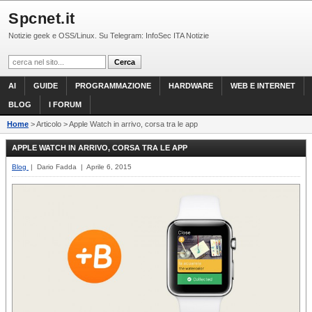
Spcnet.it
Notizie geek e OSS/Linux. Su Telegram: InfoSec ITA Notizie
AI
GUIDE
PROGRAMMAZIONE
HARDWARE
WEB E INTERNET
BLOG
I FORUM
Home
> Articolo > Apple Watch in arrivo, corsa tra le app
APPLE WATCH IN ARRIVO, CORSA TRA LE APP
Blog
| Dario Fadda | Aprile 6, 2015