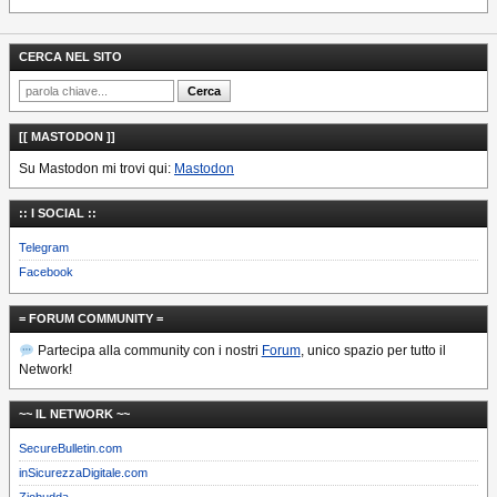
CERCA NEL SITO
[[ MASTODON ]]
Su Mastodon mi trovi qui:
Mastodon
:: I SOCIAL ::
Telegram
Facebook
= FORUM COMMUNITY =
Partecipa alla community con i nostri
Forum
, unico spazio per tutto il
Network!
~~ IL NETWORK ~~
SecureBulletin.com
inSicurezzaDigitale.com