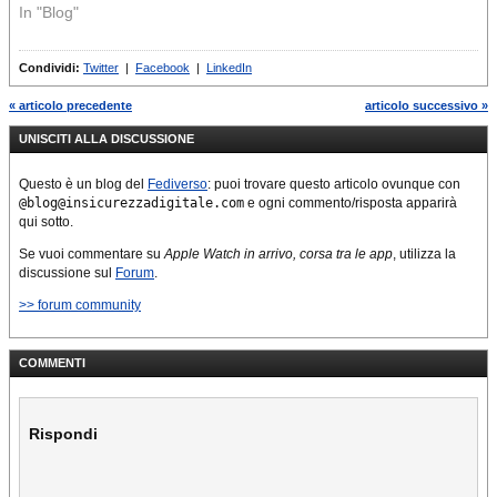
In "Blog"
Condividi:
Twitter
|
Facebook
|
LinkedIn
« articolo precedente
articolo successivo »
UNISCITI ALLA DISCUSSIONE
Questo è un blog del
Fediverso
: puoi trovare questo articolo ovunque con
@blog@insicurezzadigitale.com
e ogni commento/risposta apparirà
qui sotto.
Se vuoi commentare su
Apple Watch in arrivo, corsa tra le app
, utilizza la
discussione sul
Forum
.
>> forum community
COMMENTI
Rispondi