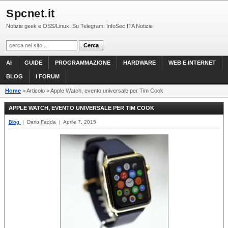
Spcnet.it
Notizie geek e OSS/Linux. Su Telegram: InfoSec ITA Notizie
AI
GUIDE
PROGRAMMAZIONE
HARDWARE
WEB E INTERNET
BLOG
I FORUM
Home
> Articolo > Apple Watch, evento universale per Tim Cook
APPLE WATCH, EVENTO UNIVERSALE PER TIM COOK
Blog
| Dario Fadda | Aprile 7, 2015