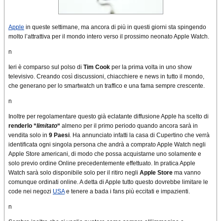
Apple
in queste settimane, ma ancora di più in questi giorni sta spingendo
molto l’attrattiva per il mondo intero verso il prossimo neonato Apple Watch.
n
Ieri è comparso sul polso di
Tim Cook
per la prima volta in uno show
televisivo. Creando così discussioni, chiacchiere e news in tutto il mondo,
che generano per lo smartwatch un traffico e una fama sempre crescente.
n
Inoltre per regolamentare questo già eclatante diffusione Apple ha scelto di
renderlo “
limitato
“
almeno per il primo periodo quando ancora sarà in
vendita solo in
9 Paesi
. Ha annunciato infatti la casa di Cupertino che verrà
identificata ogni singola persona che andrà a comprato Apple Watch negli
Apple Store americani, di modo che possa acquistarne uno solamente e
solo previo ordine Online precedentemente effettuato. In pratica Apple
Watch sarà solo disponibile solo per il ritiro negli
Apple Store
ma vanno
comunque ordinati online. A detta di Apple tutto questo dovrebbe limitare le
code nei negozi
USA
e tenere a bada i fans più eccitati e impazienti.
n