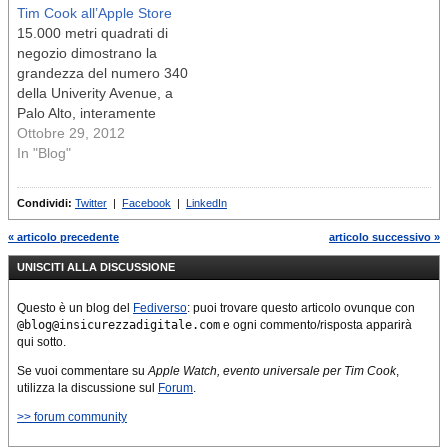
Tim Cook all’Apple Store
15.000 metri quadrati di
negozio dimostrano la
grandezza del numero 340
della Univerity Avenue, a
Palo Alto, interamente
ricorperto di
Ottobre 29, 2012
In "Blog"
Condividi:
Twitter
|
Facebook
|
LinkedIn
« articolo precedente
articolo successivo »
UNISCITI ALLA DISCUSSIONE
Questo è un blog del
Fediverso
: puoi trovare questo articolo ovunque con
@blog@insicurezzadigitale.com
e ogni commento/risposta apparirà
qui sotto.
Se vuoi commentare su
Apple Watch, evento universale per Tim Cook
,
utilizza la discussione sul
Forum
.
>> forum community