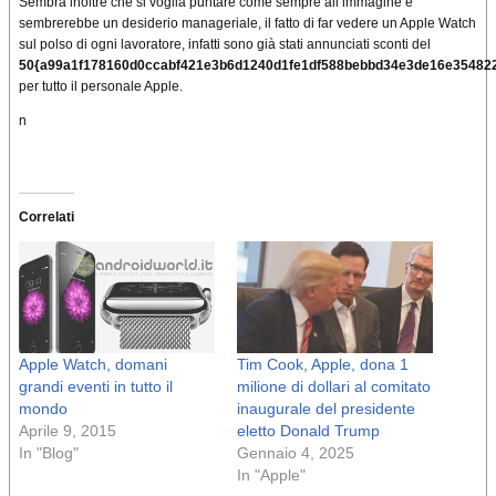
Sembra inoltre che si voglia puntare come sempre all’immagine e
sembrerebbe un desiderio manageriale, il fatto di far vedere un Apple Watch
sul polso di ogni lavoratore, infatti sono già stati annunciati sconti del
50{a99a1f178160d0ccabf421e3b6d1240d1fe1df588bebbd34e3de16e35482
per tutto il personale Apple.
n
Correlati
Apple Watch, domani
Tim Cook, Apple, dona 1
grandi eventi in tutto il
milione di dollari al comitato
mondo
inaugurale del presidente
Aprile 9, 2015
eletto Donald Trump
In "Blog"
Gennaio 4, 2025
In "Apple"