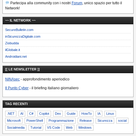
Partecipa alla community con i nostri
Forum
, unico spazio per tutto il
Network!
~~ IL NETWORK ~~
SecureBulletin.com
inSicurezzaDigitale.com
Ziobudda
ilGlobale.it
Androidiani.net
[[ LE NEWSLETTER ]]
NINAsec
- approfondimento aperiodico
Il Punto Cyber
- il briefing italiano giornaliero
TAG RECENTI
.NET
AI
C#
Copilot
Dev
Guide
HowTo
IA
Linux
Microsoft
PowerShell
Programmazione
Release
Sicurezza
social
Socialmedia
Tutorial
VS Code
Web
Windows