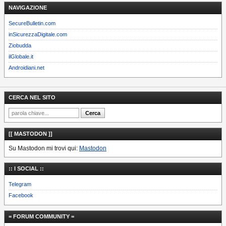
NAVIGAZIONE
SecureBulletin.com
inSicurezzaDigitale.com
Ziobudda
ilGlobale.it
Androidiani.net
CERCA NEL SITO
[[ MASTODON ]]
Su Mastodon mi trovi qui:
Mastodon
:: I SOCIAL ::
Telegram
Facebook
= FORUM COMMUNITY =