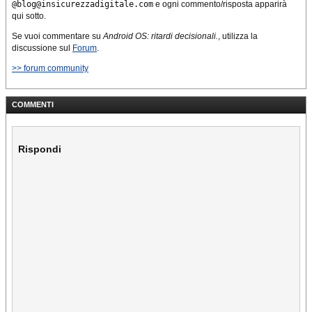
@blog@insicurezzadigitale.com
e ogni commento/risposta apparirà
qui sotto.
Se vuoi commentare su
Android OS: ritardi decisionali.
, utilizza la
discussione sul
Forum
.
>> forum community
COMMENTI
Rispondi