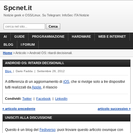
Spcnet.it
Notizie geek e OSS/Linux. Su Telegram: InfoSec ITA Notizie
AI
GUIDE
PROGRAMMAZIONE
HARDWARE
WEB E INTERNET
BLOG
I FORUM
Home
> Articolo > Android OS: ritardi decisionali.
ANDROID OS: RITARDI DECISIONALI.
Blog
| Dario Fadda | Settembre 26, 2012
A differenza di un aggiornamento di
iOS
, che si rivolge solo a tre dispositivi
tutti realizzati da
Apple
, il rilascio
Condividi:
Twitter
|
Facebook
|
LinkedIn
« articolo precedente
articolo successivo »
UNISCITI ALLA DISCUSSIONE
Questo è un blog del
Fediverso
: puoi trovare questo articolo ovunque con