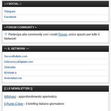
:: I SOCIAL ::
Telegram
Facebook
= FORUM COMMUNITY =
Partecipa alla community con i nostri
Forum
, unico spazio per tutto il
Network!
~~ IL NETWORK ~~
SecureBulletin.com
inSicurezzaDigitale.com
Ziobudda
ilGlobale.it
Androidiani.net
[[ LE NEWSLETTER ]]
NINAsec
- approfondimento aperiodico
Il Punto Cyber
- il briefing italiano giornaliero