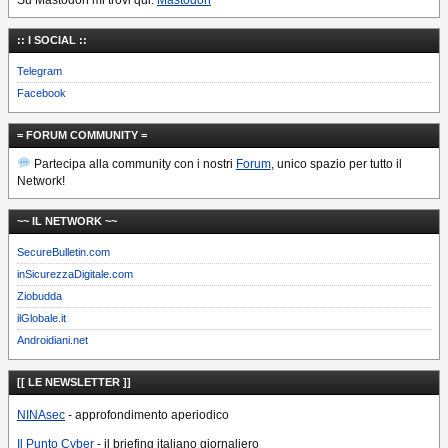
:: I SOCIAL ::
Telegram
Facebook
= FORUM COMMUNITY =
Partecipa alla community con i nostri
Forum
, unico spazio per tutto il
Network!
~~ IL NETWORK ~~
SecureBulletin.com
inSicurezzaDigitale.com
Ziobudda
ilGlobale.it
Androidiani.net
[[ LE NEWSLETTER ]]
NINAsec
- approfondimento aperiodico
Il Punto Cyber
- il briefing italiano giornaliero