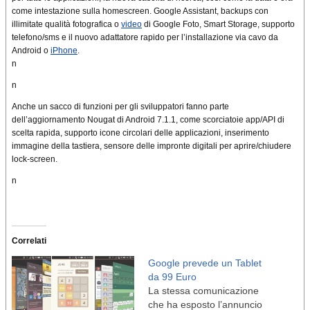
come intestazione sulla homescreen
. Google Assistant, backups con
illimitate qualità fotografica o
video
di Google Foto, Smart Storage, supporto
telefono/sms e il nuovo adattatore rapido per l’installazione via cavo da
Android o
iPhone
.
n
n
Anche un sacco di funzioni per gli sviluppatori fanno parte
dell’aggiornamento Nougat di
Android
7.1.1, come scorciatoie app/API di
scelta rapida,
supporto
icone circolari delle applicazioni
,
inserimento
immagine
della tastiera, sensore
delle impronte digitali
per aprire/chiudere
lock-screen
.
n
Correlati
Google prevede un Tablet
da 99 Euro
La stessa comunicazione
che ha esposto l’annuncio