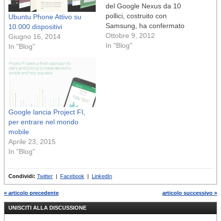
del Google Nexus da 10
pollici, costruito con
Ubuntu Phone Attivo su
Samsung, ha confermato
10.000 dispositivi
che dicembre
Ottobre 9, 2012
Giugno 16, 2014
In "Blog"
In "Blog"
Google lancia Project FI,
per entrare nel mondo
mobile
Aprile 23, 2015
In "Blog"
Condividi:
Twitter
|
Facebook
|
LinkedIn
« articolo precedente
articolo successivo »
UNISCITI ALLA DISCUSSIONE