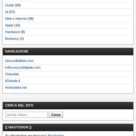
Guide
(65)
AI
(57)
Web e Internet
(48)
Apple
(10)
Hardware
(8)
Business
(2)
NAVIGAZIONE
SecureBulletin.com
inSicurezzaDigitale.com
Ziobudda
ilGlobale.it
Androidiani.net
CERCA NEL SITO
[[ MASTODON ]]
Su Mastodon mi trovi qui:
Mastodon