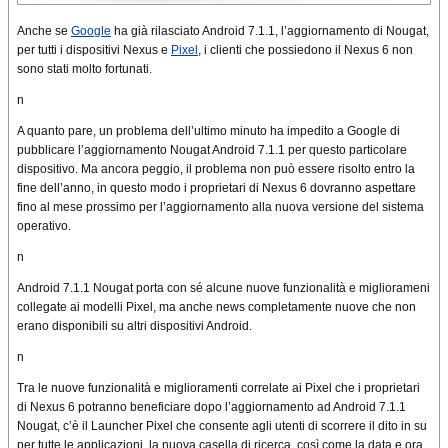
Anche se
Google
ha già rilasciato Android 7.1.1, l’aggiornamento di Nougat,
per tutti i
dispositivi Nexus
e
Pixel
, i clienti che possiedono il Nexus 6 non
sono stati molto
fortunati.
n
A quanto pare
, un problema dell’ultimo minuto ha impedito a Google di
pubblicare
l’aggiornamento
Nougat Android 7.1.1 per questo particolare
dispositivo. Ma ancora peggio,
il problema non
può essere risolto entro la
fine dell’anno, in questo modo i proprietari di Nexus 6
dovranno aspettare
fino al mese prossimo
per l’aggiornamento alla nuova
versione del sistema
operativo
.
n
Android 7.1.1 Nougat porta con sé alcune nuove funzionalità e migliorameni
collegate ai modelli Pixel, ma anche news completamente nuove che non
erano disponibili
su altri dispositivi
Android
.
n
Tra le nuove funzionalità e miglioramenti correlate ai Pixel che i proprietari
di Nexus 6 potranno beneficiare dopo l’aggiornamento ad Android 7.1.1
Nougat, c’è il Launcher Pixel che consente agli utenti di scorrere il dito in su
per tutte le applicazioni, la
nuova casella di ricerca
, così come la data e ora