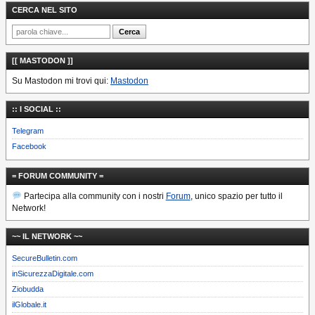
CERCA NEL SITO
[[ MASTODON ]]
Su Mastodon mi trovi qui:
Mastodon
:: I SOCIAL ::
Telegram
Facebook
= FORUM COMMUNITY =
Partecipa alla community con i nostri
Forum
, unico spazio per tutto il
Network!
~~ IL NETWORK ~~
SecureBulletin.com
inSicurezzaDigitale.com
Ziobudda
ilGlobale.it