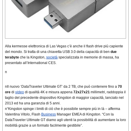
​Alla kermesse elettronica di Las Vegas c’è anche il flash drive più capiente
del mondo. Si tratta di una chiavetta USB 3.0 della capacità di ben
due
terabyte
che la Kingston,
società
specializzata in memorie di massa, ha
presentato all’International CES.
n
nIl nuovo ‘DataTraveler Ultimate GT’ da 2 TB, che può contenere fino a
70
ore
di
video
di qualità 4K e misura appena
72x27x21
millimetri, raddoppia il
taglio del precedente dispositivo Kingston di maggior capacità, lanciato nel
2013 ed ha una garanzia di 5 anni.
n“Kingston spinge i limiti di ciò che è possibile sempre più in là – afferma
Valentina Vitolo, Flash
Business
Manager EMEA di Kingston. “Con la
DataTraveler Ultimate GT diamo agli utenti la possibilità di aumentare la loro
mobilità grazie a un formato facilmente gestibile”.