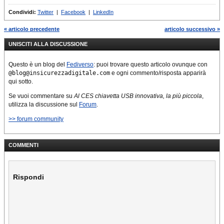
grande rassegna
Condividi:
Twitter
|
Facebook
|
LinkedIn
sull’elettronica al mondo
che si tiene a Las Vegas
« articolo precedente
articolo successivo »
fino all’8 gennaio.…
UNISCITI ALLA DISCUSSIONE
Questo è un blog del
Fediverso
: puoi trovare questo articolo ovunque con
@blog@insicurezzadigitale.com
e ogni commento/risposta apparirà
qui sotto.
Se vuoi commentare su
Al CES chiavetta USB innovativa, la più piccola
,
utilizza la discussione sul
Forum
.
>> forum community
COMMENTI
Rispondi