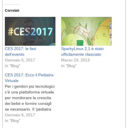
Correlati
CES 2017: le fasi
SparkyLinux 2,1 è stato
dell’evento
ufficilamente rilasciato
Gennaio 5, 2017
Marzo 19, 2013
In "Blog"
In "Blog"
CES 2017: Ecco il Pediatra
Virtuale
​Per i genitori più tecnologici
c’è una piattaforma virtuale
per monitorare la crescita
dei bebè e fornire consigli
se necessario. Il ‘pediatra
virtuale‘ è una delle novità
Gennaio 6, 2017
in campo di salute
In "Blog"
presentate al Ces, la più