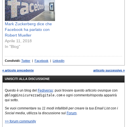
Mark Zuckerberg dice che
Facebook ha parlato con
Robert Mueller
Aprile 11, 2018
In "Blog"
Condividi:
Twitter
|
Facebook
|
LinkedIn
« articolo precedente
articolo successivo »
UNISCITI ALLA DISCUSSIONE
Questo è un blog del
Fediverso
: puoi trovare questo articolo ovunque con
@blog@insicurezzadigitale.com
e ogni commento/risposta apparirà
qui sotto.
Se vuoi commentare su
11 modi infallibili per creare la tua Email List con i
Social media
, utilizza la discussione sul
Forum
.
>> forum community