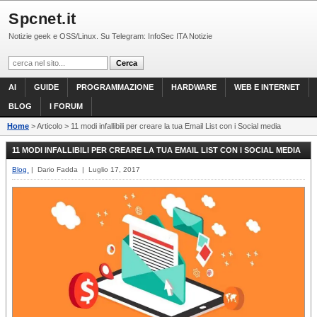
Spcnet.it
Notizie geek e OSS/Linux. Su Telegram: InfoSec ITA Notizie
AI
GUIDE
PROGRAMMAZIONE
HARDWARE
WEB E INTERNET
BLOG
I FORUM
Home
> Articolo > 11 modi infallibili per creare la tua Email List con i Social media
11 MODI INFALLIBILI PER CREARE LA TUA EMAIL LIST CON I SOCIAL MEDIA
Blog
| Dario Fadda | Luglio 17, 2017