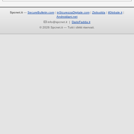
Spcnet.it
—
SecureBulletin.com
inSicurezzaDigitale.com
Ziobudda
ilGlobale.it
Androidiani.net
info@spcnet.it |
DarioFadda.it
© 2026 Spcnet.it — Tutti i diritti riservati.