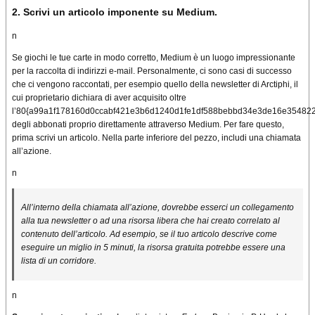
2. Scrivi un articolo imponente su Medium.
n
Se giochi le tue carte in modo corretto, Medium è un luogo impressionante
per la raccolta di indirizzi e-mail.
Personalmente, ci sono casi di successo
che ci vengono raccontati, per esempio quello della newsletter di Arctiphi, il
cui proprietario dichiara di aver acquisito oltre
l’80{a99a1f178160d0ccabf421e3b6d1240d1fe1df588bebbd34e3de16e354822
degli abbonati proprio direttamente attraverso Medium.
Per fare questo,
prima scrivi un articolo.
Nella parte inferiore del pezzo, includi una chiamata
all’azione.
n
All’interno della chiamata all’azione, dovrebbe esserci un collegamento
alla tua newsletter o ad una risorsa libera che hai creato correlato al
contenuto dell’articolo.
Ad esempio, se il tuo articolo descrive come
eseguire un miglio in 5 minuti, la risorsa gratuita potrebbe essere una
lista di un corridore.
n