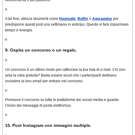
velocemente il tuo pubblico.
n
A tal fine, utilizza strumenti come
Hootsuite
,
Buffer
o
Agorapulse
per
predisporre questi post una settimana in anticipo.
Questo vi farà risparmiare
tempo e energia.
n
9. Ospita un concorso o un regalo.
n
Un concorso è un ottimo modo per rafforzare la tua lista di e-mail.
Chi non
ama la roba gratuita?
Basta essere sicuri che i partecipanti debbano
includere la loro email per entrare nel concorso.
n
Promuovi il concorso su tutte le piattaforme dei social media e guarda
l’inizio dei messaggi di posta elettronica.
n
10. Post Instagram con immagini multiple.