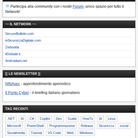
Partecipa alla community con i nostri
Forum
, unico spazio per tutto il
Network!
~~ IL NETWORK ~~
SecureBulletin.com
inSicurezzaDigitale.com
Ziobudda
ilGlobale.it
Androidiani.net
[[ LE NEWSLETTER ]]
NINAsec
- approfondimento aperiodico
Il Punto Cyber
- il briefing italiano giornaliero
TAG RECENTI
.NET
AI
C#
Copilot
Dev
Guide
HowTo
IA
Linux
Microsoft
PowerShell
Programmazione
Release
Sicurezza
social
Socialmedia
Tutorial
VS Code
Web
Windows