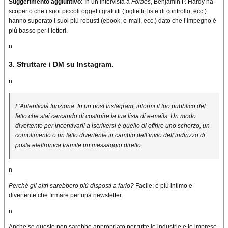
Suggerimento aggiuntivo:
In un’intervista a
Forbes
, Benjamin P. Hardy ha
scoperto che i suoi piccoli oggetti gratuiti (foglietti, liste di controllo, ecc.)
hanno superato i suoi più robusti (ebook, e-mail, ecc.) dato che l’impegno è
più basso per i lettori.
n
3. Sfruttare i DM su Instagram.
n
L’Autenticità funziona.
In un post Instagram, informi il tuo pubblico del
fatto che stai cercando di costruire la tua lista di e-mails.
Un modo
divertente per incentivarli a iscriversi è quello di offrire uno scherzo, un
complimento o un fatto divertente in cambio dell’invio dell’indirizzo di
posta elettronica tramite un messaggio diretto.
n
Perché gli altri sarebbero più disposti a farlo?
Facile: è più intimo e
divertente che firmare per una newsletter.
n
Anche se questo non sarebbe appropriato per tutte le industrie e le imprese,