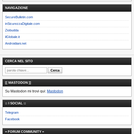
NAVIGAZIONE
SecureBulletin.com
inSicurezzaDigitale.com
Ziobudda
ilGlobale.it
Androidiani.net
CERCA NEL SITO
[[ MASTODON ]]
Su Mastodon mi trovi qui:
Mastodon
:: I SOCIAL ::
Telegram
Facebook
= FORUM COMMUNITY =