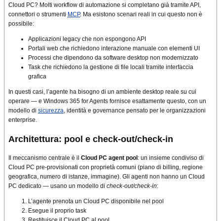
Cloud PC? Molti workflow di automazione si completano già tramite API,
connettori o strumenti
MCP
. Ma esistono scenari reali in cui questo non è
possibile:
Applicazioni legacy che non espongono API
Portali web che richiedono interazione manuale con elementi UI
Processi che dipendono da software desktop non modernizzato
Task che richiedono la gestione di file locali tramite interfaccia
grafica
In questi casi, l’agente ha bisogno di un ambiente desktop reale su cui
operare — e Windows 365 for Agents fornisce esattamente questo, con un
modello di
sicurezza
, identità e governance pensato per le organizzazioni
enterprise.
Architettura: pool e check-out/check-in
Il meccanismo centrale è il
Cloud PC agent pool
: un insieme condiviso di
Cloud PC pre-provisionati con proprietà comuni (piano di billing, regione
geografica, numero di istanze, immagine). Gli agenti non hanno un Cloud
PC dedicato — usano un modello di
check-out/check-in
:
L’agente prenota un Cloud PC disponibile nel pool
Esegue il proprio task
Restituisce il Cloud PC al pool