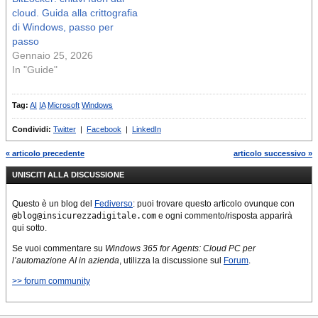
cloud. Guida alla crittografia
di Windows, passo per
passo
Gennaio 25, 2026
In "Guide"
Tag:
AI
IA
Microsoft
Windows
Condividi:
Twitter
|
Facebook
|
LinkedIn
« articolo precedente
articolo successivo »
UNISCITI ALLA DISCUSSIONE
Questo è un blog del
Fediverso
: puoi trovare questo articolo ovunque con
@blog@insicurezzadigitale.com
e ogni commento/risposta apparirà
qui sotto.
Se vuoi commentare su
Windows 365 for Agents: Cloud PC per
l’automazione AI in azienda
, utilizza la discussione sul
Forum
.
>> forum community