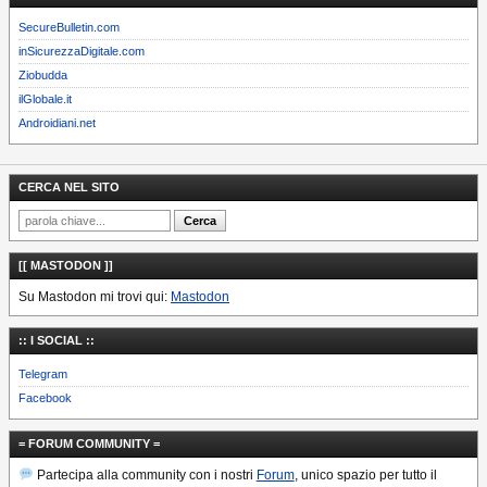
SecureBulletin.com
inSicurezzaDigitale.com
Ziobudda
ilGlobale.it
Androidiani.net
CERCA NEL SITO
[[ MASTODON ]]
Su Mastodon mi trovi qui:
Mastodon
:: I SOCIAL ::
Telegram
Facebook
= FORUM COMMUNITY =
Partecipa alla community con i nostri
Forum
, unico spazio per tutto il