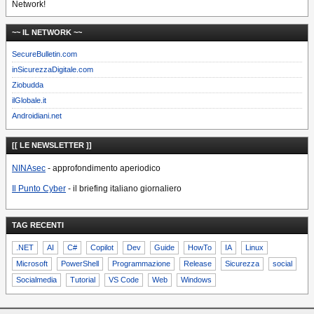
Network!
~~ IL NETWORK ~~
SecureBulletin.com
inSicurezzaDigitale.com
Ziobudda
ilGlobale.it
Androidiani.net
[[ LE NEWSLETTER ]]
NINAsec
- approfondimento aperiodico
Il Punto Cyber
- il briefing italiano giornaliero
TAG RECENTI
.NET
AI
C#
Copilot
Dev
Guide
HowTo
IA
Linux
Microsoft
PowerShell
Programmazione
Release
Sicurezza
social
Socialmedia
Tutorial
VS Code
Web
Windows