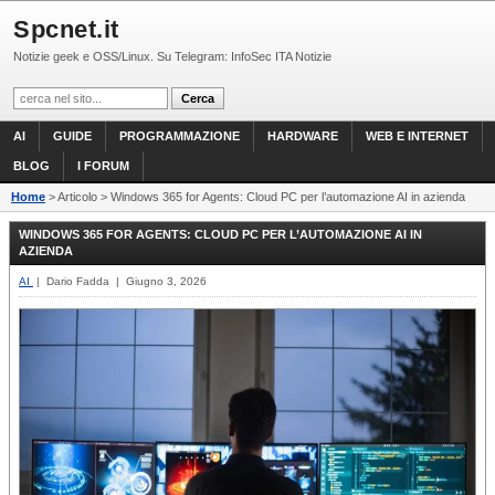
Spcnet.it
Notizie geek e OSS/Linux. Su Telegram: InfoSec ITA Notizie
AI
GUIDE
PROGRAMMAZIONE
HARDWARE
WEB E INTERNET
BLOG
I FORUM
Home
> Articolo > Windows 365 for Agents: Cloud PC per l’automazione AI in azienda
WINDOWS 365 FOR AGENTS: CLOUD PC PER L’AUTOMAZIONE AI IN
AZIENDA
AI
| Dario Fadda | Giugno 3, 2026