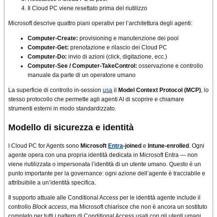
Il Cloud PC viene resettato prima del riutilizzo
Microsoft descrive quattro piani operativi per l’architettura degli agenti:
Computer-Create:
provisioning e manutenzione dei pool
Computer-Get:
prenotazione e rilascio dei Cloud PC
Computer-Do:
invio di azioni (click, digitazione, ecc.)
Computer-See / Computer-TakeControl:
osservazione e controllo
manuale da parte di un operatore umano
La superficie di controllo in-session
usa
il
Model Context Protocol (MCP)
, lo
stesso protocollo che permette agli agenti AI di scoprire e chiamare
strumenti esterni in modo standardizzato.
Modello di sicurezza e identità
I Cloud PC for Agents sono
Microsoft
Entra
-joined
e
Intune-enrolled
. Ogni
agente opera con una propria identità dedicata in Microsoft Entra — non
viene riutilizzata o impersonata l’identità di un utente umano. Questo è un
punto importante per la governance: ogni azione dell’agente è tracciabile e
attribuibile a un’identità specifica.
Il supporto attuale alle Conditional Access per le identità agente include il
controllo
Block access
, ma Microsoft chiarisce che non è ancora un sostituto
completo per tutti i pattern di Conditional Access usati con gli utenti umani.