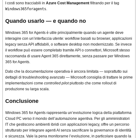
I costi sono tracciabili in
Azure Cost Management
filtrando per il tag
Windows365foragents
.
Quando usarlo — e quando no
Windows 365 for Agents è utile principalmente quando un agente deve
interagire con un’interfaccia utente: workflow basati su browser, applicazioni
legacy senza API affidabili, o software desktop non modernizzato. Se invece
il workflow può essere completato tramite API o connettori, Microsoft stesso
raccomanda di usare Agent 365 direttamente, senza passare per Windows
365 for Agents.
Dato che la documentazione operativa è ancora limitata — soprattutto sui
dettagli di troubleshooting avanzato — Microsoft consiglia di trattare le prime
implementazioni come
controlled pilot
piuttosto che come rollout di
produzione su larga scala.
Conclusione
Windows 365 for Agents rappresenta un’evoluzione logica della piattaforma
Cloud PC verso il mondo dell’automazione agentiva. Per gli amministratori
IT che gestiscono ambienti ibridi con applicazioni legacy, offre un percorso
strutturato per integrare agenti AI senza sacrificare la governance di identità
e sicurezza. Vale la pena monitorarne l’evoluzione, in particolare quando la