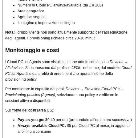
Numero di Cloud PC always-available (da 1 a 200)
Area geografica
Agenti assegnati
Immagine e impostazioni di lingua
Nota:
i gruppi utente non sono attualmente supportati per l’assegnazione
degli agenti. Il provisioning richiede circa 20-30 minuti.
Monitoraggio e costi
I Cloud PC for Agents sono visibili in Intune admin center sotto
Devices →
All devices
. Si riconoscono dal prefisso
CPCA-
nel nome, dal modello
Cloud
PC for Agents
e dal profilo di enrollment che riporta il nome della
provisioning policy.
Per monitorare la capacità del pool:
Devices → Provision Cloud PCs →
Provisioning policies (Agents)
, selezionare una policy e verificare le
sessioni attive e disponibili.
Sul fronte dei costi (area US):
Pay-as-you-go:
$0,40 per ora (arrotondato all’ora intera successiva)
Always-available Cloud PC:
$5 per Cloud PC al mese, in aggiunta
al billing a consumo