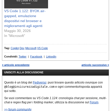
VS Code 1.122: BYOK air-
gapped, emulazione
dispositivi nel browser e
miglioramenti agli agenti
Maggio 30, 2026
In "Microsoft"
Tag:
Copilot
Dev
Microsoft
VS Code
Condividi:
Twitter
|
Facebook
|
LinkedIn
« articolo precedente
articolo successivo »
UNISCITI ALLA DISCUSSIONE
Questo è un blog del
Fediverso
: puoi trovare questo articolo ovunque con
@blog@insicurezzadigitale.com
e ogni commento/risposta apparirà
qui sotto.
Se vuoi commentare su
VS Code 1.124: cronologia chat per sessione, multi-
chat e regex flag per i folding marker
, utilizza la discussione sul
Forum
.
>> forum community