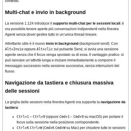
contesto.
Multi-chat e invio in background
La versione 1.124 introduce il
supporto multi-chat per le sessioni locali
: è
ora possibile tenere aperte più conversazioni indipendenti nella finestra
Agenti senza dover gestire tutto in un’unica thread lineare.
Altrettanto utile è il nuovo
invio in background
(
background send
). Con
Alt+Invio
oppure
Alt+clic
sul pulsante Send, si avvia una sessione
agente senza che il focus venga spostato su di essa. Il vantaggio pratico: si
può lanciare un’attività lunga e iniziare immediatamente a comporre il
messaggio successivo nella sessione successiva, senza interruzioni del
flusso.
Navigazione da tastiera e chiusura massiva
delle sessioni
La griglia delle sessioni nella finestra Agenti ora supporta la
navigazione da
tastiera
:
Ctrl+1
–
Ctrl+9
(oppure
Cmd+1
–
Cmd+9
su macOS) per portare il
focus sulla sessione nella posizione corrispondente.
Ctrl+K
Ctrl+W
(
Cmd+K
Cmd+W
su Mac) per chiudere tutte le sessioni