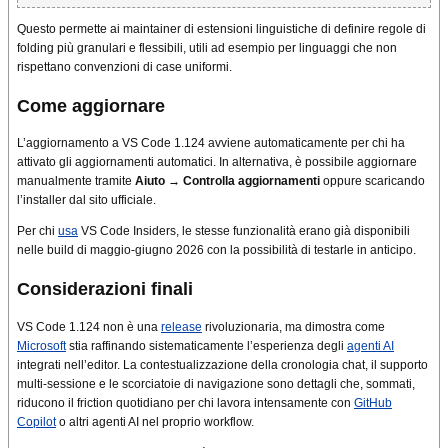
Questo permette ai maintainer di estensioni linguistiche di definire regole di
folding più granulari e flessibili, utili ad esempio per linguaggi che non
rispettano convenzioni di case uniformi.
Come aggiornare
L’aggiornamento a VS Code 1.124 avviene automaticamente per chi ha
attivato gli aggiornamenti automatici. In alternativa, è possibile aggiornare
manualmente tramite
Aiuto → Controlla aggiornamenti
oppure scaricando
l’installer dal sito ufficiale.
Per chi
usa
VS Code Insiders, le stesse funzionalità erano già disponibili
nelle build di maggio-giugno 2026 con la possibilità di testarle in anticipo.
Considerazioni finali
VS Code 1.124 non è una
release
rivoluzionaria, ma dimostra come
Microsoft
stia raffinando sistematicamente l’esperienza degli
agenti AI
integrati nell’editor. La contestualizzazione della cronologia chat, il supporto
multi-sessione e le scorciatoie di navigazione sono dettagli che, sommati,
riducono il friction quotidiano per chi lavora intensamente con
GitHub
Copilot
o altri agenti AI nel proprio workflow.