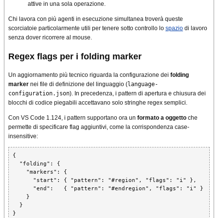
attive in una sola operazione.
Chi lavora con più agenti in esecuzione simultanea troverà queste
scorciatoie particolarmente utili per tenere sotto controllo lo
spazio
di lavoro
senza dover ricorrere al mouse.
Regex flags per i folding marker
Un aggiornamento più tecnico riguarda la configurazione dei
folding
marker
nei file di definizione del linguaggio (
language-
configuration.json
). In precedenza, i pattern di apertura e chiusura dei
blocchi di codice piegabili accettavano solo stringhe regex semplici.
Con VS Code 1.124, i pattern supportano ora un
formato a oggetto
che
permette di specificare flag aggiuntivi, come la corrispondenza case-
insensitive:
{

  "folding": {

    "markers": {

      "start": { "pattern": "#region", "flags": "i" },

      "end":   { "pattern": "#endregion", "flags": "i" }

    }

  }

}