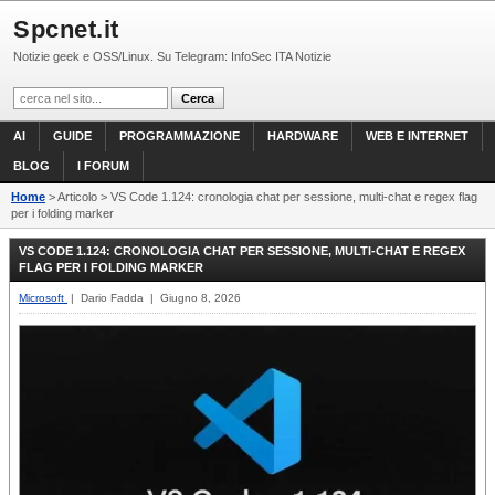
Spcnet.it
Notizie geek e OSS/Linux. Su Telegram: InfoSec ITA Notizie
AI
GUIDE
PROGRAMMAZIONE
HARDWARE
WEB E INTERNET
BLOG
I FORUM
Home
> Articolo > VS Code 1.124: cronologia chat per sessione, multi-chat e regex flag
per i folding marker
VS CODE 1.124: CRONOLOGIA CHAT PER SESSIONE, MULTI-CHAT E REGEX
FLAG PER I FOLDING MARKER
Microsoft
| Dario Fadda | Giugno 8, 2026