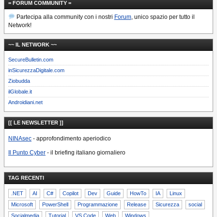
= FORUM COMMUNITY =
Partecipa alla community con i nostri
Forum
, unico spazio per tutto il
Network!
~~ IL NETWORK ~~
SecureBulletin.com
inSicurezzaDigitale.com
Ziobudda
ilGlobale.it
Androidiani.net
[[ LE NEWSLETTER ]]
NINAsec
- approfondimento aperiodico
Il Punto Cyber
- il briefing italiano giornaliero
TAG RECENTI
.NET
AI
C#
Copilot
Dev
Guide
HowTo
IA
Linux
Microsoft
PowerShell
Programmazione
Release
Sicurezza
social
Socialmedia
Tutorial
VS Code
Web
Windows