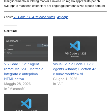
Il miglioramento ai folding marker è invece un regalo apprezzato per chi
sviluppa o mantiene estensioni per linguaggi personalizzati o poco comuni.
Fonte:
VS Code 1.124 Release Notes
·
4sysops
Correlati
VS Code 1.121: agent
Visual Studio Code 1.123:
remoti via SSH, Mermaid
Agents window, Electron 42
integrato e anteprima
e nuovi workflow AI
HTML nativa
Giugno 1, 2026
Maggio 28, 2026
In "AI"
In "Microsoft"