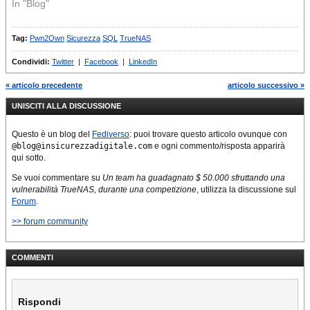
In "Blog"
Tag:
Pwn2Own
Sicurezza
SQL
TrueNAS
Condividi:
Twitter
|
Facebook
|
LinkedIn
« articolo precedente
articolo successivo »
UNISCITI ALLA DISCUSSIONE
Questo è un blog del
Fediverso
: puoi trovare questo articolo ovunque con
@blog@insicurezzadigitale.com
e ogni commento/risposta apparirà
qui sotto.
Se vuoi commentare su
Un team ha guadagnato $ 50.000 sfruttando una
vulnerabilità TrueNAS, durante una competizione
, utilizza la discussione sul
Forum
.
>> forum community
COMMENTI
Rispondi