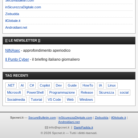
SecureBulletin.com
inSicurezzaDigitale.com
Ziobudda
ilGlobale.it
Androidiani.net
[[ LE NEWSLETTER ]]
NINAsec
- approfondimento aperiodico
Il Punto Cyber
- il briefing italiano giornaliero
TAG RECENTI
.NET
AI
C#
Copilot
Dev
Guide
HowTo
IA
Linux
Microsoft
PowerShell
Programmazione
Release
Sicurezza
social
Socialmedia
Tutorial
VS Code
Web
Windows
Spcnet.it
—
SecureBulletin.com
inSicurezzaDigitale.com
Ziobudda
ilGlobale.it
Androidiani.net
info@spcnet.it |
DarioFadda.it
© 2026 Spcnet.it — Tutti i diritti riservati.