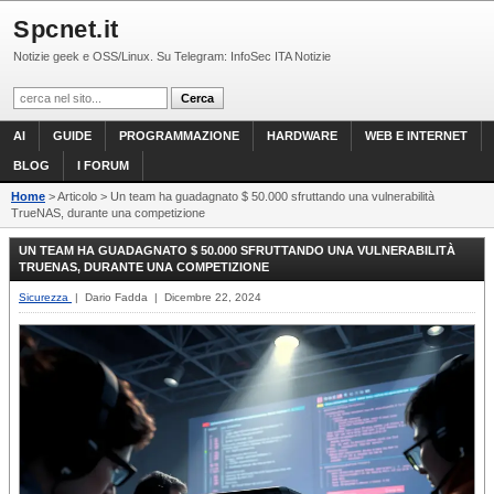
Spcnet.it
Notizie geek e OSS/Linux. Su Telegram: InfoSec ITA Notizie
AI
GUIDE
PROGRAMMAZIONE
HARDWARE
WEB E INTERNET
BLOG
I FORUM
Home
> Articolo > Un team ha guadagnato $ 50.000 sfruttando una vulnerabilità
TrueNAS, durante una competizione
UN TEAM HA GUADAGNATO $ 50.000 SFRUTTANDO UNA VULNERABILITÀ
TRUENAS, DURANTE UNA COMPETIZIONE
Sicurezza
| Dario Fadda | Dicembre 22, 2024