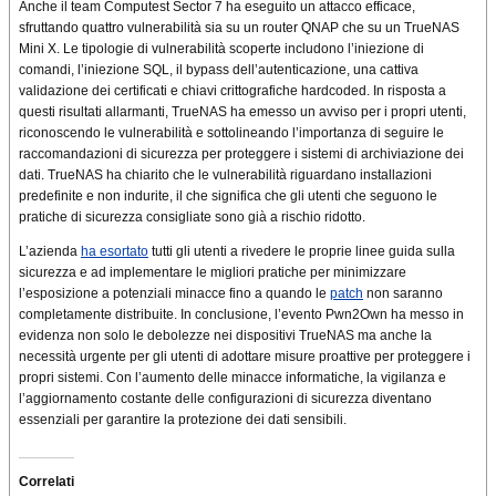
Anche il team Computest Sector 7 ha eseguito un attacco efficace,
sfruttando quattro vulnerabilità sia su un router QNAP che su un TrueNAS
Mini X. Le tipologie di vulnerabilità scoperte includono l’iniezione di
comandi, l’iniezione SQL, il bypass dell’autenticazione, una cattiva
validazione dei certificati e chiavi crittografiche hardcoded. In risposta a
questi risultati allarmanti, TrueNAS ha emesso un avviso per i propri utenti,
riconoscendo le vulnerabilità e sottolineando l’importanza di seguire le
raccomandazioni di sicurezza per proteggere i sistemi di archiviazione dei
dati. TrueNAS ha chiarito che le vulnerabilità riguardano installazioni
predefinite e non indurite, il che significa che gli utenti che seguono le
pratiche di sicurezza consigliate sono già a rischio ridotto.
L’azienda
ha esortato
tutti gli utenti a rivedere le proprie linee guida sulla
sicurezza e ad implementare le migliori pratiche per minimizzare
l’esposizione a potenziali minacce fino a quando le
patch
non saranno
completamente distribuite. In conclusione, l’evento Pwn2Own ha messo in
evidenza non solo le debolezze nei dispositivi TrueNAS ma anche la
necessità urgente per gli utenti di adottare misure proattive per proteggere i
propri sistemi. Con l’aumento delle minacce informatiche, la vigilanza e
l’aggiornamento costante delle configurazioni di sicurezza diventano
essenziali per garantire la protezione dei dati sensibili.
Correlati