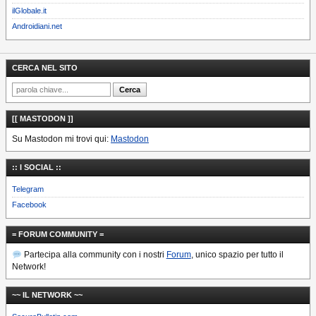
ilGlobale.it
Androidiani.net
CERCA NEL SITO
[[ MASTODON ]]
Su Mastodon mi trovi qui:
Mastodon
:: I SOCIAL ::
Telegram
Facebook
= FORUM COMMUNITY =
Partecipa alla community con i nostri
Forum
, unico spazio per tutto il
Network!
~~ IL NETWORK ~~