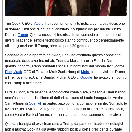
Tim Cook, CEO di
Apple
, ha recentemente fatto notizia per la sua decisione
di donare 1 milione di dollari al comitato inaugurale del presidente eletto
Donald
Trump
. Questa mossa si inserisce in un contesto più ampio in cui
diversi leader del settore tecnologico stanno contribuendo generosamente
all’inaugurazione di Trump, prevista per il 20 gennaio.
Secondo quanto riportato da Axios, Cook ha effettuato questa donazione
personale dopo aver incontrato Trump a Mar-a-Lago in Florida. Durante
questo incontro, erano presenti anche altri nomi noti del mondo tech, come
Elon
Musk
, CEO di Tesla, e Mark Zuckerberg di
Meta
, che ha visitato Trump
a fine novembre. Anche Sundar Pichai, CEO di
Google
, ha avuto un incontro
con Trump a dicembre.
Oltre a Cook, altre aziende tecnologiche come Meta, Amazon e Uber hanno
anch’esse donato 1 milione di dollari ciascuna al fondo inaugurale. Anche
Sam Altman di
OpenAI
ha partecipato con una donazione simile. Non solo le
aziende della Silicon Valley, ma anche nomi noti al di fuori del settore tech,
come Ford e Bank of America, hanno contribuito con somme significative.
Questa strategia di avvicinamento a Trump da parte dei leader tecnologici
non è nuova; Cook ha già avuto rapporti positivi con il presidente durante il