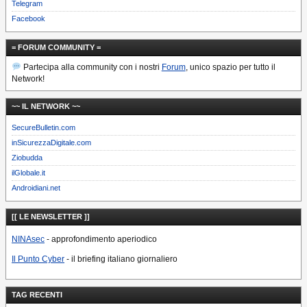
Telegram
Facebook
= FORUM COMMUNITY =
Partecipa alla community con i nostri
Forum
, unico spazio per tutto il
Network!
~~ IL NETWORK ~~
SecureBulletin.com
inSicurezzaDigitale.com
Ziobudda
ilGlobale.it
Androidiani.net
[[ LE NEWSLETTER ]]
NINAsec
- approfondimento aperiodico
Il Punto Cyber
- il briefing italiano giornaliero
TAG RECENTI