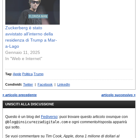
Zuckerberg è stato
avvistato all’interno della
residenza di Trump a Mar-
a-Lago
Gennaio 11, 2025
In "Web e Internet"
Tag:
Apple
Politica
Trump
Condividi:
Twitter
|
Facebook
|
LinkedIn
« articolo precedente
articolo successivo »
UNISCITI ALLA DISCUSSIONE
Questo è un blog del
Fediverso
: puoi trovare questo articolo ovunque con
@blog@insicurezzadigitale.com
e ogni commento/risposta apparirà
qui sotto.
Se vuoi commentare su
Tim Cook, Apple, dona 1 milione di dollari al