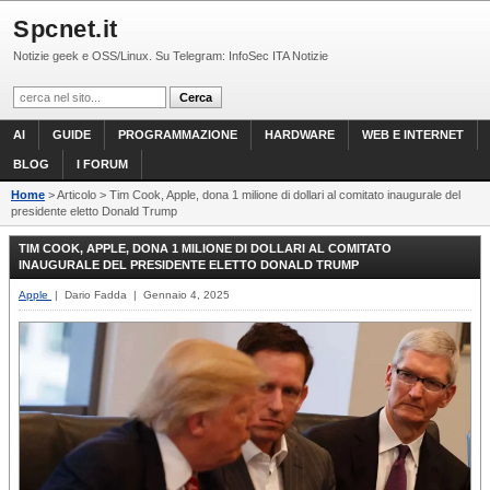
Spcnet.it
Notizie geek e OSS/Linux. Su Telegram: InfoSec ITA Notizie
AI
GUIDE
PROGRAMMAZIONE
HARDWARE
WEB E INTERNET
BLOG
I FORUM
Home
> Articolo > Tim Cook, Apple, dona 1 milione di dollari al comitato inaugurale del
presidente eletto Donald Trump
TIM COOK, APPLE, DONA 1 MILIONE DI DOLLARI AL COMITATO
INAUGURALE DEL PRESIDENTE ELETTO DONALD TRUMP
Apple
| Dario Fadda | Gennaio 4, 2025