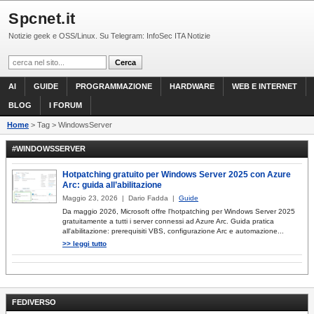
Spcnet.it
Notizie geek e OSS/Linux. Su Telegram: InfoSec ITA Notizie
AI
GUIDE
PROGRAMMAZIONE
HARDWARE
WEB E INTERNET
BLOG
I FORUM
Home
> Tag > WindowsServer
#WINDOWSSERVER
Hotpatching gratuito per Windows Server 2025 con Azure
Arc: guida all’abilitazione
Maggio 23, 2026 | Dario Fadda |
Guide
Da maggio 2026, Microsoft offre l'hotpatching per Windows Server 2025
gratuitamente a tutti i server connessi ad Azure Arc. Guida pratica
all'abilitazione: prerequisiti VBS, configurazione Arc e automazione...
>> leggi tutto
FEDIVERSO