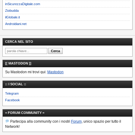
inSicurezzaDigitale.com
Ziobudda
ilGlobale.it
Androidiani.net
CERCA NEL SITO
[[ MASTODON ]]
Su Mastodon mi trovi qui:
Mastodon
:: I SOCIAL ::
Telegram
Facebook
= FORUM COMMUNITY =
Partecipa alla community con i nostri
Forum
, unico spazio per tutto il
Network!