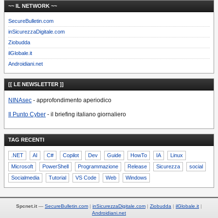
~~ IL NETWORK ~~
SecureBulletin.com
inSicurezzaDigitale.com
Ziobudda
ilGlobale.it
Androidiani.net
[[ LE NEWSLETTER ]]
NINAsec
- approfondimento aperiodico
Il Punto Cyber
- il briefing italiano giornaliero
TAG RECENTI
.NET
AI
C#
Copilot
Dev
Guide
HowTo
IA
Linux
Microsoft
PowerShell
Programmazione
Release
Sicurezza
social
Socialmedia
Tutorial
VS Code
Web
Windows
Spcnet.it
—
SecureBulletin.com
inSicurezzaDigitale.com
Ziobudda
ilGlobale.it
Androidiani.net