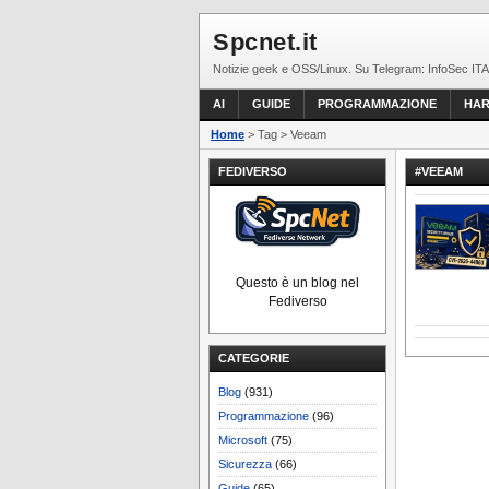
Spcnet.it
Notizie geek e OSS/Linux. Su Telegram: InfoSec ITA
AI
GUIDE
PROGRAMMAZIONE
HA
Home
> Tag > Veeam
FEDIVERSO
#VEEAM
Questo è un blog nel
Fediverso
CATEGORIE
Blog
(931)
Programmazione
(96)
Microsoft
(75)
Sicurezza
(66)
Guide
(65)