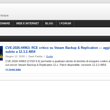
 Notizie
RDWARE
WEB E INTERNET
BLOG
I FORUM
CVE-2026-44963: RCE critico su Veeam Backup & Replication — aggi
subito a 12.3.2.4854
Giugno 12, 2026 | Dario Fadda |
Guide
CVE-2026-44963 (CVSS 9.4) permette a qualsiasi utente di dominio di eseguire codice ar
sul server Veeam Backup & Replication 12.x. Patch disponibile: versione 12.3.2.4854.
>> leggi tutto