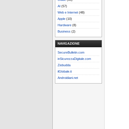
AI
(57)
Web e Internet
(48)
Apple
(10)
Hardware
(8)
Business
(2)
NAVIGAZIONE
SecureBulletin.com
inSicurezzaDigitale.com
Ziobudda
ilGlobale.it
Androidiani.net