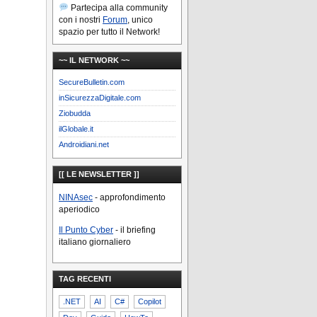
Partecipa alla community
con i nostri
Forum
, unico
spazio per tutto il Network!
~~ IL NETWORK ~~
SecureBulletin.com
inSicurezzaDigitale.com
Ziobudda
ilGlobale.it
Androidiani.net
[[ LE NEWSLETTER ]]
NINAsec
- approfondimento
aperiodico
Il Punto Cyber
- il briefing
italiano giornaliero
TAG RECENTI
.NET
AI
C#
Copilot