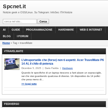
Spcnet.it
Notizie geek e OSS/Linux. Su Telegram: InfoSec ITA Notizie
AI
GUIDE
PROGRAMMAZIONE
HARDWARE
WEB E INTERNET
BLOG
I FORUM
Home
> Tag > travelMate
#TRAVELMATE
L’ultraportatile che (forse) non ti aspetti: Acer TravelMate P6
14 AI, il chilo di potenza
Dicembre 5, 2025 | Dario Fadda |
Hardware
Quando le specifiche di un laptop riescono a farti alzare un sopracciglio,
sai che stai guardando qualcosa di diverso. Un dispositivo da 14 pollici
che pesa meno di...
>> leggi tutto
FEDIVERSO