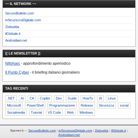
~~ IL NETWORK ~~
SecureBulletin.com
inSicurezzaDigitale.com
Ziobudda
ilGlobale.it
Androidiani.net
[[ LE NEWSLETTER ]]
NINAsec
- approfondimento aperiodico
Il Punto Cyber
- il briefing italiano giornaliero
TAG RECENTI
.NET
AI
C#
Copilot
Dev
Guide
HowTo
IA
Linux
Microsoft
PowerShell
Programmazione
Release
Sicurezza
social
Socialmedia
Tutorial
VS Code
Web
Windows
Spcnet.it
—
SecureBulletin.com
inSicurezzaDigitale.com
Ziobudda
ilGlobale.it
Androidiani.net