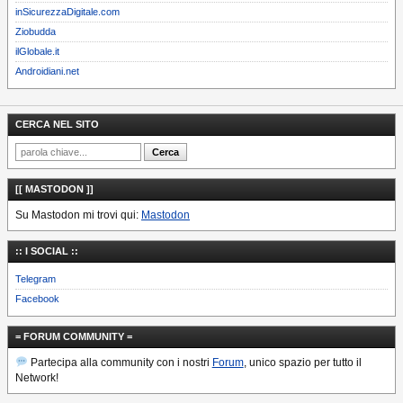
inSicurezzaDigitale.com
Ziobudda
ilGlobale.it
Androidiani.net
CERCA NEL SITO
[[ MASTODON ]]
Su Mastodon mi trovi qui:
Mastodon
:: I SOCIAL ::
Telegram
Facebook
= FORUM COMMUNITY =
Partecipa alla community con i nostri
Forum
, unico spazio per tutto il
Network!