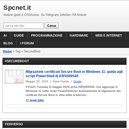
Spcnet.it
Notizie geek e OSS/Linux. Su Telegram: InfoSec ITA Notizie
AI
GUIDE
PROGRAMMAZIONE
HARDWARE
WEB E INTERNET
BLOG
I FORUM
Home
> Tag > SecureBoot
#SECUREBOOT
Migrazione certificati Secure Boot in Windows 11: guida agli
script PowerShell di KB5089549
Maggio 20, 2026 | Dario Fadda |
Guide
Il Patch Tuesday di maggio 2026 porta KB5089549, che aggiunge in
Windows 11 sette script PowerShell per automatizzare la migrazione dei
certificati Secure Boot in vista della scadenza...
>> leggi tutto
FEDIVERSO