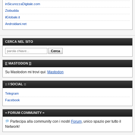
inSicurezzaDigitale.com
Ziobudda
ilGlobale.it
Androidiani.net
CERCA NEL SITO
[[ MASTODON ]]
Su Mastodon mi trovi qui:
Mastodon
:: I SOCIAL ::
Telegram
Facebook
= FORUM COMMUNITY =
Partecipa alla community con i nostri
Forum
, unico spazio per tutto il
Network!