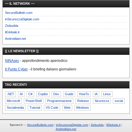
~~ IL NETWORK ~~
SecureBulletin.com
inSicurezzaDigitale.com
Ziobudda
ilGlobale.it
Androidiani.net
[[ LE NEWSLETTER ]]
NINAsec
- approfondimento aperiodico
Il Punto Cyber
- il briefing italiano giornaliero
TAG RECENTI
.NET
AI
C#
Copilot
Dev
Guide
HowTo
IA
Linux
Microsoft
PowerShell
Programmazione
Release
Sicurezza
social
Socialmedia
Tutorial
VS Code
Web
Windows
Spcnet.it
—
SecureBulletin.com
inSicurezzaDigitale.com
Ziobudda
ilGlobale.it
Androidiani.net