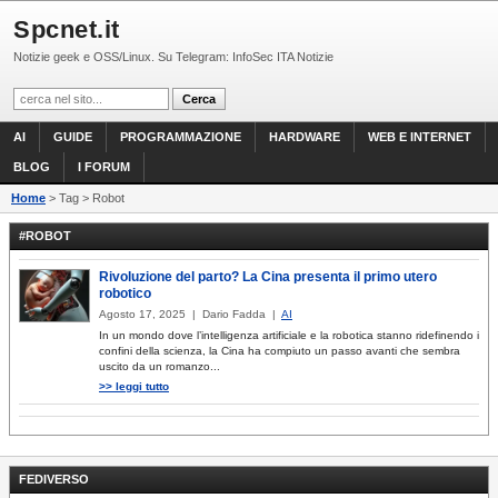
Spcnet.it
Notizie geek e OSS/Linux. Su Telegram: InfoSec ITA Notizie
AI
GUIDE
PROGRAMMAZIONE
HARDWARE
WEB E INTERNET
BLOG
I FORUM
Home
> Tag > Robot
#ROBOT
Rivoluzione del parto? La Cina presenta il primo utero
robotico
Agosto 17, 2025 | Dario Fadda |
AI
In un mondo dove l’intelligenza artificiale e la robotica stanno ridefinendo i
confini della scienza, la Cina ha compiuto un passo avanti che sembra
uscito da un romanzo...
>> leggi tutto
FEDIVERSO