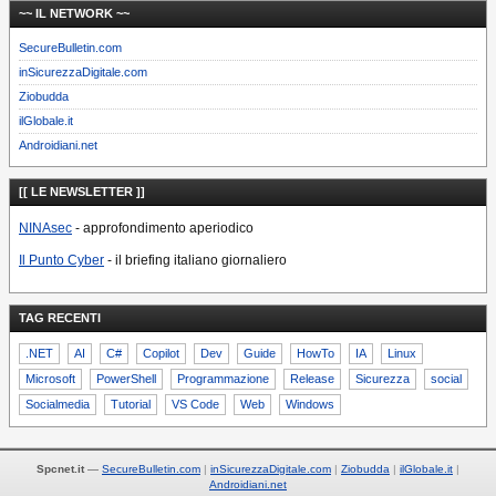
~~ IL NETWORK ~~
SecureBulletin.com
inSicurezzaDigitale.com
Ziobudda
ilGlobale.it
Androidiani.net
[[ LE NEWSLETTER ]]
NINAsec
- approfondimento aperiodico
Il Punto Cyber
- il briefing italiano giornaliero
TAG RECENTI
.NET
AI
C#
Copilot
Dev
Guide
HowTo
IA
Linux
Microsoft
PowerShell
Programmazione
Release
Sicurezza
social
Socialmedia
Tutorial
VS Code
Web
Windows
Spcnet.it
—
SecureBulletin.com
inSicurezzaDigitale.com
Ziobudda
ilGlobale.it
Androidiani.net