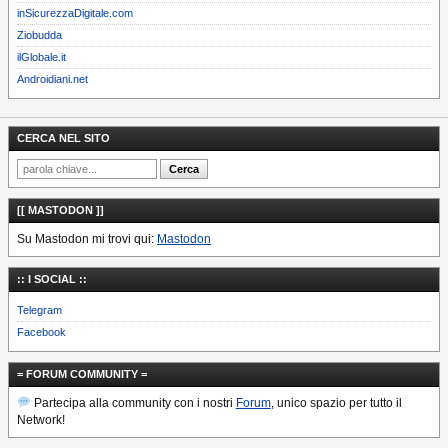
inSicurezzaDigitale.com
Ziobudda
ilGlobale.it
Androidiani.net
CERCA NEL SITO
[[ MASTODON ]]
Su Mastodon mi trovi qui:
Mastodon
:: I SOCIAL ::
Telegram
Facebook
= FORUM COMMUNITY =
Partecipa alla community con i nostri
Forum
, unico spazio per tutto il
Network!