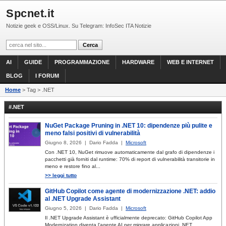
Spcnet.it
Notizie geek e OSS/Linux. Su Telegram: InfoSec ITA Notizie
AI
GUIDE
PROGRAMMAZIONE
HARDWARE
WEB E INTERNET
BLOG
I FORUM
Home
> Tag > .NET
#.NET
NuGet Package Pruning in .NET 10: dipendenze più pulite e
meno falsi positivi di vulnerabilità
Giugno 8, 2026 | Dario Fadda |
Microsoft
Con .NET 10, NuGet rimuove automaticamente dal grafo di dipendenze i
pacchetti già forniti dal runtime: 70% di report di vulnerabilità transitorie in
meno e restore fino al...
>> leggi tutto
GitHub Copilot come agente di modernizzazione .NET: addio
al .NET Upgrade Assistant
Giugno 5, 2026 | Dario Fadda |
Microsoft
Il .NET Upgrade Assistant è ufficialmente deprecato: GitHub Copilot App
Modernization diventa l'agente AI per migrare applicazioni .NET