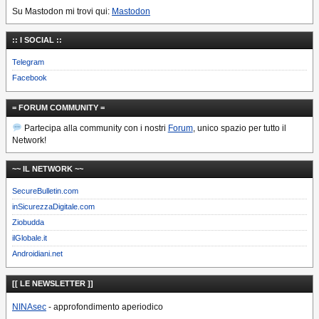
Su Mastodon mi trovi qui:
Mastodon
:: I SOCIAL ::
Telegram
Facebook
= FORUM COMMUNITY =
Partecipa alla community con i nostri
Forum
, unico spazio per tutto il
Network!
~~ IL NETWORK ~~
SecureBulletin.com
inSicurezzaDigitale.com
Ziobudda
ilGlobale.it
Androidiani.net
[[ LE NEWSLETTER ]]
NINAsec
- approfondimento aperiodico