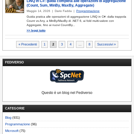
LINQ in C#: guida completa alle operazioni di aggregazione
(Count, Sum, MinBy, MaxBy, Aggregate)
Maggio 14, 2026 | Dario Fadda |
Programmazione
Guida pratica alle operazioni di aggregazione LINQ in C#: dalla trappola
Count vs Any, a MinBy/MaxBy di .NET 6, ai fold multi-valore con
Aggregate, fino ai nuovi CountBy...
>> leggi tutto
Paginazione
« Precedenti
1
2
3
4
…
8
Successivi »
degli
articoli
FEDIVERSO
Questo è un blog nel Fediverso
CATEGORIE
Blog
(931)
Programmazione
(96)
Microsoft
(75)