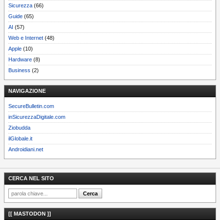
Sicurezza
(66)
Guide
(65)
AI
(57)
Web e Internet
(48)
Apple
(10)
Hardware
(8)
Business
(2)
NAVIGAZIONE
SecureBulletin.com
inSicurezzaDigitale.com
Ziobudda
ilGlobale.it
Androidiani.net
CERCA NEL SITO
[[ MASTODON ]]