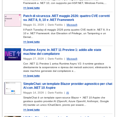
Framework a .NET 10, con supporto per ASP.NET, Windows Forms,...
>> leggi tutto
Patch di sicurezza .NET maggio 2026: quattro CVE corretti
su .NET 8, 9, 10 e .NET Framework
Maggio 31, 2026 | Dario Fadda |
Microsoft
Il Patch Tuesday di maggio 2026 porta quattro CVE risolti in .NET 8, 9 e
10 e .NET Framework: due Elevation of Privilege, un Tampering e un
Denial...
>> leggi tutto
Runtime Async in .NET 11 Preview 1: addio alle state
machine del compilatore
Maggio 27, 2026 | Dario Fadda |
Microsoft
Con .NET 11 Preview 1 arriva Runtime Async V2: il runtime gestisce
direttamente la sospensione e ripresa dei metodi asincroni, eliminando le
state machine generate dal compilatore e...
>> leggi tutto
SimpleChat: un template Blazor provider-agnostico per chat
AI con .NET 10 Aspire
Maggio 14, 2026 | Dario Fadda |
AI
SimpleChat è un template open-source Blazor + .NET 10 Aspire che
gestisce quattro provider AI (OpenAI, Azure OpenAI, Anthropic, Google
AI) tramite un unico IChatClient, pronto per essere...
>> leggi tutto